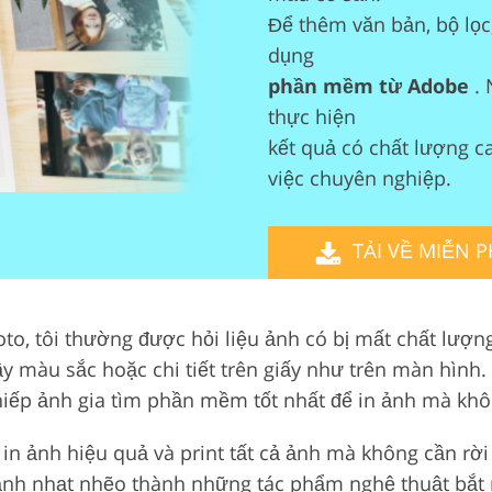
Để thêm văn bản, bộ lọc,
Dịch vụ biên tập
 lại đồ trang sức
Dữ liệu Đào tạo AI
dụng
phần mềm từ Adobe
. 
thực hiện
kết quả có chất lượng ca
việc chuyên nghiệp.
TẢI VỀ MIỄN P
to, tôi thường được hỏi liệu ảnh có bị mất chất lượng
y màu sắc hoặc chi tiết trên giấy như trên màn hình. 
 nhiếp ảnh gia tìm phần mềm tốt nhất để in ảnh mà kh
 ảnh hiệu quả và print tất cả ảnh mà không cần rời 
nh nhạt nhẽo thành những tác phẩm nghệ thuật bắt m