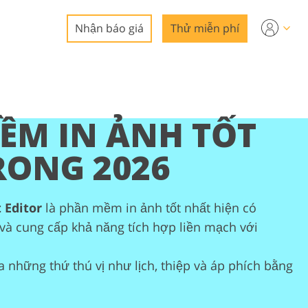
Nhận báo giá
Thử miễn phí
hiệp
ỀM IN ẢNH TỐT
ảnh bất
RONG 2026
 Editor
là phần mềm in ảnh tốt nhất hiện có
 và cung cấp khả năng tích hợp liền mạch với
i ảnh
a những thứ thú vị như lịch, thiệp và áp phích bằng