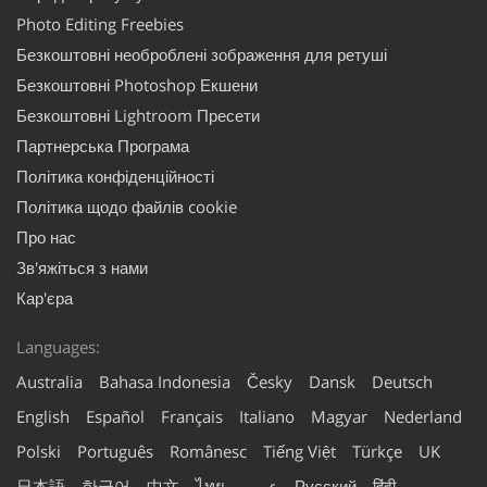
Photo Editing Freebies
Безкоштовні необроблені зображення для ретуші
Безкоштовні Photoshop Екшени
Безкоштовні Lightroom Пресети
Партнерська Програма
Політика конфіденційності
Політика щодо файлів cookie
Про нас
Зв'яжіться з нами
Кар'єра
Languages:
Australia
Bahasa Indonesia
Česky
Dansk
Deutsch
English
Español
Français
Italiano
Magyar
Nederland
Polski
Português
Românesc
Tiếng Việt
Türkçe
UK
日本語
한국어
中文
ไทย
عربي
Русский
हिंदी