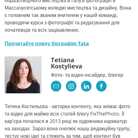
образотворчого мистецтва в галузі фотографії в
Массачусетському коледжі мистецтва та дизайну. Вона
є головним так званим вчителем у нашій команді,
проводячи курси з фотографії та редагування для
початківців та всіх зацікавлених.
Прочитайте повну біографію Tata
Tetiana
Kostylieva
Фото- та відео-інсайдер, блогер
Тетяна Костильєва - авторка контенту, яка знімає фото
та відео для майже всіх статей блогу FixThePhoto. Її
кар'єра почалася в 2013 році як художника карикатур
на заходах. Зараз вона очолює нашу редакційну групу,
тестує нові ідеї та стежить за тим, щоб контент був