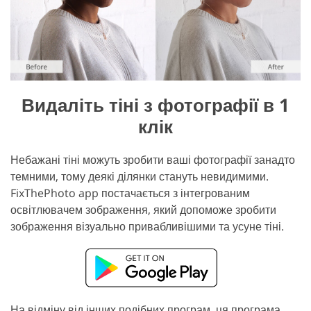
Видаліть тіні з фотографії в 1
клік
Небажані тіні можуть зробити ваші фотографії занадто
темними, тому деякі ділянки стануть невидимими.
FixThePhoto app постачається з інтегрованим
освітлювачем зображення, який допоможе зробити
зображення візуально привабливішими та усуне тіні.
На відміну від інших подібних програм, ця програма