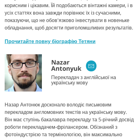
корисним і цікавим. Їй подобаються вінтажні камери, і в
усіх статтях вона завжди порівнює їх із сучасними,
показуючи, що не обов'язково інвестувати в новеньке
обладнання, щоб досягти приголомшливих результатів.
Прочитайте повну біографію Тетяни
Nazar
Antonyuk
Перекладач з англійської на
українську мову
Назар Антонюк досконало володіє письмовим
перекладом англомовних текстів на українську мову.
Він має ступінь бакалавра перекладу та 5-річний досвід
роботи перекладачем-фрілансером. Обізнаний з
фотоіндустрією та термінологією, він максимально