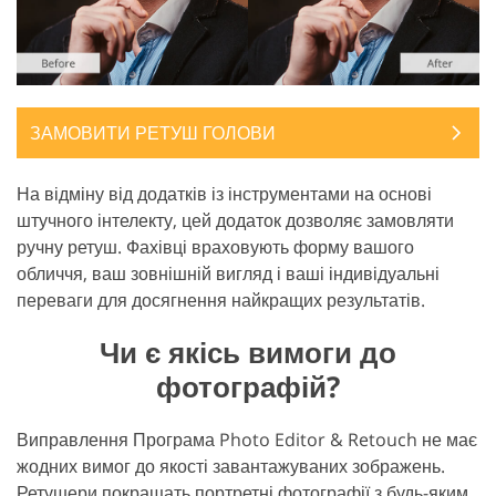
ЗАМОВИТИ РЕТУШ ГОЛОВИ
На відміну від додатків із інструментами на основі
штучного інтелекту, цей додаток дозволяє замовляти
ручну ретуш. Фахівці враховують форму вашого
обличчя, ваш зовнішній вигляд і ваші індивідуальні
переваги для досягнення найкращих результатів.
Чи є якісь вимоги до
фотографій?
Виправлення Програма Photo Editor & Retouch не має
жодних вимог до якості завантажуваних зображень.
Ретушери покращать портретні фотографії з будь-яким