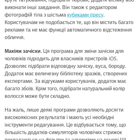
виконати інші завдання. Він також є редактором
фотографій тіла з шістьма
кубиками пресу
.
Користувачам не подобається те, що він містить багато
реклами та не має функції автоматичного відстеження
обличчя.
Макіяж зачіски
. Ця програма для зміни зачіски для
чоловіків підходить для власників пристроїв iOS.
Дозволяє підібрати відповідну зачіску, вуса, бороду.
Додаток має величезну бібліотеку зразків, створених
експертами. За відгуками користувачів, додаток має
багато збоїв. Крім того, підібрати натуральний колір
волосся може бути складно.
На жаль, лише деякі програми дозволяють досягти
високоякісних результатів і мають усі необхідні
інструменти редагування. Це відбувається тому, що
більшість додатків-симуляторів чоловічих стрижок
покладаються на фільтри та алгоритми на основі ШІ.