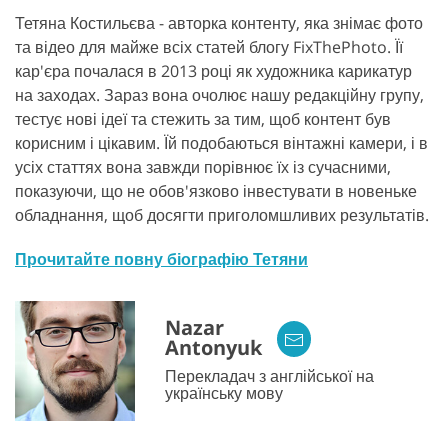
Тетяна Костильєва - авторка контенту, яка знімає фото
та відео для майже всіх статей блогу FixThePhoto. Її
кар'єра почалася в 2013 році як художника карикатур
на заходах. Зараз вона очолює нашу редакційну групу,
тестує нові ідеї та стежить за тим, щоб контент був
корисним і цікавим. Їй подобаються вінтажні камери, і в
усіх статтях вона завжди порівнює їх із сучасними,
показуючи, що не обов'язково інвестувати в новеньке
обладнання, щоб досягти приголомшливих результатів.
Прочитайте повну біографію Тетяни
Nazar
Antonyuk
Перекладач з англійської на
українську мову