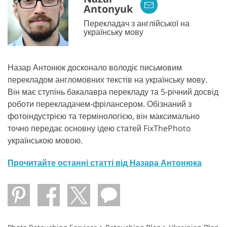
Antonyuk
Перекладач з англійської на
українську мову
Назар Антонюк досконало володіє письмовим
перекладом англомовних текстів на українську мову.
Він має ступінь бакалавра перекладу та 5-річний досвід
роботи перекладачем-фрілансером. Обізнаний з
фотоіндустрією та термінологією, він максимально
точно передає основну ідею статей FixThePhoto
українською мовою.
Прочитайте останні статті від Назара Антонюка