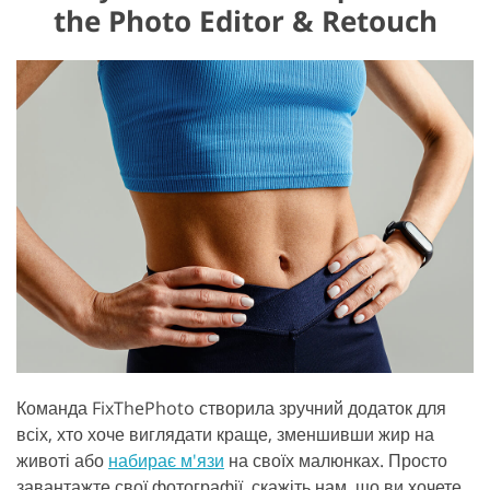
the Photo Editor & Retouch
Команда FixThePhoto створила зручний додаток для
всіх, хто хоче виглядати краще, зменшивши жир на
животі або
набирає м'язи
на своїх малюнках. Просто
завантажте свої фотографії, скажіть нам, що ви хочете,