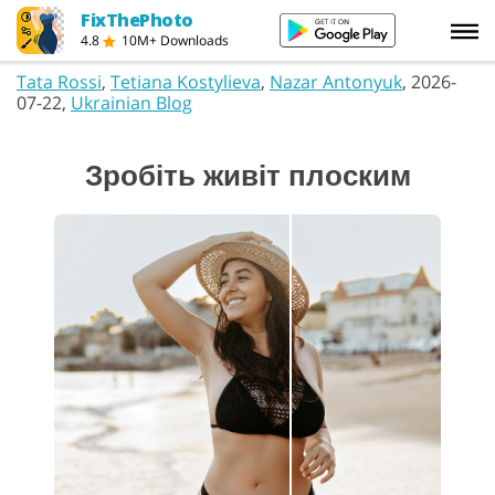
FixThePhoto
4.8
10M+ Downloads
Tata Rossi
,
Tetiana Kostylieva
,
Nazar Antonyuk
, 2026-
07-22,
Ukrainian Blog
Зробіть живіт плоским