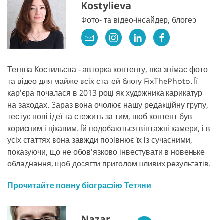
Kostylieva
Фото- та відео-інсайдер, блогер
Тетяна Костильєва - авторка контенту, яка знімає фото
та відео для майже всіх статей блогу FixThePhoto. Її
кар'єра почалася в 2013 році як художника карикатур
на заходах. Зараз вона очолює нашу редакційну групу,
тестує нові ідеї та стежить за тим, щоб контент був
корисним і цікавим. Їй подобаються вінтажні камери, і в
усіх статтях вона завжди порівнює їх із сучасними,
показуючи, що не обов'язково інвестувати в новеньке
обладнання, щоб досягти приголомшливих результатів.
Прочитайте повну біографію Тетяни
Nazar