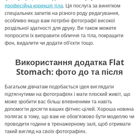
професійна корекція тіла
. Ця послуга за винятком
спеціальних запитів на різного роду редагування,
особливо якщо вам потрібні фотографії високої
роздільної здатності для друку. Ви також можете
попросити їх виправити обличчя та тіла, покращити
фон, видалити чи додати об’єкти тощо.
Використання додатка Flat
Stomach: фото до та після
Багатьом дівчатам подобається ідея виглядати
підтягнутими на фотографіях і мати плоский живіт, що
може зробити вас більш впевненими та навіть
допомогти досягти ваших фітнес-цілей. Хороша новина
полягає в тому, що вам не обов’язково бути моделлю чи
проводити години в тренажерному залі, щоб отримати
такий вигляд на своїх фотографіях.