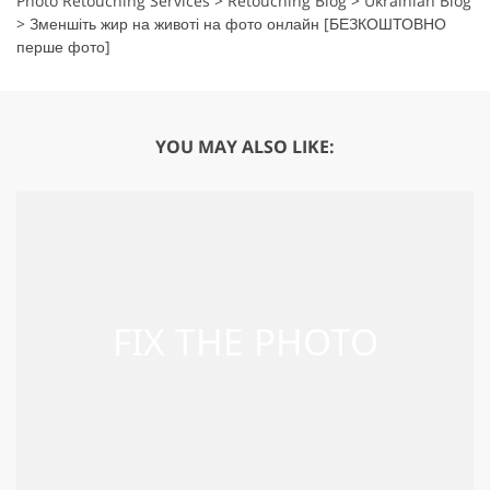
Photo Retouching Services
>
Retouching Blog
>
Ukrainian Blog
>
Зменшіть жир на животі на фото онлайн [БЕЗКОШТОВНО
перше фото]
YOU MAY ALSO LIKE: