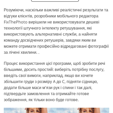
Розуміючи, наскільки важливі реалістичні результати та
відгуки клієнтів, розробники мобільного редактора
FixThePhoto вирішили не використовувати дешеві
технології штучного інтелекту ретушування, які
використовують альтернативні служби, а найняти
команду досвідчених ретушерів, завдяки яким ви
можете отримати професійно відредаговані фотографії
за лічені хвилини. .
Процес використання цієї програми, щоб зробити речі
більшими, досить простий: виберіть потрібну послугу,
введіть свої вимоги, наприклад, якщо ви хочете
збільшити груди з розміру A до C, підняти сідницю,
додати більше маси м'язи рук і спини і так далі,
підтвердьте замовлення та отримайте готове
зображення, як тільки воно буде готове.