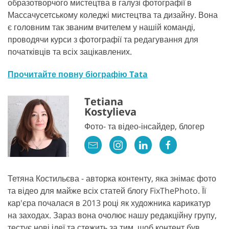
образотворчого мистецтва в галузі фотографії в
Массачусетському коледжі мистецтва та дизайну. Вона
є головним так званим вчителем у нашій команді,
проводячи курси з фотографії та редагування для
початківців та всіх зацікавлених.
Прочитайте повну біографію Tata
Tetiana
Kostylieva
Фото- та відео-інсайдер, блогер
Тетяна Костильєва - авторка контенту, яка знімає фото
та відео для майже всіх статей блогу FixThePhoto. Її
кар'єра почалася в 2013 році як художника карикатур
на заходах. Зараз вона очолює нашу редакційну групу,
тестує нові ідеї та стежить за тим, щоб контент був