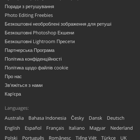
Поради з ретушування
Photo Editing Freebies
Безкоштовні необроблені зображення для ретуші
Безкоштовні Photoshop Екшени
Безкоштовні Lightroom Пресети
Партнерська Програма
Політика конфіденційності
Політика щодо файлів cookie
Про нас
Зв'яжіться з нами
Кар'єра
Languages:
Australia
Bahasa Indonesia
Česky
Dansk
Deutsch
English
Español
Français
Italiano
Magyar
Nederland
Polski
Português
Românesc
Tiếng Việt
Türkçe
UK