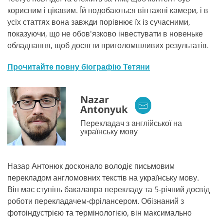
корисним і цікавим. Їй подобаються вінтажні камери, і в
усіх статтях вона завжди порівнює їх із сучасними,
показуючи, що не обов'язково інвестувати в новеньке
обладнання, щоб досягти приголомшливих результатів.
Прочитайте повну біографію Тетяни
Nazar
Antonyuk
Перекладач з англійської на
українську мову
Назар Антонюк досконало володіє письмовим
перекладом англомовних текстів на українську мову.
Він має ступінь бакалавра перекладу та 5-річний досвід
роботи перекладачем-фрілансером. Обізнаний з
фотоіндустрією та термінологією, він максимально