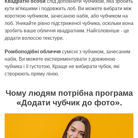
Квадратні особи
слід доповнити чубчиком, яка зробить
кути м’якшими і подовжить лоб. Ви можете вибрати між
короткою чубчиком, зачесаною набік, або чубчиком на
лоб. Уникайте рівно підстриженої чубчика, оскільки вона
зробить ваше обличчя квадратним. Найголовніше - це
додати волоссю текстури.
Ромбоподібні обличчя
сумісні з чубчиком, зачесаним
набік. Ви можете експериментувати з довжиною
чубчика і її густотою. Краще не вибирати чубок, які
створюють пряму лінію.
Чому людям потрібна програма
«Додати чубчик до фото».