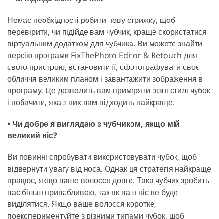
Немає необхідності робити нову стрижку, щоб
перевірити, чи підійде вам чубчик, краще скористатися
віртуальним додатком для чубчика. Ви можете знайти
версію програми FixThePhoto Editor & Retouch для
свого пристрою, встановити її, сфотографувати своє
обличчя великим планом і завантажити зображення в
програму. Це дозволить вам приміряти різні стилі чубок
і побачити, яка з них вам підходить найкраще.
• Чи добре я виглядаю з чубчиком, якщо мій
великий ніс?
Ви повинні спробувати використовувати чубок, щоб
відвернути увагу від носа. Однак ця стратегія найкраще
працює, якщо ваше волосся довге. Така чубчик зробить
вас більш привабливою, так як ваш ніс не буде
виділятися. Якщо ваше волосся коротке,
поекспериментуйте з різними типами чубок, щоб