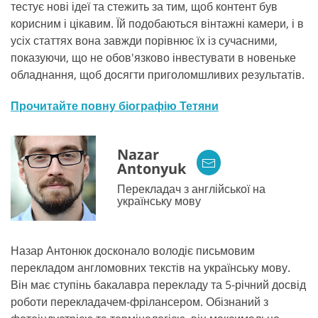
тестує нові ідеї та стежить за тим, щоб контент був
корисним і цікавим. Їй подобаються вінтажні камери, і в
усіх статтях вона завжди порівнює їх із сучасними,
показуючи, що не обов'язково інвестувати в новеньке
обладнання, щоб досягти приголомшливих результатів.
Прочитайте повну біографію Тетяни
Nazar
Antonyuk
Перекладач з англійської на
українську мову
Назар Антонюк досконало володіє письмовим
перекладом англомовних текстів на українську мову.
Він має ступінь бакалавра перекладу та 5-річний досвід
роботи перекладачем-фрілансером. Обізнаний з