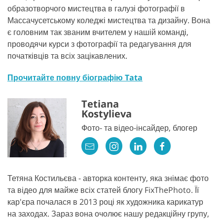
образотворчого мистецтва в галузі фотографії в
Массачусетському коледжі мистецтва та дизайну. Вона
є головним так званим вчителем у нашій команді,
проводячи курси з фотографії та редагування для
початківців та всіх зацікавлених.
Прочитайте повну біографію Tata
Tetiana
Kostylieva
Фото- та відео-інсайдер, блогер
Тетяна Костильєва - авторка контенту, яка знімає фото
та відео для майже всіх статей блогу FixThePhoto. Її
кар'єра почалася в 2013 році як художника карикатур
на заходах. Зараз вона очолює нашу редакційну групу,