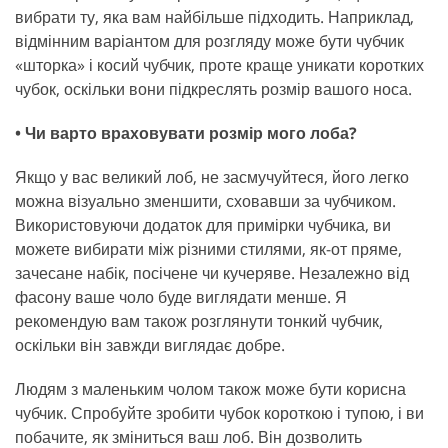
вибрати ту, яка вам найбільше підходить. Наприклад,
відмінним варіантом для розгляду може бути чубчик
«шторка» і косий чубчик, проте краще уникати коротких
чубок, оскільки вони підкреслять розмір вашого носа.
• Чи варто враховувати розмір мого лоба?
Якщо у вас великий лоб, не засмучуйтеся, його легко
можна візуально зменшити, сховавши за чубчиком.
Використовуючи додаток для примірки чубчика, ви
можете вибирати між різними стилями, як-от пряме,
зачесане набік, посічене чи кучеряве. Незалежно від
фасону ваше чоло буде виглядати менше. Я
рекомендую вам також розглянути тонкий чубчик,
оскільки він завжди виглядає добре.
Людям з маленьким чолом також може бути корисна
чубчик. Спробуйте зробити чубок короткою і тупою, і ви
побачите, як зміниться ваш лоб. Він дозволить