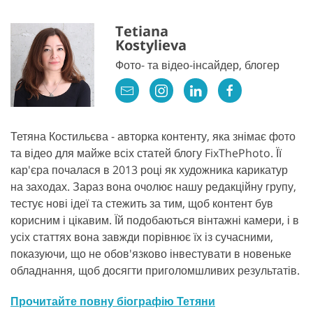
Tetiana
Kostylieva
Фото- та відео-інсайдер, блогер
Тетяна Костильєва - авторка контенту, яка знімає фото
та відео для майже всіх статей блогу FixThePhoto. Її
кар'єра почалася в 2013 році як художника карикатур
на заходах. Зараз вона очолює нашу редакційну групу,
тестує нові ідеї та стежить за тим, щоб контент був
корисним і цікавим. Їй подобаються вінтажні камери, і в
усіх статтях вона завжди порівнює їх із сучасними,
показуючи, що не обов'язково інвестувати в новеньке
обладнання, щоб досягти приголомшливих результатів.
Прочитайте повну біографію Тетяни