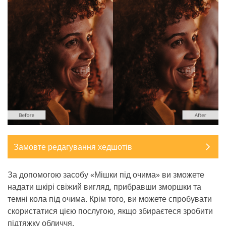
Замовте редагування хедшотів
За допомогою засобу «Мішки під очима» ви зможете
надати шкірі свіжий вигляд, прибравши зморшки та
темні кола під очима. Крім того, ви можете спробувати
скористатися цією послугою, якщо збираєтеся зробити
підтяжку обличчя.