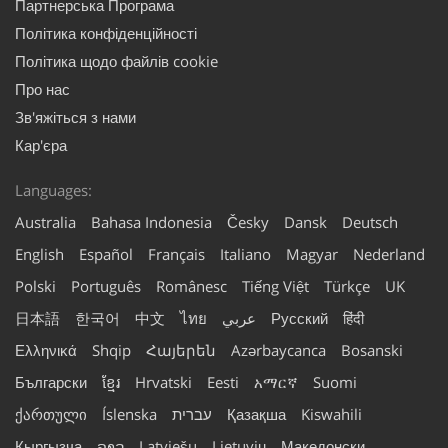
Партнерська Програма
Політика конфіденційності
Політика щодо файлів cookie
Про нас
Зв'яжіться з нами
Кар'єра
Languages:
Australia
Bahasa Indonesia
Česky
Dansk
Deutsch
English
Español
Français
Italiano
Magyar
Nederland
Polski
Português
Românesc
Tiếng Việt
Türkçe
UK
日本語
한국어
中文
ไทย
عربي
Русский
हिंदी
Ελληνικά
Shqip
Հայերեն
Azərbaycanca
Bosanski
Български
ខ្មែរ
Hrvatski
Eesti
አማርኛ
Suomi
ქართული
Íslenska
עברית
Қазақша
Kiswahili
Кыргызча
ລາວ
Latviešu
Lietuvių
Македонски