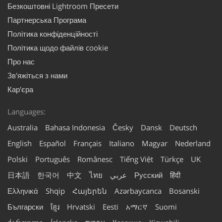
Безкоштовні Lightroom Пресети
Партнерська Програма
Політика конфіденційності
Політика щодо файлів cookie
Про нас
Зв'яжіться з нами
Кар'єра
Languages:
Australia
Bahasa Indonesia
Česky
Dansk
Deutsch
English
Español
Français
Italiano
Magyar
Nederland
Polski
Português
Românesc
Tiếng Việt
Türkçe
UK
日本語
한국어
中文
ไทย
عربي
Русский
हिंदी
Ελληνικά
Shqip
Հայերեն
Azərbaycanca
Bosanski
Български
ខ្មែរ
Hrvatski
Eesti
አማርኛ
Suomi