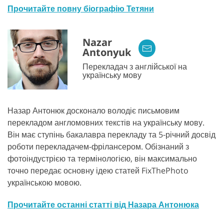
Прочитайте повну біографію Тетяни
Nazar
Antonyuk
Перекладач з англійської на
українську мову
Назар Антонюк досконало володіє письмовим
перекладом англомовних текстів на українську мову.
Він має ступінь бакалавра перекладу та 5-річний досвід
роботи перекладачем-фрілансером. Обізнаний з
фотоіндустрією та термінологією, він максимально
точно передає основну ідею статей FixThePhoto
українською мовою.
Прочитайте останні статті від Назара Антонюка