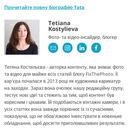
Прочитайте повну біографію Tata
Tetiana
Kostylieva
Фото- та відео-інсайдер, блогер
Тетяна Костильєва - авторка контенту, яка знімає фото
та відео для майже всіх статей блогу FixThePhoto. Її
кар'єра почалася в 2013 році як художника карикатур
на заходах. Зараз вона очолює нашу редакційну групу,
тестує нові ідеї та стежить за тим, щоб контент був
корисним і цікавим. Їй подобаються вінтажні камери, і в
усіх статтях вона завжди порівнює їх із сучасними,
показуючи, що не обов'язково інвестувати в новеньке
обладнання, щоб досягти приголомшливих результатів.