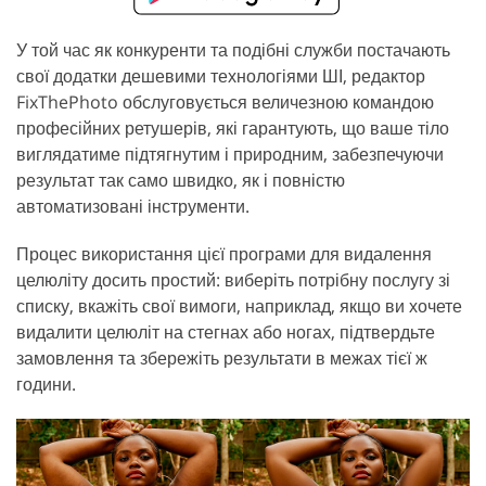
У той час як конкуренти та подібні служби постачають
свої додатки дешевими технологіями ШІ, редактор
FixThePhoto обслуговується величезною командою
професійних ретушерів, які гарантують, що ваше тіло
виглядатиме підтягнутим і природним, забезпечуючи
результат так само швидко, як і повністю
автоматизовані інструменти.
Процес використання цієї програми для видалення
целюліту досить простий: виберіть потрібну послугу зі
списку, вкажіть свої вимоги, наприклад, якщо ви хочете
видалити целюліт на стегнах або ногах, підтвердьте
замовлення та збережіть результати в межах тієї ж
години.