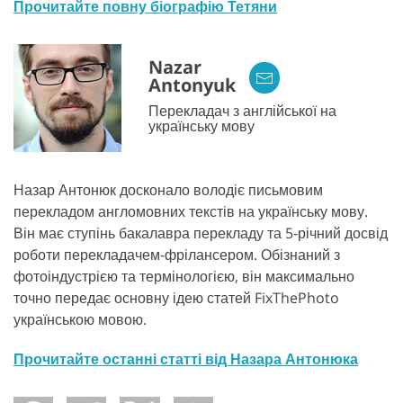
Прочитайте повну біографію Тетяни
Nazar
Antonyuk
Перекладач з англійської на
українську мову
Назар Антонюк досконало володіє письмовим
перекладом англомовних текстів на українську мову.
Він має ступінь бакалавра перекладу та 5-річний досвід
роботи перекладачем-фрілансером. Обізнаний з
фотоіндустрією та термінологією, він максимально
точно передає основну ідею статей FixThePhoto
українською мовою.
Прочитайте останні статті від Назара Антонюка