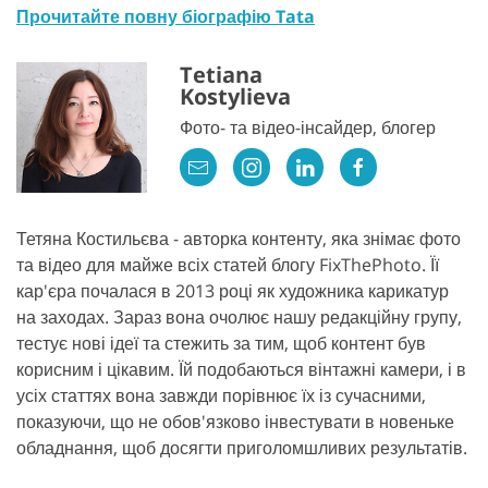
Прочитайте повну біографію Tata
Tetiana
Kostylieva
Фото- та відео-інсайдер, блогер
Тетяна Костильєва - авторка контенту, яка знімає фото
та відео для майже всіх статей блогу FixThePhoto. Її
кар'єра почалася в 2013 році як художника карикатур
на заходах. Зараз вона очолює нашу редакційну групу,
тестує нові ідеї та стежить за тим, щоб контент був
корисним і цікавим. Їй подобаються вінтажні камери, і в
усіх статтях вона завжди порівнює їх із сучасними,
показуючи, що не обов'язково інвестувати в новеньке
обладнання, щоб досягти приголомшливих результатів.