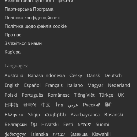
Безкоштовні Lightroom Пресети
Партнерська Програма
Політика конфіденційності
Політика щодо файлів cookie
Про нас
Зв'яжіться з нами
Кар'єра
Languages:
Australia
Bahasa Indonesia
Česky
Dansk
Deutsch
English
Español
Français
Italiano
Magyar
Nederland
Polski
Português
Românesc
Tiếng Việt
Türkçe
UK
日本語
한국어
中文
ไทย
عربي
Русский
हिंदी
Ελληνικά
Shqip
Հայերեն
Azərbaycanca
Bosanski
Български
ខ្មែរ
Hrvatski
Eesti
አማርኛ
Suomi
ქართული
Íslenska
עברית
Қазақша
Kiswahili