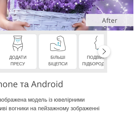
ДОДАТИ
БІЛЬШІ
ПОДВІЙНЕ
ІДЕАЛЬ
ПРЕСУ
БІЦЕПСИ
ПІДБОРОДИЦЯ
hone та Android
 зображена модель із ювелірними
ливі вогники на пейзажному зображенні