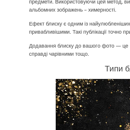
предмети. Використовуючи цей метод, ви 
альбомних зображень – химерності.
Ефект блиску є одним із найулюбленіших 
привабливішими. Такі публікації точно пр
Додавання блиску до вашого фото — це чу
справді чарівними тощо.
Типи б