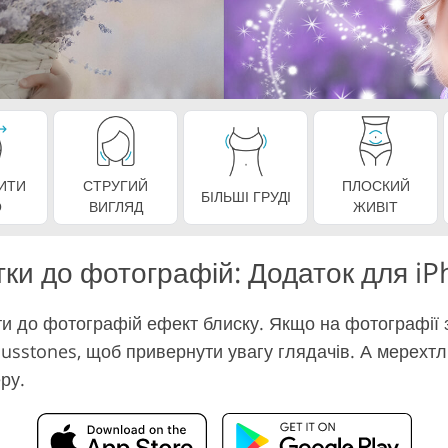
Послуги монтажу відео
Дані для навчання ШІ
ИТИ
СТРУГИЙ
ПЛОСКИЙ
БІЛЬШІ ГРУДІ
О
ВИГЛЯД
ЖИВІТ
тки до фотографій: Додаток для iP
и до фотографій ефект блиску. Якщо на фотографії
ousstones, щоб привернути увагу глядачів. А мерехт
ру.