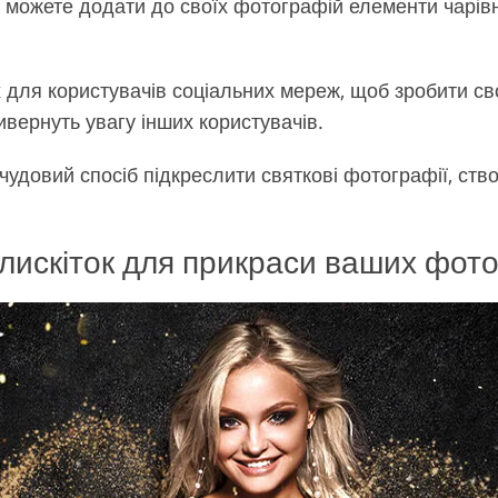
можете додати до своїх фотографій елементи чарівни
для користувачів соціальних мереж, щоб зробити сво
ивернуть увагу інших користувачів.
довий спосіб підкреслити святкові фотографії, створи
лискіток для прикраси ваших фот