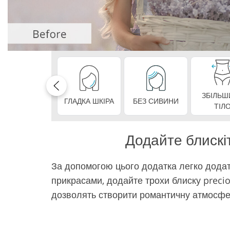
Редагування фото
Сервіс ретуші товарів
ювелірних виробів
ЗБІЛЬШ
ГЛАДКА ШКІРА
БЕЗ СИВИНИ
ТІЛ
Додайте блискі
За допомогою цього додатка легко додат
прикрасами, додайте трохи блиску preci
дозволять створити романтичну атмосфе