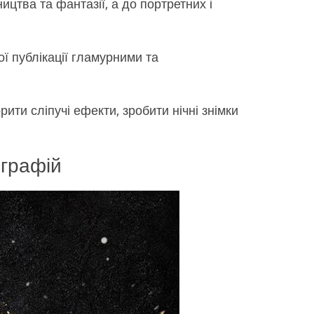
цтва та фантазії, а до портретних і
ї публікації гламурними та
ти сліпучі ефекти, зробити нічні знімки
ографій