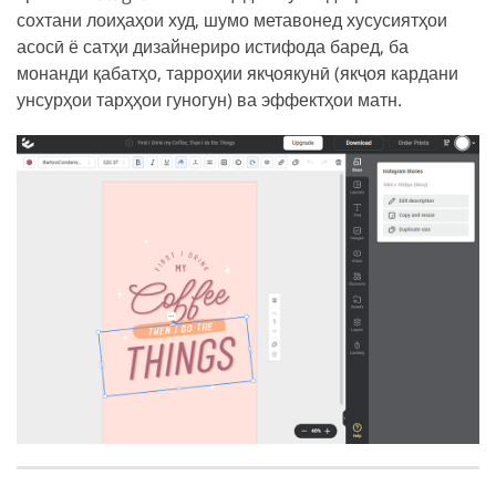
сохтани лоиҳаҳои худ, шумо метавонед хусусиятҳои
асосӣ ё сатҳи дизайнериро истифода баред, ба
монанди қабатҳо, тарроҳии якҷоякунӣ (якҷоя кардани
унсурҳои тарҳҳои гуногун) ва эффектҳои матн.