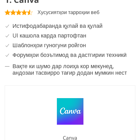
Хусусиятҳои тарроҳии веб
Истифодабаранда қулай ва қулай
UI кашола карда партофтан
Шаблонҳои гуногуни ройгон
Форумҳои боэътимод ва дастгирии техникӣ
Вақте ки шумо дар лоиҳа кор мекунед,
андозаи тасвирро тағир додан мумкин нест
Canva