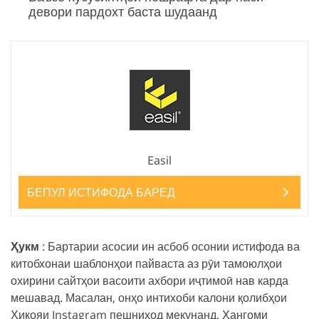
девори пардохт баста шудаанд
Easil
БЕПУЛ ИСТИФОДА БАРЕД
Ҳукм
: Бартарии асосии ин асбоб осонии истифода ва
китобхонаи шаблонҳои пайваста аз рӯи тамоюлҳои
охирини сайтҳои васоити ахбори иҷтимоӣ нав карда
мешавад. Масалан, онҳо интихоби калони қолибҳои
Ҳикояи Instagram пешниҳод мекунанд. Ҳангоми