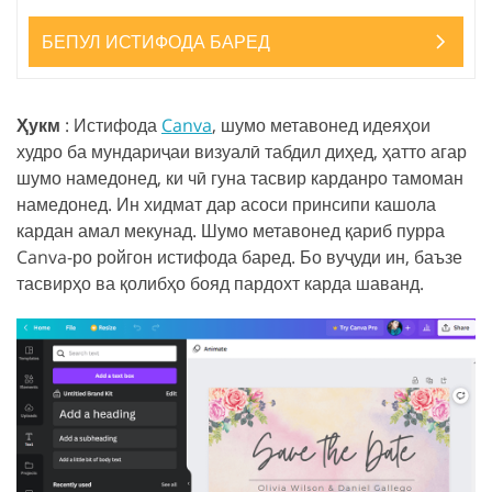
БЕПУЛ ИСТИФОДА БАРЕД
Ҳукм
: Истифода
Canva
, шумо метавонед идеяҳои
худро ба мундариҷаи визуалӣ табдил диҳед, ҳатто агар
шумо намедонед, ки чӣ гуна тасвир карданро тамоман
намедонед. Ин хидмат дар асоси принсипи кашола
кардан амал мекунад. Шумо метавонед қариб пурра
Canva-ро ройгон истифода баред. Бо вуҷуди ин, баъзе
тасвирҳо ва қолибҳо бояд пардохт карда шаванд.