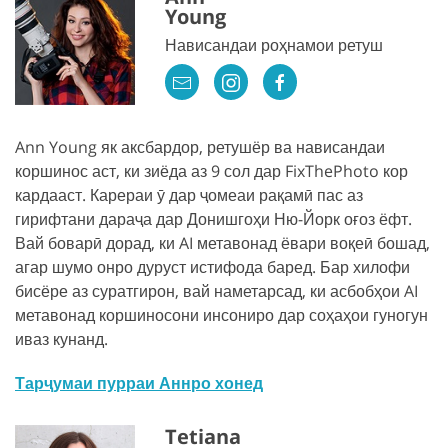
Young
Нависандаи роҳнамои ретуш
Ann Young як аксбардор, ретушёр ва нависандаи
коршинос аст, ки зиёда аз 9 сол дар FixThePhoto кор
кардааст. Карераи ӯ дар ҷомеаи рақамӣ пас аз
гирифтани дараҷа дар Донишгоҳи Ню-Йорк оғоз ёфт.
Вай боварӣ дорад, ки AI метавонад ёвари воқеӣ бошад,
агар шумо онро дуруст истифода баред. Бар хилофи
бисёре аз суратгирон, вай наметарсад, ки асбобҳои AI
метавонад коршиносони инсониро дар соҳаҳои гуногун
иваз кунанд.
Тарҷумаи пурраи Аннро хонед
Tetiana