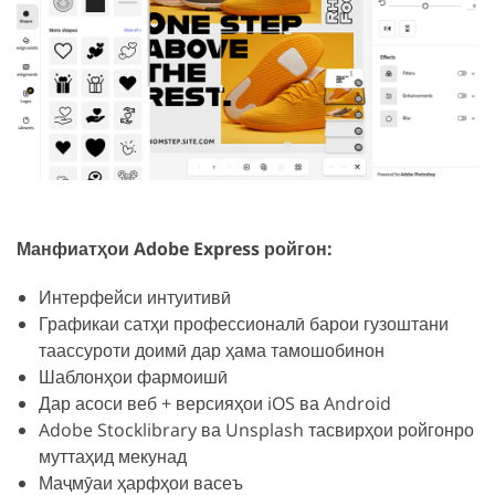
Манфиатҳои Adobe Express ройгон:
Интерфейси интуитивӣ
Графикаи сатҳи профессионалӣ барои гузоштани
таассуроти доимӣ дар ҳама тамошобинон
Шаблонҳои фармоишӣ
Дар асоси веб + версияҳои iOS ва Android
Adobe Stocklibrary ва Unsplash тасвирҳои ройгонро
муттаҳид мекунад
Маҷмӯаи ҳарфҳои васеъ