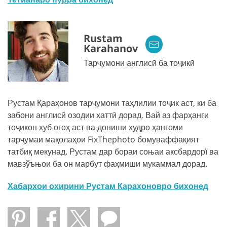
Rustam
Karahanov
Тарҷумони англисӣ ба тоҷикӣ
Рустам Қараҳонов тарҷумони таҳлилии тоҷик аст, ки ба
забони англисӣ озодии хаттӣ дорад. Вай аз фарҳанги
тоҷикон хуб огоҳ аст ва дониши худро ҳангоми
тарҷумаи мақолаҳои FixThephoto бомуваффақият
татбиқ мекунад. Рустам дар бораи соњаи аксбардорї ва
мавзўъњои ба он марбут фаҳмиши мукаммал дорад.
Хабархои охирини Рустам Карахоновро бихонед