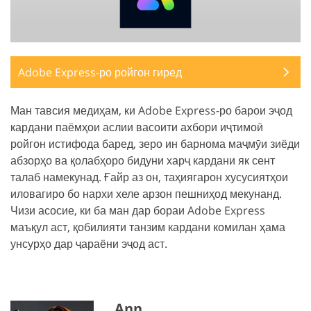
Adobe Express-ро ройгон гиред
Ман тавсия медиҳам, ки Adobe Express-ро барои эҷод
кардани паёмҳои аслии васоити ахбори иҷтимоӣ
ройгон истифода баред, зеро ин барнома маҷмӯи зиёди
абзорҳо ва қолабҳоро бидуни харҷ кардани як сент
талаб намекунад. Ғайр аз он, таҳиягарон хусусиятҳои
иловагиро бо нархи хеле арзон пешниҳод мекунанд.
Чизи асосие, ки ба ман дар бораи Adobe Express
маъқул аст, қобилияти танзим кардани комилан ҳама
унсурҳо дар ҷараёни эҷод аст.
Ann