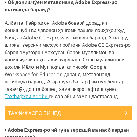
• Оё донишҷӯён метавонанд Adobe Express-ро
истифода баранд?
Албатта! Ғайр аз он, Adobe боварӣ дорад, ки
донишҷӯён ва ҷавонон ҳангоми таҳияи лоиҳаҳои худ
бояд аз Adobe CC Express истифода баранд. Аз ин рӯ,
ширкат версияи махсуси ройгони Adobe CC Express-ро
барои омӯзгорон махсусан барои муаллимон ва
донишҷӯёни онҳо таҳия кардааст. Онро муаллимони
дохили Иёлоти Муттаҳида, ки ҳисоби Google
Workspace for Education доранд, метавонанд
истифода баранд. Агар шумо ба сарфаи пул бештар
таваҷҷӯҳ дошта бошед, ҳама чизро тафтиш кунед
Тахфифҳои Adobe
ки дар айни замон дастрасанд.
ТАХФИФХОРО БИНЕД
• Adobe Express-ро чӣ гуна зеркашӣ ва насб кардан