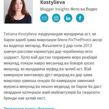
Kostylieva
Blogger Insights Фото ва Видео
Tetiana Kostylieva эҷодкунандаи мундариҷа аст, ки
барои қариб ҳама мақолаҳои блоги FixThePhoto аксҳо
ва видеоҳо мегирад. Фаъолияти ӯ дар соли 2013
ҳамчун рассоми карикатура дар чорабиниҳо оғоз
шудааст. Ҳоло вай дастаи таҳририяи моро роҳбарӣ
мекунад, ғояҳои навро месанҷад ва боварӣ ҳосил
мекунад, ки мундариҷа муфид ва ҷолиб аст. Вай
камераҳои винтажиро дӯст медорад ва дар ҳама
мақолаҳо ҳамеша онҳоро бо камераҳои замонавӣ
муқоиса мекунад ва нишон медиҳад, ки барои ба даст
овардани натиҷаҳои аҷиб маблағгузорӣ ба таҷҳизоти
бренди нав ҳатмӣ нест.
Тетианаро пурра бихонед