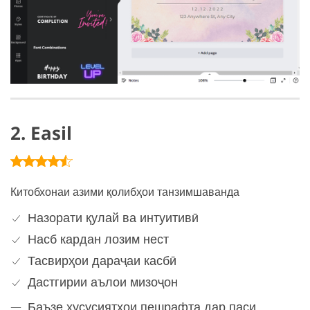
2. Easil
Китобхонаи азими қолибҳои танзимшаванда
Назорати қулай ва интуитивӣ
Насб кардан лозим нест
Тасвирҳои дараҷаи касбӣ
Дастгирии аълои мизоҷон
Баъзе хусусиятҳои пешрафта дар паси