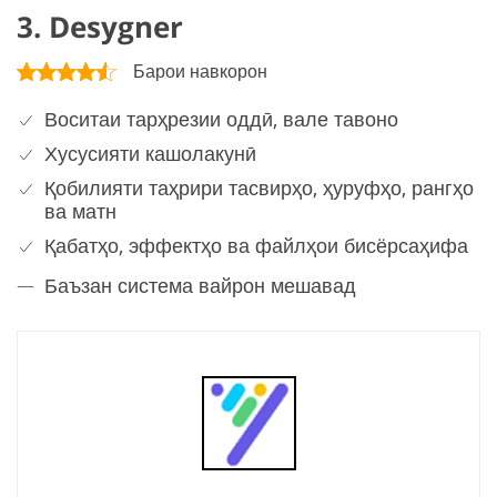
3. Desygner
Барои навкорон
Воситаи тарҳрезии оддӣ, вале тавоно
Хусусияти кашолакунӣ
Қобилияти таҳрири тасвирҳо, ҳуруфҳо, рангҳо
ва матн
Қабатҳо, эффектҳо ва файлҳои бисёрсаҳифа
Баъзан система вайрон мешавад