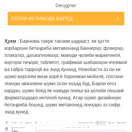
Desygner
БЕПУЛ ИСТИФОДА БАРЕД
Ҳукм
: Барнома тавре танзим шудааст, ки ҳатто
корбарони бетаҷриба метавонанд баннерҳо, флаерҳо,
плакатҳо, даъватномаҳо, маводи ҷолиби маркетингӣ,
кортҳои тиҷорӣ, таблиғот, графикаи шабакаҳои иҷтимоӣ
ва ғайра тарроҳӣ ва эҷод кунанд. Новобаста аз он ки
шумо версияи мизи корӣ ё барномаи мобилӣ, сохтани
лоиҳаи аввалини шумо осон хоҳад буд. Барои оғоз
кардан, шумо бояд як намуди лоиҳа ва қолаби пешакӣ
форматшударо интихоб кунед. Агар шумо дизайнери
ботаҷриба бошед, шумо метавонед лоиҳаро аз сифр
эҷод кунед.