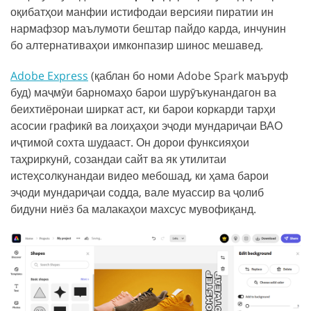
оқибатҳои манфии истифодаи версияи пиратии ин
нармафзор маълумоти бештар пайдо карда, инчунин
бо алтернативаҳои имконпазир шинос мешавед.
Adobe Express
(қаблан бо номи Adobe Spark маъруф
буд) маҷмӯи барномаҳо барои шурӯъкунандагон ва
беихтиёронаи ширкат аст, ки барои коркарди тарҳи
асосии графикӣ ва лоиҳаҳои эҷоди мундариҷаи ВАО
иҷтимоӣ сохта шудааст. Он дорои функсияҳои
таҳриркунӣ, созандаи сайт ва як утилитаи
истеҳсолкунандаи видео мебошад, ки ҳама барои
эҷоди мундариҷаи содда, вале муассир ва ҷолиб
бидуни ниёз ба малакаҳои махсус мувофиқанд.