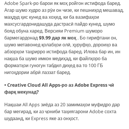
Adobe Spark-ро барои як моҳ ройгон истифода баред.
Агар шумо худро аз рӯи он чизе, ки пешниҳод мешавад,
маҳдуд ҳис кунед ва хоҳед, ки ба вазифаҳои
махсусгардонидашуда дастрасӣ пайдо кунед, шумо
бояд обуна харед. Версияи Premium шуморо
бармегардонад
$9.99 дар як моҳ
. Бо гирифтани он,
шумо метавонед қолабҳои олӣ, ҳуруфҳо, дороиҳо ва
абзорҳои таҳрирро истифода баред. Илова бар ин, ин
нақша ба шумо имкон медиҳад, ки файлҳоро ба
форматҳои гуногун табдил диҳед ва то 100 ГБ
нигоҳдории абрӣ лаззат баред.
• Creative Cloud All Apps-ро аз Adobe Express чӣ
фарқ мекунад?
Нақшаи All Apps зиёда аз 20 замимаҳои муфидро дар
бар мегирад, ки аз ҷониби таҳиягарони Adobe сохта
шудаанд, ки Express яке аз онҳост.