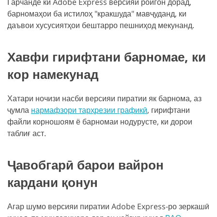
Гарчанде ки Adobe Express версияи ройгон дорад,
барномаҳои ба истилоҳ "кракшуда" мавҷуданд, ки
даъвои хусусиятҳои бештарро пешниҳод мекунанд.
Хавфи гирифтани барномае, ки
кор намекунад
Хатари ночизи насби версияи пиратии як барнома, аз
ҷумла
нармафзори тарҳрезии графикӣ
, гирифтани
файли корношоям ё барномаи нодурусте, ки дорои
таблиғ аст.
Ҷавобгарӣ барои вайрон
кардани қонун
Агар шумо версияи пиратии Adobe Express-ро зеркашӣ