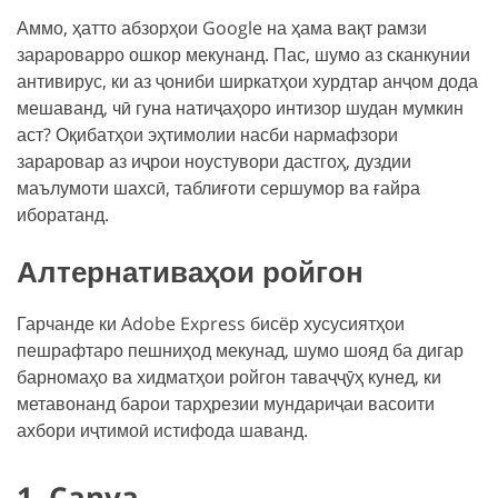
Аммо, ҳатто абзорҳои Google на ҳама вақт рамзи
зарароварро ошкор мекунанд. Пас, шумо аз сканкунии
антивирус, ки аз ҷониби ширкатҳои хурдтар анҷом дода
мешаванд, чӣ гуна натиҷаҳоро интизор шудан мумкин
аст? Оқибатҳои эҳтимолии насби нармафзори
зараровар аз иҷрои ноустувори дастгоҳ, дуздии
маълумоти шахсӣ, таблиғоти сершумор ва ғайра
иборатанд.
Алтернативаҳои ройгон
Гарчанде ки Adobe Express бисёр хусусиятҳои
пешрафтаро пешниҳод мекунад, шумо шояд ба дигар
барномаҳо ва хидматҳои ройгон таваҷҷӯҳ кунед, ки
метавонанд барои тарҳрезии мундариҷаи васоити
ахбори иҷтимоӣ истифода шаванд.
1. Canva