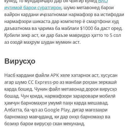
кунед, то мундариҷаро дар он ҷойгир кунед
ВАО
иҷтимоӣ барои суратгирон
, шумо метавонед барои
вайрон кардани иҷозатномаи нармафзор ва истифодаи
нармафзори шикаста дар компютер ё смартфони худ
даъватнома ва ҷарима ба маблағи $1000 ба даст оред.
Қобили зикр аст, ки дар баъзе мавридҳо ҳатто то 5 сол
аз озодӣ маҳрум шудан мумкин аст.
Вирусҳо
Насб кардани файли APK хеле хатарнок аст, хусусан
агар шумо CC Express-ро аз манбаи роҳзан зеркашӣ
карда бошед. Чунин файл метавонад дорои вирусҳо
бошад. Чун қоида, нармафзори зараровари мобилӣ
ҳамчун барномаҳои умумӣ паҳн карда мешавад.
Албатта, ба ҷуз аз Google Play, дигар мағозаҳои
барномаҳо мавҷуданд, ки дар онҳо барномаҳо ва
бозиҳо барои вирусҳо скан мекунанд.