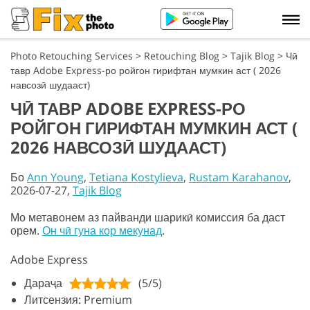
Photo Retouching Services
>
Retouching Blog
>
Tajik Blog
>
Чӣ
тавр Adobe Express-ро ройгон гирифтан мумкин аст ( 2026
навсозӣ шудааст)
ЧӢ ТАВР ADOBE EXPRESS-РО
РОЙГОН ГИРИФТАН МУМКИН АСТ (
2026 НАВСОЗӢ ШУДААСТ)
Бо
Ann Young
,
Tetiana Kostylieva
,
Rustam Karahanov
,
2026-07-27,
Tajik Blog
Мо метавонем аз пайванди шарикӣ комиссия ба даст
орем.
Он чӣ гуна кор мекунад
.
Adobe Express
Дараҷа
(5/5)
Литсензия: Premium