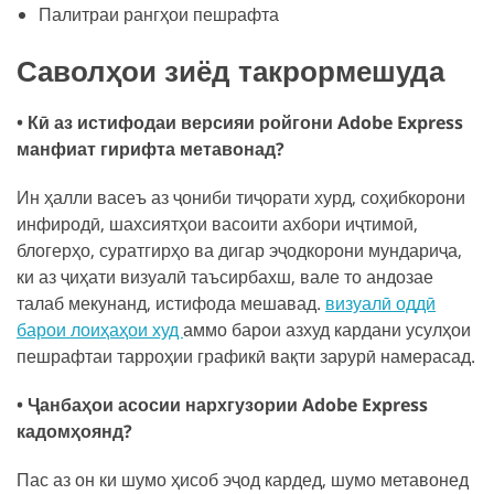
Палитраи рангҳои пешрафта
Саволҳои зиёд такрормешуда
• Кӣ аз истифодаи версияи ройгони Adobe Express
манфиат гирифта метавонад?
Ин ҳалли васеъ аз ҷониби тиҷорати хурд, соҳибкорони
инфиродӣ, шахсиятҳои васоити ахбори иҷтимоӣ,
блогерҳо, суратгирҳо ва дигар эҷодкорони мундариҷа,
ки аз ҷиҳати визуалӣ таъсирбахш, вале то андозае
талаб мекунанд, истифода мешавад.
визуалӣ оддӣ
барои лоиҳаҳои худ
аммо барои азхуд кардани усулҳои
пешрафтаи тарроҳии графикӣ вақти зарурӣ намерасад.
• Ҷанбаҳои асосии нархгузории Adobe Express
кадомҳоянд?
Пас аз он ки шумо ҳисоб эҷод кардед, шумо метавонед