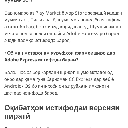
мумкин аст?
Барномаро аз Play Market ё App Store зеркашӣ кардан
мумкин аст. Пас аз насб, шумо метавонед бо истифода
аз ҳисоби Facebook-и худ ворид шавед. Шумо инчунин
метавонед версияи онлайни Adobe Express-ро барои
эҷоди паёмҳо истифода баред.
• Оё ман метавонам ҳуруфҳои фармоиширо дар
Adobe Express истифода барам?
Бале. Пас аз бор кардани шрифт, шумо метавонед
онро дар ҳама гуна барномаи CC Express дар веб ё
Android/iOS бо интихоби он аз рӯйхати имконоти
дастрас истифода баред.
Оқибатҳои истифодаи версияи
пиратӣ