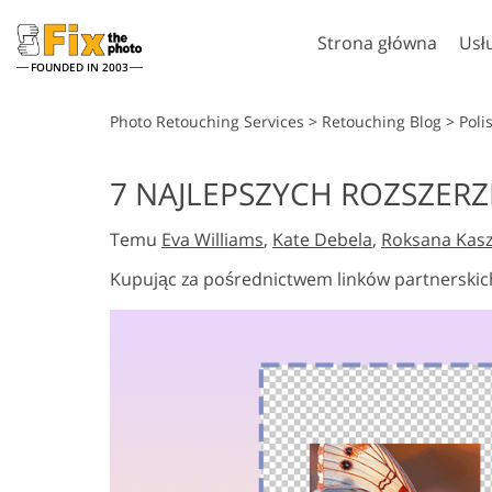
Strona główna
Usł
FOUNDED IN 2003
Lightroom
Photo
Photo Retouching Services
>
Retouching Blog
>
Poli
Ustawienia Lightroom
Akcje Photosho
7 NAJLEPSZYCH ROZSZERZ
Całe kolekcje ustawień
Pędzle Photosh
Usługi retuszu w głowę
Retusz c
wstępnych LR
Temu
Eva Williams
,
Kate Debela
,
Roksana Kas
Nakładki Photo
Najlepsza oferta Presets
Tekstury Photo
Kupując za pośrednictwem linków partnerskic
Kolekcja mobilna
Ps Akcje Całe ko
Ps Nakładki Całe
Modele o
Usługi edycji zdjęć
generowan
ślubnych
sztuczną int