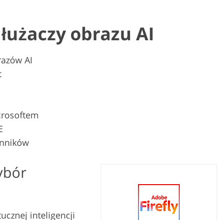
dłużaczy obrazu AI
razów AI
t
crosoftem
E
ynników
ybór
ucznej inteligencji