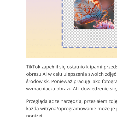
Usługi retuszu produktów
Usługi retuszu
TikTok zapełnił się ostatnio klipami prze
obrazu AI w celu ulepszenia swoich zdj
środowisk. Ponieważ pracuję jako fotogra
wzmacniacza obrazu AI i dowiedzenie się,
Przeglądając te narzędzia, przesłałem zdj
każda witryna/oprogramowanie może je p
poniżej.