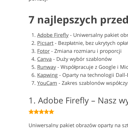
7 najlepszych prze
Adobe Firefly
-
Uniwersalny pakiet ob
Picsart
-
Bezpłatnie, bez ukrytych opła
Fotor
-
Zmiana rozmiaru i proporcji
Canva
-
Duży wybór szablonów
Runway
-
Współpracuje z Google i Mi
Kapwing
-
Oparty na technologii Dall-
YouCam
-
Zakres szablonów współcz
1. Adobe Firefly – Nasz w
Uniwersalny pakiet obrazów oparty na szt