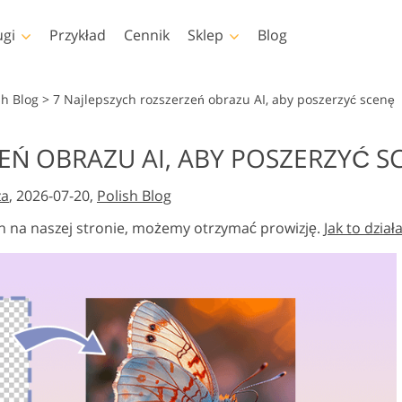
ugi
Przykład
Cennik
Sklep
Blog
shop
Templates
Video
sh Blog
>
7 Najlepszych rozszerzeń obrazu AI, aby poszerzyć scenę
pa
Szablony
Profesjonalny LUTs
EŃ OBRAZU AI, ABY POSZERZYĆ S
Retusz zdjęć dla dzieci
Usługi edycji zdjęć
op
Szablony marketingowe
Nakładki wideo
iała
Usługi
nieruchomości
za
, 2026-07-20,
Polish Blog
shopa
Kartki walentynkowe
shopa
Zaproszenia ślubne
h na naszej stronie, możemy otrzymać prowizję.
Jak to dział
lekcje
Zaproszenie na urodziny
dla dzieci
 Kolekcje
dzieży
Usługi manipulacji
e przez
Foto Przywracanie Usłu
obrazem
eligencję