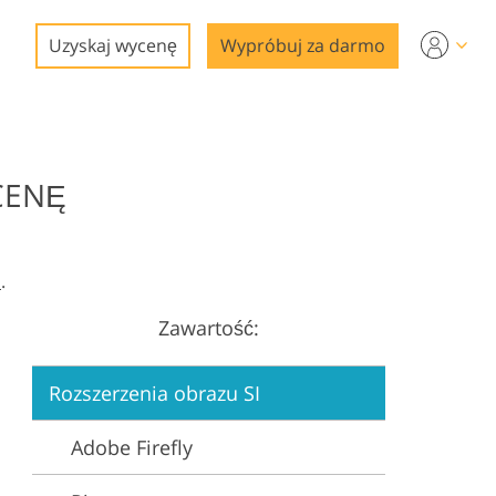
Uzyskaj wycenę
Wypróbuj za darmo
CENĘ
a
.
Zawartość:
gi
Rozszerzenia obrazu SI
Adobe Firefly