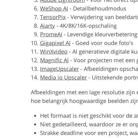
WeShop AI
-
Detailbehoudmodus
TensorPix
-
Verwijdering van beeldart
Aiarty
-
4K/8K/16K-opschaling
PromeAI
-
Levendige kleurverbetering
Gigapixel AI
-
Goed voor oude foto's
WinXvideo
-
AI generatieve digitale ku
Magnific AI
-
Voor projecten met een 
ImageUpscaler
-
Afbeeldingen opscha
Media io Upscaler
-
Uitstekende portr
Afbeeldingen met een lage resolutie zijn
hoe belangrijk hoogwaardige beelden zijn
Het formaat is niet geschikt voor de 
Niet gedetailleerd, waardoor ze er on
Strakke deadline voor een project, wa