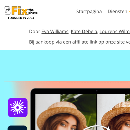
Startpagina
Diensten
FOUNDED IN 2003
Lightroom
Photo
Door
Eva Williams
,
Kate Debela
,
Lourens Wilm
Bij aankoop via een affiliate link op onze sit
Lightroom-
Photoshop-actie
voorinstellingen
Photoshop-pens
Portret retoucheren
Lichaamsreto
LR-vooraf ingestelde
Photoshop-overl
collecties
Photoshop-textu
Voorinstellingen voor
Volledige collect
beste aanbieding
Ps-acties
Mobiele voorinstellingen
Volledige Ps Ove
Door AI gege
Trouwfoto's bewerken
bundels
modellen voor