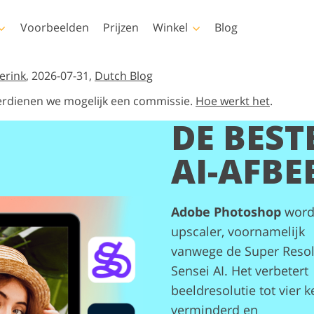
Voorbeelden
Prijzen
Winkel
Blog
shop
Templates
Video
erink
, 2026-07-31,
Dutch Blog
e verdienen we mogelijk een commissie.
Hoe werkt het
.
s
Alle sjablonen
LUT's voor
DE BEST
videobewerking
Fotobewerking van
elen
Marketingsjablonen
uchering
Pasgeboren fotobewerking
onroerend goed
Professionele video-
ays
Valentijnskaarten
AI-AFBE
overlays
ren
Huwelijksuitnodigingen
ies van
Uitnodiging voor een
kinderfeestje
Adobe Photoshop
wordt
rlays-
upscaler, voornamelijk
nereerde
Fotomanipulatie
Foto Restauratie
 kleding
vanwege de Super Resol
Sensei AI. Het verbetert
beeldresolutie tot vier k
verminderd en