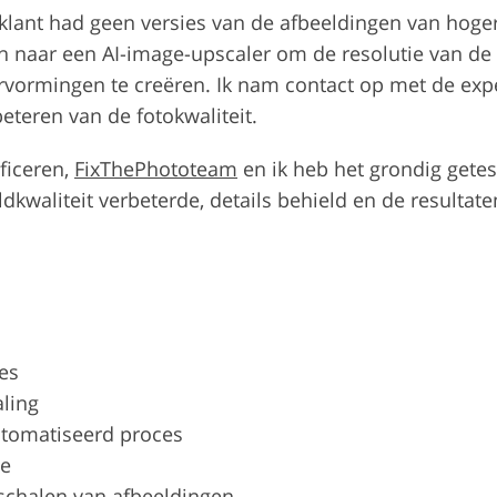
klant had geen versies van de afbeeldingen van hoger
an naar een AI-image-upscaler om de resolutie van de
rvormingen te creëren. Ik nam contact op met de expe
eteren van de fotokwaliteit.
ficeren,
FixThePhototeam
en ik heb het grondig gete
kwaliteit verbeterde, details behield en de resultaten 
es
aling
utomatiseerd proces
ie
pschalen van afbeeldingen