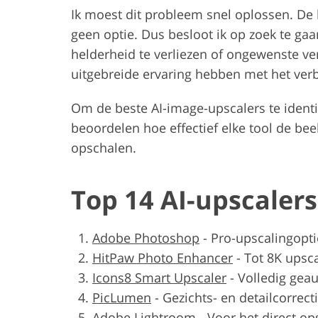
Ik moest dit probleem snel oplossen. De 
geen optie. Dus besloot ik op zoek te ga
helderheid te verliezen of ongewenste ve
uitgebreide ervaring hebben met het verb
Om de beste AI-image-upscalers te identi
beoordelen hoe effectief elke tool de beeld
opschalen.
Top 14 AI-upscalers
Adobe Photoshop
-
Pro-upscalingopti
HitPaw Photo Enhancer
-
Tot 8K upsc
Icons8 Smart Upscaler
-
Volledig gea
PicLumen
-
Gezichts- en detailcorrect
Adobe Lightroom
-
Voor het direct o