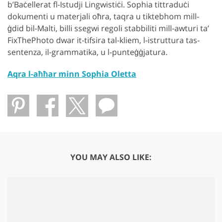
b’Baċellerat fl-Istudji Lingwistiċi. Sophia tittraduċi
dokumenti u materjali oħra, taqra u tiktebhom mill-
ġdid bil-Malti, billi ssegwi regoli stabbiliti mill-awturi ta’
FixThePhoto dwar it-tifsira tal-kliem, l-istruttura tas-
sentenza, il-grammatika, u l-punteġġjatura.
Aqra l-aħħar minn Sophia Oletta
YOU MAY ALSO LIKE: