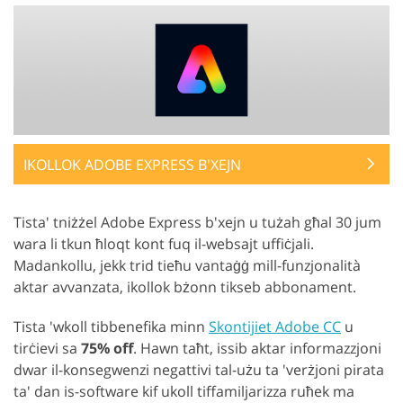
IKOLLOK ADOBE EXPRESS B'XEJN
Tista' tniżżel Adobe Express b'xejn u tużah għal 30 jum
wara li tkun ħloqt kont fuq il-websajt uffiċjali.
Madankollu, jekk trid tieħu vantaġġ mill-funzjonalità
aktar avvanzata, ikollok bżonn tikseb abbonament.
Tista 'wkoll tibbenefika minn
Skontijiet Adobe CC
u
tirċievi sa
75% off
. Hawn taħt, issib aktar informazzjoni
dwar il-konsegwenzi negattivi tal-użu ta 'verżjoni pirata
ta' dan is-software kif ukoll tiffamiljarizza ruħek ma