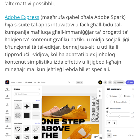
'alternattivi possibbli.
Adobe Express
(magħrufa qabel bħala Adobe Spark)
hija s-suite tal-apps intuwittivi u faċli għall-bidu tal-
kumpanija maħluqa għall-immaniġġjar ta' proġetti ta'
ħolqien ta' kontenut grafiku bażiku u midja soċjali. Jiġi
b'funzjonalità tal-editjar, bennej tas-sit, u utilità li
tipproduċi l-vidjow, kollha adattati biex jinħoloq
kontenut simplistiku iżda effettiv u li jiġbed l-għajn
mingħajr ma jkun jeħtieġ l-ebda ħiliet speċjali.