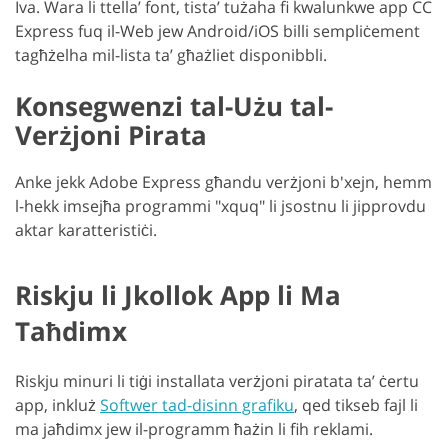
Iva. Wara li ttella’ font, tista’ tużaha fi kwalunkwe app CC
Express fuq il-Web jew Android/iOS billi sempliċement
tagħżelha mil-lista ta’ għażliet disponibbli.
Konsegwenzi tal-Użu tal-
Verżjoni Pirata
Anke jekk Adobe Express għandu verżjoni b'xejn, hemm
l-hekk imsejħa programmi "xquq" li jsostnu li jipprovdu
aktar karatteristiċi.
Riskju li Jkollok App li Ma
Taħdimx
Riskju minuri li tiġi installata verżjoni piratata ta’ ċertu
app, inkluż
Softwer tad-disinn grafiku
, qed tikseb fajl li
ma jaħdimx jew il-programm ħażin li fih reklami.