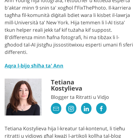
Ann Young hija fotografa, retoucher u kittieba esperta
b'aktar minn 9 snin ta' xogħol f'FixThePhoto. Il-karriera
tagħha fil-komunità diġitali bdiet wara li kisbet il-lawrja
mill-Università ta’ New York. Hija temmen li l-AI tista'
tkun helper reali jekk taf kif tużaha kif suppost.
B'differenza minn ħafna fotografi, hi ma tibżax li l-
għodod tal-AI jistgħu jissostitwixxu esperti umani fi sferi
differenti.
Aqra l-bijo sħiħa ta' Ann
Tetiana
Kostylieva
Blogger ta Ritratti u Vidjo
Tetiana Kostylieva hija l-kreatur tal-kontenut, li tieħu
ritratti u vidjows għal kważi l-artikoli kollha tal-blog