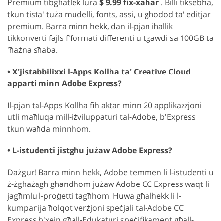
Premium tibgħatlek lura
$ 9.99 fix-xahar
. Billi tiksebha,
tkun tista' tuża mudelli, fonts, assi, u għodod ta' editjar
premium. Barra minn hekk, dan il-pjan iħallik
tikkonverti fajls f'formati differenti u tgawdi sa 100GB ta
'ħażna sħaba.
• X'jistabbilixxi l-Apps Kollha ta' Creative Cloud
apparti minn Adobe Express?
Il-pjan tal-Apps Kollha fih aktar minn 20 applikazzjoni
utli maħluqa mill-iżviluppaturi tal-Adobe, b'Express
tkun waħda minnhom.
• L-istudenti jistgħu jużaw Adobe Express?
Dażgur! Barra minn hekk, Adobe temmen li l-istudenti u
ż-żgħażagħ għandhom jużaw Adobe CC Express waqt li
jagħmlu l-proġetti tagħhom. Huwa għalhekk li l-
kumpanija ħolqot verżjoni speċjali tal-Adobe CC
Express b'xejn għall-Edukaturi speċifikament għall-