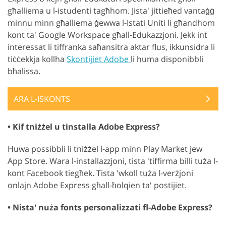
għalliema u l-istudenti tagħhom. Jista' jittieħed vantaġġ
minnu minn għalliema ġewwa l-Istati Uniti li għandhom
kont ta' Google Workspace għall-Edukazzjoni. Jekk int
interessat li tiffranka saħansitra aktar flus, ikkunsidra li
tiċċekkja kollha
Skontijiet Adobe
li huma disponibbli
bħalissa.
ARA L-ISKONTS
• Kif tniżżel u tinstalla Adobe Express?
Huwa possibbli li tniżżel l-app minn Play Market jew
App Store. Wara l-installazzjoni, tista 'tiffirma billi tuża l-
kont Facebook tiegħek. Tista 'wkoll tuża l-verżjoni
onlajn Adobe Express għall-ħolqien ta' postijiet.
• Nista' nuża fonts personalizzati fl-Adobe Express?