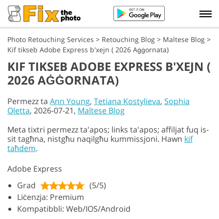
Photo Retouching Services
>
Retouching Blog
>
Maltese Blog
>
Kif tikseb Adobe Express b'xejn ( 2026 Aġġornata)
KIF TIKSEB ADOBE EXPRESS B'XEJN (
2026 AĠĠORNATA)
Permezz ta
Ann Young
,
Tetiana Kostylieva
,
Sophia
Oletta
, 2026-07-21,
Maltese Blog
Meta tixtri permezz ta'apos; links ta'apos; affiljat fuq is-
sit tagħna, nistgħu naqilgħu kummissjoni. Hawn
kif
taħdem
.
Adobe Express
Grad
(5/5)
Liċenzja: Premium
Kompatibbli: Web/IOS/Android