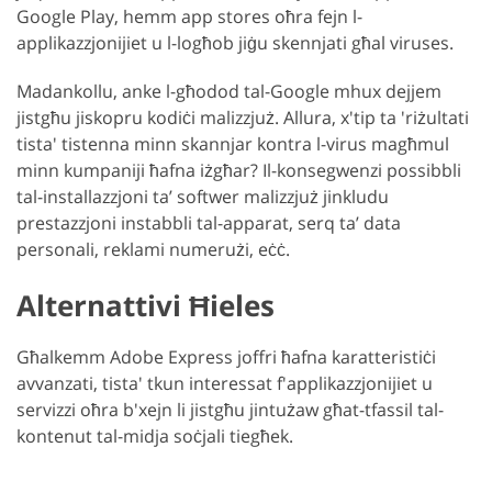
Google Play, hemm app stores oħra fejn l-
applikazzjonijiet u l-logħob jiġu skennjati għal viruses.
Madankollu, anke l-għodod tal-Google mhux dejjem
jistgħu jiskopru kodiċi malizzjuż. Allura, x'tip ta 'riżultati
tista' tistenna minn skannjar kontra l-virus magħmul
minn kumpaniji ħafna iżgħar? Il-konsegwenzi possibbli
tal-installazzjoni ta’ softwer malizzjuż jinkludu
prestazzjoni instabbli tal-apparat, serq ta’ data
personali, reklami numerużi, eċċ.
Alternattivi Ħieles
Għalkemm Adobe Express joffri ħafna karatteristiċi
avvanzati, tista' tkun interessat f'applikazzjonijiet u
servizzi oħra b'xejn li jistgħu jintużaw għat-tfassil tal-
kontenut tal-midja soċjali tiegħek.