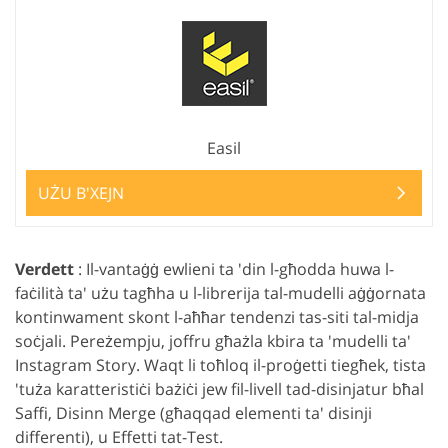
Easil
UŻU B'XEJN
Verdett
: Il-vantaġġ ewlieni ta 'din l-għodda huwa l-
faċilità ta' użu tagħha u l-librerija tal-mudelli aġġornata
kontinwament skont l-aħħar tendenzi tas-siti tal-midja
soċjali. Pereżempju, joffru għażla kbira ta 'mudelli ta'
Instagram Story. Waqt li toħloq il-proġetti tiegħek, tista
'tuża karatteristiċi bażiċi jew fil-livell tad-disinjatur bħal
Saffi, Disinn Merge (għaqqad elementi ta' disinji
differenti), u Effetti tat-Test.