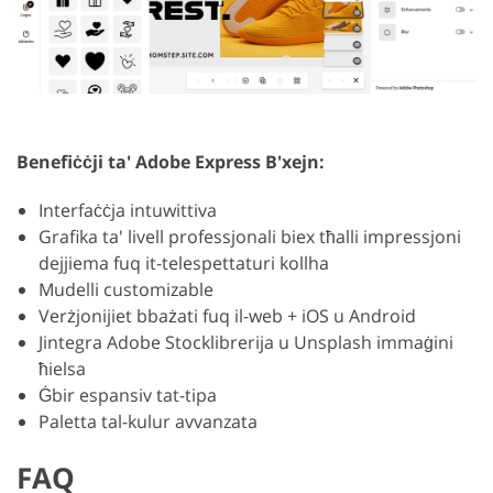
Benefiċċji ta' Adobe Express B'xejn:
Interfaċċja intuwittiva
Grafika ta' livell professjonali biex tħalli impressjoni
dejjiema fuq it-telespettaturi kollha
Mudelli customizable
Verżjonijiet bbażati fuq il-web + iOS u Android
Jintegra Adobe Stocklibrerija u Unsplash immaġini
ħielsa
Ġbir espansiv tat-tipa
Paletta tal-kulur avvanzata
FAQ