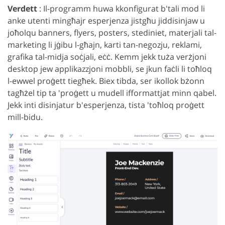
Verdett
: Il-programm huwa kkonfigurat b'tali mod li
anke utenti mingħajr esperjenza jistgħu jiddisinjaw u
joħolqu banners, flyers, posters, stediniet, materjali tal-
marketing li jġibu l-għajn, karti tan-negozju, reklami,
grafika tal-midja soċjali, eċċ. Kemm jekk tuża verżjoni
desktop jew applikazzjoni mobbli, se jkun faċli li toħloq
l-ewwel proġett tiegħek. Biex tibda, ser ikollok bżonn
tagħżel tip ta 'proġett u mudell ifformattjat minn qabel.
Jekk inti disinjatur b'esperjenza, tista 'toħloq proġett
mill-bidu.