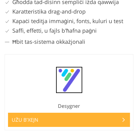
Għodda tad-disinn sempliċi iżda qawwija
Karatteristika drag-and-drop
Kapaċi teditja immaġini, fonts, kuluri u test
Saffi, effetti, u fajls b'ħafna paġni
Ħbit tas-sistema okkażjonali
Desygner
UŻU B'XEJN