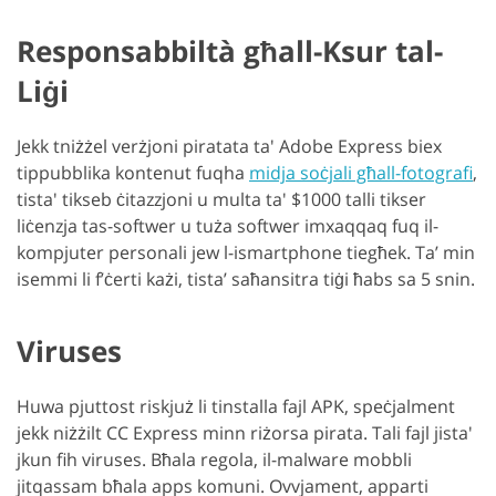
Responsabbiltà għall-Ksur tal-
Liġi
Jekk tniżżel verżjoni piratata ta' Adobe Express biex
tippubblika kontenut fuqha
midja soċjali għall-fotografi
,
tista' tikseb ċitazzjoni u multa ta' $1000 talli tikser
liċenzja tas-softwer u tuża softwer imxaqqaq fuq il-
kompjuter personali jew l-ismartphone tiegħek. Ta’ min
isemmi li f’ċerti każi, tista’ saħansitra tiġi ħabs sa 5 snin.
Viruses
Huwa pjuttost riskjuż li tinstalla fajl APK, speċjalment
jekk niżżilt CC Express minn riżorsa pirata. Tali fajl jista'
jkun fih viruses. Bħala regola, il-malware mobbli
jitqassam bħala apps komuni. Ovvjament, apparti