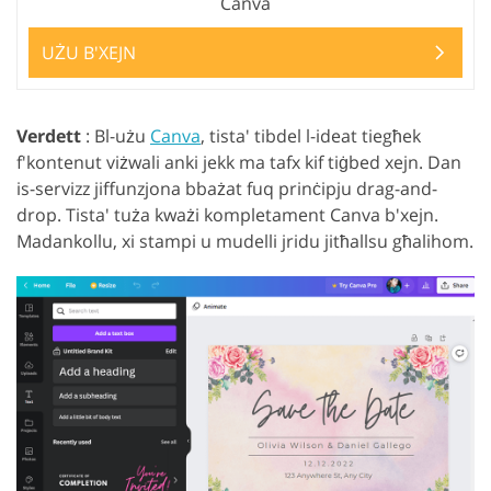
Canva
UŻU B'XEJN
Verdett
: Bl-użu
Canva
, tista' tibdel l-ideat tiegħek
f'kontenut viżwali anki jekk ma tafx kif tiġbed xejn. Dan
is-servizz jiffunzjona bbażat fuq prinċipju drag-and-
drop. Tista' tuża kważi kompletament Canva b'xejn.
Madankollu, xi stampi u mudelli jridu jitħallsu għalihom.