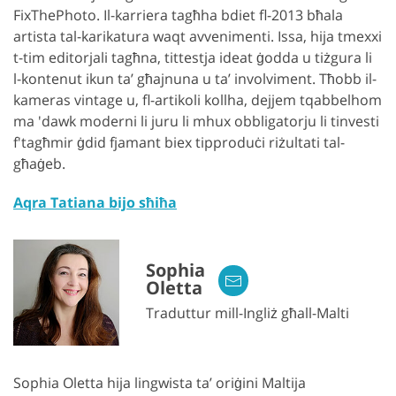
FixThePhoto. Il-karriera tagħha bdiet fl-2013 bħala
artista tal-karikatura waqt avvenimenti. Issa, hija tmexxi
t-tim editorjali tagħna, tittestja ideat ġodda u tiżgura li
l-kontenut ikun ta’ għajnuna u ta’ involviment. Tħobb il-
kameras vintage u, fl-artikoli kollha, dejjem tqabbelhom
ma 'dawk moderni li juru li mhux obbligatorju li tinvesti
f'tagħmir ġdid fjamant biex tipproduċi riżultati tal-
għaġeb.
Aqra Tatiana bijo sħiħa
Sophia
Oletta
Traduttur mill-Ingliż għall-Malti
Sophia Oletta hija lingwista ta’ oriġini Maltija