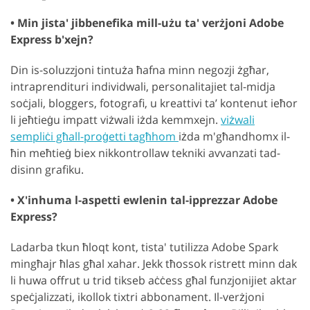
• Min jista' jibbenefika mill-użu ta' verżjoni Adobe
Express b'xejn?
Din is-soluzzjoni tintuża ħafna minn negozji żgħar,
intraprendituri individwali, personalitajiet tal-midja
soċjali, bloggers, fotografi, u kreattivi ta’ kontenut ieħor
li jeħtieġu impatt viżwali iżda kemmxejn.
viżwali
sempliċi għall-proġetti tagħhom
iżda m'għandhomx il-
ħin meħtieġ biex nikkontrollaw tekniki avvanzati tad-
disinn grafiku.
• X'inhuma l-aspetti ewlenin tal-ipprezzar Adobe
Express?
Ladarba tkun ħloqt kont, tista' tutilizza Adobe Spark
mingħajr ħlas għal xahar. Jekk tħossok ristrett minn dak
li huwa offrut u trid tikseb aċċess għal funzjonijiet aktar
speċjalizzati, ikollok tixtri abbonament. Il-verżjoni