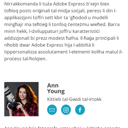
Nirrakkomanda li tuża Adobe Express b'xejn biex
toħloq posts oriġinali tal-midja soċjali, peress li din l-
applikazzjoni toffri sett kbir ta 'għodod u mudelli
mingħajr ma teħtieġ li tonfoq ċenteżmu wieħed. Barra
minn hekk, l-iżviluppaturi joffru karatteristiċi
addizzjonali bi prezz modest ħafna. Il-ħaġa prinċipali li
nħobb dwar Adobe Express hija l-abbiltà li
tippersonalizza assolutament l-elementi kollha matul il-
proċess tal-ħolqien.
Ann
Young
Kittieb tal-Gwidi tal-Irtokk