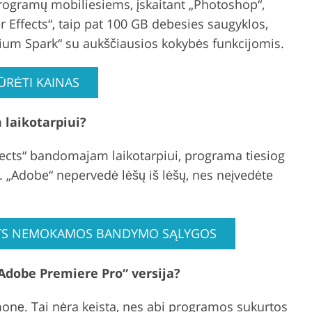
programų mobiliesiems, įskaitant „Photoshop“,
er Effects“, taip pat 100 GB debesies saugyklos,
mium Spark“ su aukščiausios kokybės funkcijomis.
ŪRĖTI KAINAS
laikotarpiui?
cts“ bandomajam laikotarpiui, programa tiesiog
. „Adobe“ nepervedė lėšų iš lėšų, nes neįvedėte
ECTS NEMOKAMOS BANDYMO SĄLYGOS
„Adobe Premiere Pro“ versija?
monę. Tai nėra keista, nes abi programos sukurtos