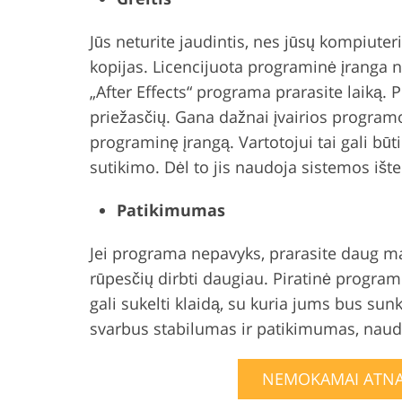
Jūs neturite jaudintis, nes jūsų kompiuteri
kopijas. Licencijuota programinė įranga 
„After Effects“ programa prarasite laiką. 
priežasčių. Gana dažnai įvairios program
programinę įrangą. Vartotojui tai gali būti
sutikimo. Dėl to jis naudoja sistemos išt
Patikimumas
Jei programa nepavyks, prarasite daug ma
rūpesčių dirbti daugiau. Piratinė programos
gali sukelti klaidą, su kuria jums bus sun
svarbus stabilumas ir patikimumas, naudo
NEMOKAMAI ATNAU