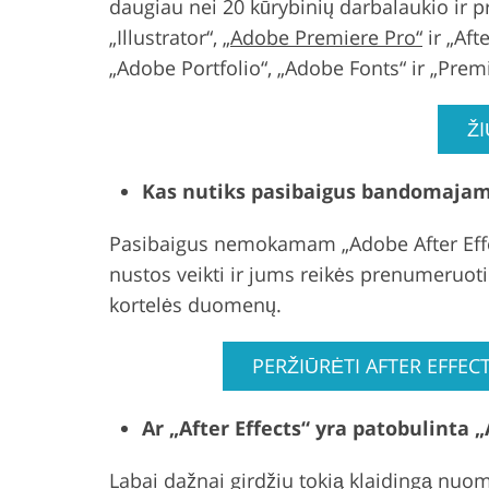
daugiau nei 20 kūrybinių darbalaukio ir 
„Illustrator“,
„Adobe Premiere Pro“
ir „Aft
„Adobe Portfolio“, „Adobe Fonts“ ir „Pre
ŽI
Kas nutiks pasibaigus bandomajam 
Pasibaigus nemokamam „Adobe After Effe
nustos veikti ir jums reikės prenumeruoti
kortelės duomenų.
PERŽIŪRĖTI AFTER EFF
Ar „After Effects“ yra patobulinta 
Labai dažnai girdžiu tokią klaidingą nuo