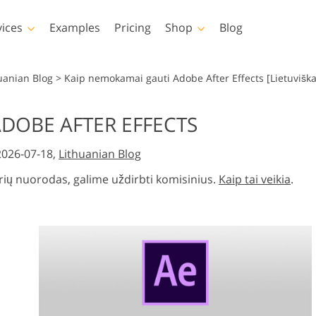
vices
Examples
Pricing
Shop
Blog
hotoshop
Templates
Vide
uanian Blog
>
Kaip nemokamai gauti Adobe After Effects [Lietuviška
p Actions
All Templates
LUTs for Vide
DOBE AFTER EFFECTS
p Brushes
Marketing Templates
Video Overla
y Retouching
Newborn Photo Editing
Real Estate Phot
 2026-07-18,
Lithuanian Blog
p Overlays
Valentine’s Day Cards
p Textures
Wedding Invitations
rių nuorodas, galime uždirbti komisinius.
Kaip tai veikia
.
 Actions
Baby Shower Invitation
ns
 Overlays
rated Models for
Photo Manipulation
Photo Restor
Clothing