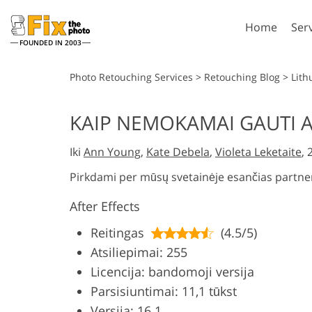
Home
Ser
FOUNDED IN 2003
Lightroom
P
Photo Retouching Services
>
Retouching Blog
>
Lith
Lightroom Presets
Photosho
KAIP NEMOKAMAI GAUTI A
Entire LR Preset
Photosho
Portrait Retouching
Bod
Collections
Iki
Ann Young
,
Kate Debela
,
Violeta Leketaite
,
Photosho
Best Deal Presets
Photosho
Pirkdami per mūsų svetainėje esančias partne
Mobile Collection
Entire Ps
After Effects
Collectio
Entire Ps
AI Gene
Reitingas
(4.5/5)
Wedding Photo Editing
Bundles
Atsiliepimai: 255
Licencija: bandomoji versija
Parsisiuntimai: 11,1 tūkst
Versija: 16.1