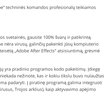
obe“ techninės komandos profesionalų teikiamos
os svetainės, gausite 100% švarų ir patikrintą
ame nėra virusų, galinčių pakenkti jūsų kompiuterio
eisėtą „Adobe After Effects“ atsisiuntimą, grėsmė
jų yra pradinio programos kodo pakeitimų. Įdiegę
, niekada nežinote, kas ir kokiu tikslu buvo nulaužtas
ma padaryti. Į piratinę programą galima integruoti
Virusus, Trojos arklius), kaip aktyvavimo apėjimo