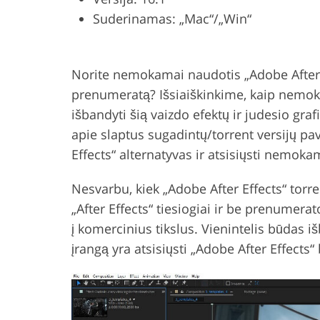
Suderinamas: „Mac“/„Win“
Product Photo Editing
Jewelle
Norite nemokamai naudotis „Adobe After
prenumeratą? Išsiaiškinkime, kaip nemoka
išbandyti šią vaizdo efektų ir judesio gra
apie slaptus sugadintų/torrent versijų p
Effects“ alternatyvas ir atsisiųsti nemok
Nesvarbu, kiek „Adobe After Effects“ tor
„After Effects“ tiesiogiai ir be prenumera
į komercinius tikslus. Vienintelis būdas i
įrangą yra atsisiųsti „Adobe After Effects