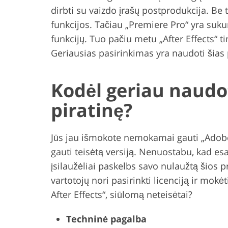
dirbti su vaizdo įrašų postprodukcija. Be t
funkcijos. Tačiau „Premiere Pro“ yra suku
funkcijų. Tuo pačiu metu „After Effects“ t
Geriausias pasirinkimas yra naudoti šias
Kodėl geriau naudoti
piratinę?
Jūs jau išmokote nemokamai gauti „Adobe 
gauti teisėtą versiją. Nenuostabu, kad esa
įsilaužėliai paskelbs savo nulaužtą šios p
vartotojų nori pasirinkti licenciją ir mo
After Effects“, siūlomą neteisėtai?
Techninė pagalba