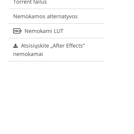
Torrent failus
ervices
Nemokamos alternatyvos
Nemokami LUT
Atsisiųskite „After Effects“
nemokamai