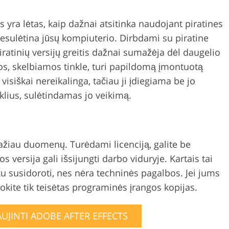
s yra lėtas, kaip dažnai atsitinka naudojant piratines
nesulėtina jūsų kompiuterio. Dirbdami su piratine
Piratinių versijų greitis dažnai sumažėja dėl daugelio
os, skelbiamos tinkle, turi papildomą įmontuotą
 visiškai nereikalinga, tačiau ji įdiegiama be jo
eklius, sulėtindamas jo veikimą.
žiau duomenų. Turėdami licenciją, galite be
 versija gali išsijungti darbo viduryje. Kartais tai
ku susidoroti, nes nėra techninės pagalbos. Jei jums
kite tik teisėtas programinės įrangos kopijas.
JINTI ADOBE AFTER EFFECTS