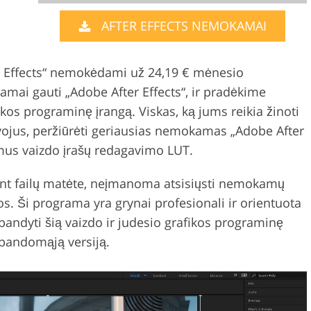
AFTER EFFECTS NEMOKAMAI
Video Editing S
ry Photo Editing
AI Training Data
 Effects“ nemokėdami už 24,19 € mėnesio
mai gauti „Adobe After Effects“, ir pradėkime
fikos programinę įrangą. Viskas, ką jums reikia žinoti
avojus, peržiūrėti geriausias nemokamas „Adobe After
amus vaizdo įrašų redagavimo LUT.
rent failų matėte, neįmanoma atsisiųsti nemokamų
tos. Ši programa yra grynai profesionali ir orientuota
šbandyti šią vaizdo ir judesio grafikos programinę
“ bandomąją versiją.