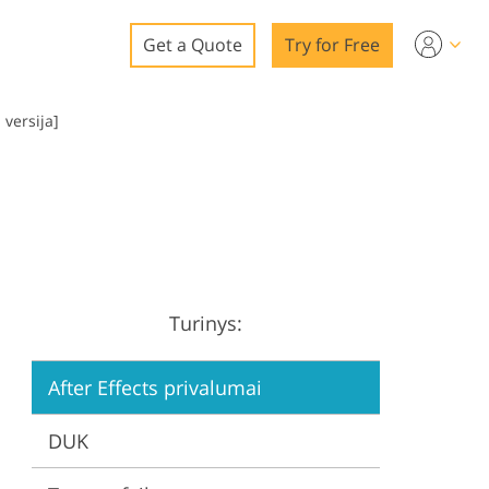
Get a Quote
Try for Free
o
 versija]
o Editing
ys
o Editing
Turinys:
ation
After Effects privalumai
DUK