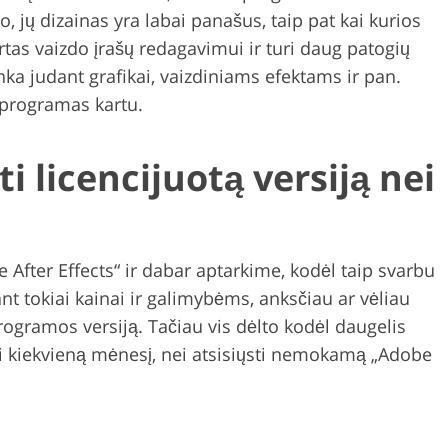
o, jų dizainas yra labai panašus, taip pat kai kurios
rtas vaizdo įrašų redagavimui ir turi daug patogių
inka judant grafikai, vaizdiniams efektams ir pan.
 programas kartu.
 licencijuotą versiją nei
After Effects“ ir dabar aptarkime, kodėl taip svarbu
nt tokiai kainai ir galimybėms, anksčiau ar vėliau
rogramos versiją. Tačiau vis dėlto kodėl daugelis
kėti kiekvieną mėnesį, nei atsisiųsti nemokamą „Adobe