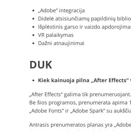
„Adobe“ integracija
Didelė atsisiunčiamų papildinių bibli
Išplėstinis garso ir vaizdo apdorojima
VR palaikymas
Dažni atnaujinimai
DUK
Kiek kainuoja pilna „After Effects“ 
„After Effects“ galima tik prenumeruojant.
Be šios programos, prenumerata apima 10
„Adobe Fonts“ ir „Adobe Spark“ su aukšči
Antrasis prenumeratos planas yra „Adobe 