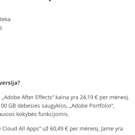
oteka
s
versija?
 „Adobe After Effects“ kaina yra 24,19 € per mėnesį.
0 GB debesies saugyklos, „Adobe Portfolio“,
ausios kokybės funkcijomis.
Cloud All Apps“ už 60,49 € per mėnesį. Jame yra