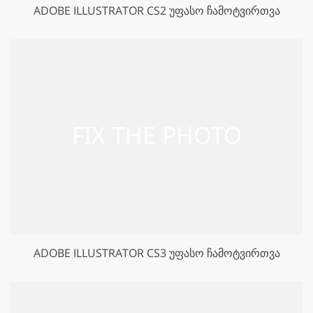
ADOBE ILLUSTRATOR CS2 ᲣᲤᲐᲡᲝ ᲩᲐᲛᲝᲢᲕᲘᲠᲗᲕᲐ
ADOBE ILLUSTRATOR CS3 ᲣᲤᲐᲡᲝ ᲩᲐᲛᲝᲢᲕᲘᲠᲗᲕᲐ