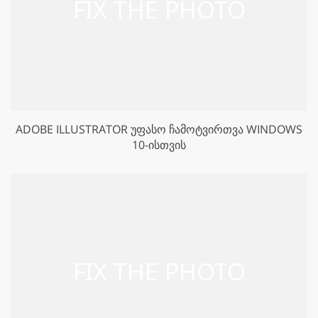
ADOBE ILLUSTRATOR ᲣᲤᲐᲡᲝ ᲩᲐᲛᲝᲢᲕᲘᲠᲗᲕᲐ WINDOWS
10-ᲘᲡᲗᲕᲘᲡ