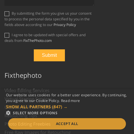
By submitting the form you give us your consent
to process the personal data specified by you in the
fields above according to our
Privacy Policy
I agree to be updated with special offers and
deals from
FixThePhoto.com
Fixthephoto
Video Editing Services
Our website uses cookies for a better user experience. By continuing,
Virtual Staging Services
you agree to our Cookie Policy.
Read more
SHOW ALL PARTNERS
(847) →
Outsource Photo Editing
SELECT MORE OPTIONS
Retouching Tips
Photo Editing Freebies
ACCEPT ALL
Free Raw Images for Retouching