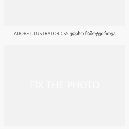
ADOBE ILLUSTRATOR CS5 ᲣᲤᲐᲡᲝ ᲩᲐᲛᲝᲢᲕᲘᲠᲗᲕᲐ