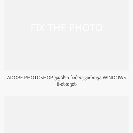
ADOBE PHOTOSHOP ᲣᲤᲐᲡᲝ ᲩᲐᲛᲝᲢᲕᲘᲠᲗᲕᲐ WINDOWS
8-ᲘᲡᲗᲕᲘᲡ