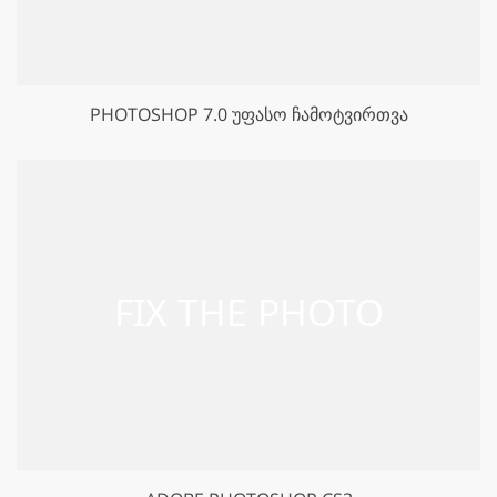
PHOTOSHOP 7.0 ᲣᲤᲐᲡᲝ ᲩᲐᲛᲝᲢᲕᲘᲠᲗᲕᲐ
GET 50% OFF CREATIVE CLOUD