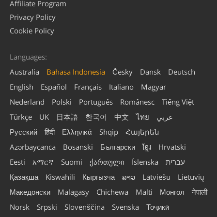
Affiliate Program
Privacy Policy
Cookie Policy
Languages:
Australia
Bahasa Indonesia
Česky
Dansk
Deutsch
English
Español
Français
Italiano
Magyar
Nederland
Polski
Português
Românesc
Tiếng Việt
Türkçe
UK
日本語
한국어
中文
ไทย
عربي
Русский
हिंदी
Ελληνικά
Shqip
Հայերեն
Azərbaycanca
Bosanski
Български
ខ្មែរ
Hrvatski
Eesti
አማርኛ
Suomi
ქართული
Íslenska
עברית
Қазақша
Kiswahili
Кыргызча
ລາວ
Latviešu
Lietuvių
Македонски
Malagasy
Chichewa
Malti
Монгол
नेपाली
Norsk
Srpski
Slovenščina
Svenska
Тоҷикӣ