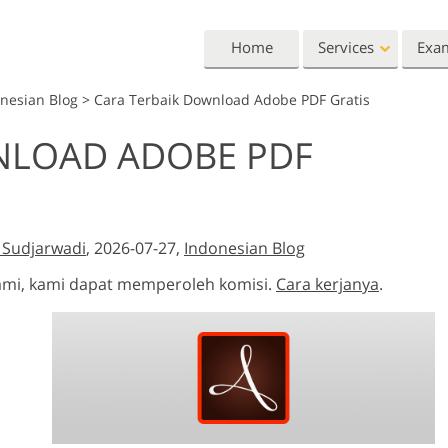
Home
Services
Exa
nesian Blog
>
Cara Terbaik Download Adobe PDF Gratis
Lightroom
Photoshop
NLOAD ADOBE PDF
Lightroom Presets
Photoshop Actions
All 
Entire LR Preset
Photoshop Brushes
Mark
Portrait Retouching
Body Retouching
Newb
Collections
Photoshop Overlays
Vale
Best Deal Presets
a Sudjarwadi
, 2026-07-27,
Indonesian Blog
Photoshop Textures
Wedd
Mobile Collection
Entire Ps Actions
Baby
 kami, kami dapat memperoleh komisi.
Cara kerjanya
.
Collections
Entire Ps Overlays
Wedding Photo Editing
Clipping Path
Ph
Bundles