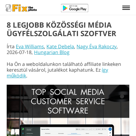
8 LEGJOBB KÖZÖSSÉGI MÉDIA
ÜGYFÉLSZOLGÁLATI SZOFTVER
Írta
Eva Williams
,
Kate Debela
,
Nagy Éva Rakoczy
,
2026-07-18,
Hungarian Blog
Ha Ön a weboldalunkon található affiliate linkeken
keresztül vásárol, jutalékot kaphatunk. Ez
így
működik
.