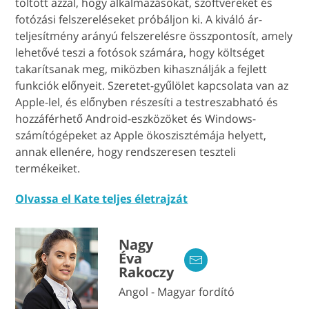
töltött azzal, hogy alkalmazásokat, szoftvereket és
fotózási felszereléseket próbáljon ki. A kiváló ár-
teljesítmény arányú felszerelésre összpontosít, amely
lehetővé teszi a fotósok számára, hogy költséget
takarítsanak meg, miközben kihasználják a fejlett
funkciók előnyeit. Szeretet-gyűlölet kapcsolata van az
Apple-lel, és előnyben részesíti a testreszabható és
hozzáférhető Android-eszközöket és Windows-
számítógépeket az Apple ökoszisztémája helyett,
annak ellenére, hogy rendszeresen teszteli
termékeiket.
Olvassa el Kate teljes életrajzát
Nagy
Éva
Rakoczy
Angol - Magyar fordító