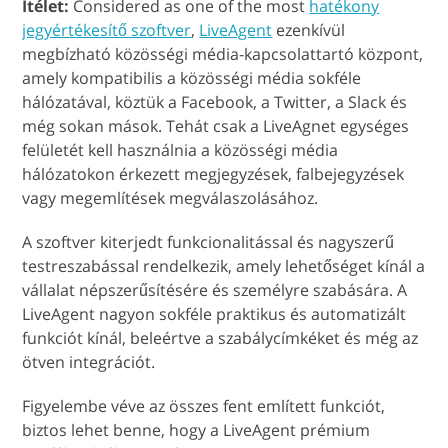
Ítélet:
Considered as one of the most
hatékony
jegyértékesítő szoftver
,
LiveAgent
ezenkívül
megbízható közösségi média-kapcsolattartó központ,
amely kompatibilis a közösségi média sokféle
hálózatával, köztük a Facebook, a Twitter, a Slack és
még sokan mások. Tehát csak a LiveAgnet egységes
felületét kell használnia a közösségi média
hálózatokon érkezett megjegyzések, falbejegyzések
vagy megemlítések megválaszolásához.
A szoftver kiterjedt funkcionalitással és nagyszerű
testreszabással rendelkezik, amely lehetőséget kínál a
vállalat népszerűsítésére és személyre szabására. A
LiveAgent nagyon sokféle praktikus és automatizált
funkciót kínál, beleértve a szabálycímkéket és még az
ötven integrációt.
Figyelembe véve az összes fent említett funkciót,
biztos lehet benne, hogy a LiveAgent prémium