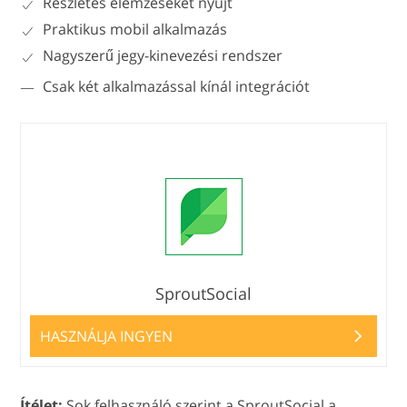
Részletes elemzéseket nyújt
Praktikus mobil alkalmazás
Nagyszerű jegy-kinevezési rendszer
Csak két alkalmazással kínál integrációt
SproutSocial
HASZNÁLJA INGYEN
Ítélet:
Sok felhasználó szerint a SproutSocial a