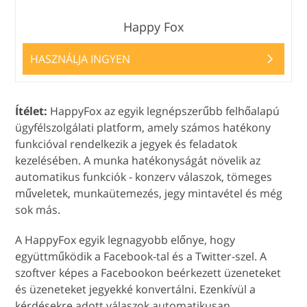
Happy Fox
HASZNÁLJA INGYEN
Ítélet:
HappyFox az egyik legnépszerűbb felhőalapú
ügyfélszolgálati platform, amely számos hatékony
funkcióval rendelkezik a jegyek és feladatok
kezelésében. A munka hatékonyságát növelik az
automatikus funkciók - konzerv válaszok, tömeges
műveletek, munkaütemezés, jegy mintavétel és még
sok más.
A HappyFox egyik legnagyobb előnye, hogy
együttműködik a Facebook-tal és a Twitter-szel. A
szoftver képes a Facebookon beérkezett üzeneteket
és üzeneteket jegyekké konvertálni. Ezenkívül a
kérdésekre adott válaszok automatikusan