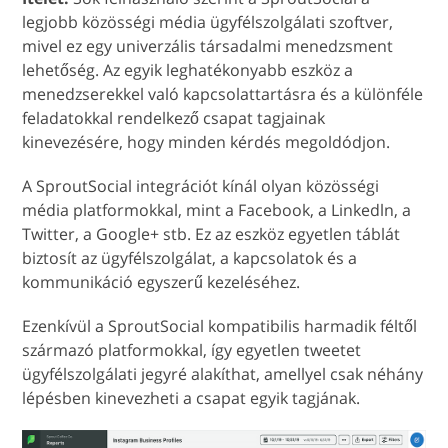
legjobb közösségi média ügyfélszolgálati szoftver,
mivel ez egy univerzális társadalmi menedzsment
lehetőség. Az egyik leghatékonyabb eszköz a
menedzserekkel való kapcsolattartásra és a különféle
feladatokkal rendelkező csapat tagjainak
kinevezésére, hogy minden kérdés megoldódjon.
A SproutSocial integrációt kínál olyan közösségi
média platformokkal, mint a Facebook, a Linkedln, a
Twitter, a Google+ stb. Ez az eszköz egyetlen táblát
biztosít az ügyfélszolgálat, a kapcsolatok és a
kommunikáció egyszerű kezeléséhez.
Ezenkívül a SproutSocial kompatibilis harmadik féltől
származó platformokkal, így egyetlen tweetet
ügyfélszolgálati jegyré alakíthat, amellyel csak néhány
lépésben kinevezheti a csapat egyik tagjának.