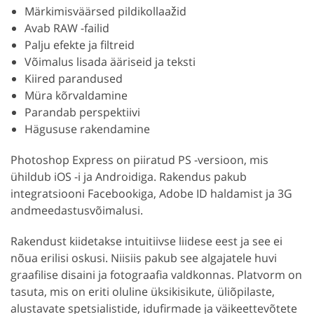
Märkimisväärsed pildikollaažid
Avab RAW -failid
Palju efekte ja filtreid
Võimalus lisada ääriseid ja teksti
Kiired parandused
Müra kõrvaldamine
Parandab perspektiivi
Hägususe rakendamine
Photoshop Express on piiratud PS -versioon, mis
ühildub iOS -i ja Androidiga. Rakendus pakub
integratsiooni Facebookiga, Adobe ID haldamist ja 3G
andmeedastusvõimalusi.
Rakendust kiidetakse intuitiivse liidese eest ja see ei
nõua erilisi oskusi. Niisiis pakub see algajatele huvi
graafilise disaini ja fotograafia valdkonnas. Platvorm on
tasuta, mis on eriti oluline üksikisikute, üliõpilaste,
alustavate spetsialistide, idufirmade ja väikeettevõtete