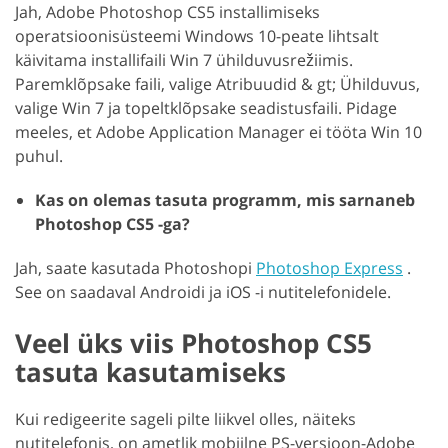
Jah, Adobe Photoshop CS5 installimiseks
operatsioonisüsteemi Windows 10-peate lihtsalt
käivitama installifaili Win 7 ühilduvusrežiimis.
Paremklõpsake faili, valige Atribuudid & gt; Ühilduvus,
valige Win 7 ja topeltklõpsake seadistusfaili. Pidage
meeles, et Adobe Application Manager ei tööta Win 10
puhul.
Kas on olemas tasuta programm, mis sarnaneb
Photoshop CS5 -ga?
Jah, saate kasutada Photoshopi
Photoshop Express
.
See on saadaval Androidi ja iOS -i nutitelefonidele.
Veel üks viis Photoshop CS5
tasuta kasutamiseks
Kui redigeerite sageli pilte liikvel olles, näiteks
nutitelefonis, on ametlik mobiilne PS-versioon-Adobe