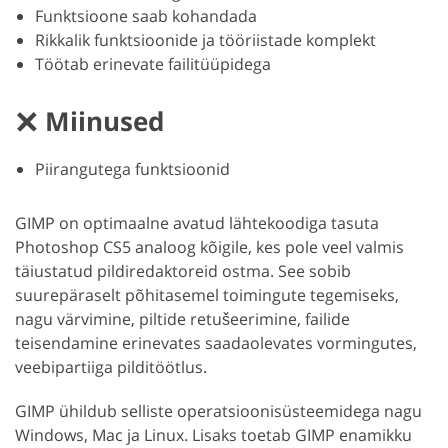
Funktsioone saab kohandada
Rikkalik funktsioonide ja tööriistade komplekt
Töötab erinevate failitüüpidega
Miinused
Piirangutega funktsioonid
GIMP on optimaalne avatud lähtekoodiga tasuta
Photoshop CS5 analoog kõigile, kes pole veel valmis
täiustatud pildiredaktoreid ostma. See sobib
suurepäraselt põhitasemel toimingute tegemiseks,
nagu värvimine, piltide retušeerimine, failide
teisendamine erinevates saadaolevates vormingutes,
veebipartiiga pilditöötlus.
GIMP ühildub selliste operatsioonisüsteemidega nagu
Windows, Mac ja Linux. Lisaks toetab GIMP enamikku