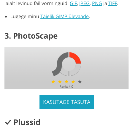
laialt levinud failivorminguid:
GIF
,
JPEG
,
PNG
ja
TIFF
.
Lugege minu
Täielik GIMP ülevaade
.
3. PhotoScape
KASUTAGE TASUTA
Plussid