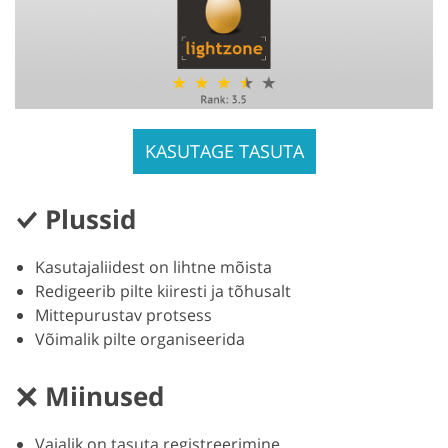
KASUTAGE TASUTA
Plussid
Kasutajaliidest on lihtne mõista
Redigeerib pilte kiiresti ja tõhusalt
Mittepurustav protsess
Võimalik pilte organiseerida
Miinused
Vajalik on tasuta registreerimine