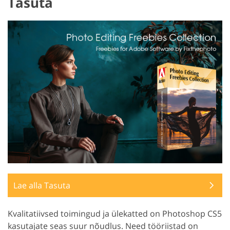
Tasuta
Lae alla Tasuta
Kvalitatiivsed toimingud ja ülekatted on Photoshop CS5
kasutajate seas suur nõudlus. Need tööriistad on