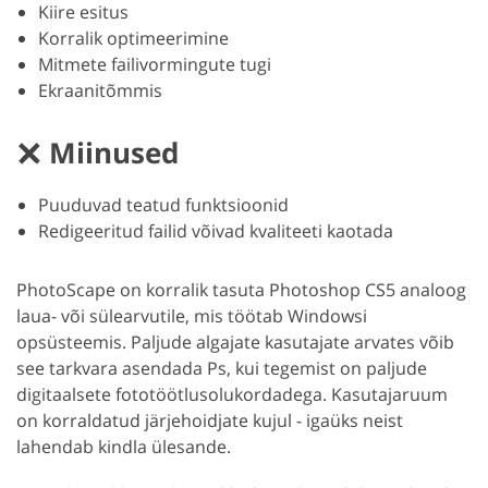
Kiire esitus
Korralik optimeerimine
Mitmete failivormingute tugi
Ekraanitõmmis
Miinused
Puuduvad teatud funktsioonid
Redigeeritud failid võivad kvaliteeti kaotada
PhotoScape on korralik tasuta Photoshop CS5 analoog
laua- või sülearvutile, mis töötab Windowsi
opsüsteemis. Paljude algajate kasutajate arvates võib
see tarkvara asendada Ps, kui tegemist on paljude
digitaalsete fototöötlusolukordadega. Kasutajaruum
on korraldatud järjehoidjate kujul - igaüks neist
lahendab kindla ülesande.