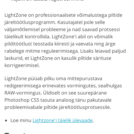
LightZone on professionaalsete võimalustega piltide
järeltöötlusprogramm. Kasutajatel pole selle
väljamõtlemisel probleeme ja nad saavad protsessi
täielikult kontrollida. LightZone'i abil on võimalik
pilditöötlust teostada kiiresti ja vaevata ning ärge
rabelege mitme reguleerimisega. Lisaks leiavad paljud
laskurid, et LightZone on kasulik piltide särituse
korrigeerimisel.
LightZone püüab pilku oma mittepurustava
redigeerimisega erinevates vormingutes, sealhulgas
RAW-vormingus. Üldiselt on see suurepärane
Photoshop CS5 tasuta analoog tänu pakutavale
probleemivabale piltide järeltöötlusprotsessile.
Loe minu
Lightzone'i täielik ülevaade
.