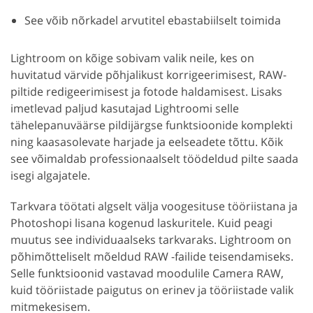
See võib nõrkadel arvutitel ebastabiilselt toimida
Lightroom on kõige sobivam valik neile, kes on
huvitatud värvide põhjalikust korrigeerimisest, RAW-
piltide redigeerimisest ja fotode haldamisest. Lisaks
imetlevad paljud kasutajad Lightroomi selle
tähelepanuväärse pildijärgse funktsioonide komplekti
ning kaasasolevate harjade ja eelseadete tõttu. Kõik
see võimaldab professionaalselt töödeldud pilte saada
isegi algajatele.
Tarkvara töötati algselt välja voogesituse tööriistana ja
Photoshopi lisana kogenud laskuritele. Kuid peagi
muutus see individuaalseks tarkvaraks. Lightroom on
põhimõtteliselt mõeldud RAW -failide teisendamiseks.
Selle funktsioonid vastavad moodulile Camera RAW,
kuid tööriistade paigutus on erinev ja tööriistade valik
mitmekesisem.