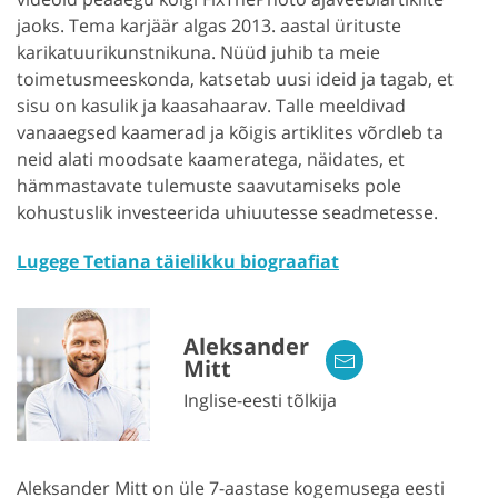
jaoks. Tema karjäär algas 2013. aastal ürituste
karikatuurikunstnikuna. Nüüd juhib ta meie
toimetusmeeskonda, katsetab uusi ideid ja tagab, et
sisu on kasulik ja kaasahaarav. Talle meeldivad
vanaaegsed kaamerad ja kõigis artiklites võrdleb ta
neid alati moodsate kaameratega, näidates, et
hämmastavate tulemuste saavutamiseks pole
kohustuslik investeerida uhiuutesse seadmetesse.
Lugege Tetiana täielikku biograafiat
Aleksander
Mitt
Inglise-eesti tõlkija
Aleksander Mitt on üle 7-aastase kogemusega eesti