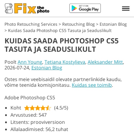
Photo Retouching Services
>
Retouching Blog
>
Estonian Blog
>
Kuidas Saada Photoshop CS5 Tasuta ja Seaduslikult
KUIDAS SAADA PHOTOSHOP CS5
TASUTA JA SEADUSLIKULT
Poolt
Ann Young
,
Tetiana Kostylieva
,
Aleksander Mitt
,
2026-07-24,
Estonian Blog
Ostes meie veebisaidil olevate partnerlinkide kaudu,
võime teenida komisjonitasu.
Kuidas see toimib
.
Adobe Photoshop CS5
Koht
(4.5/5)
Arvustused: 547
Litsents: prooviversioon
Allalaadimised: 56,2 tuhat