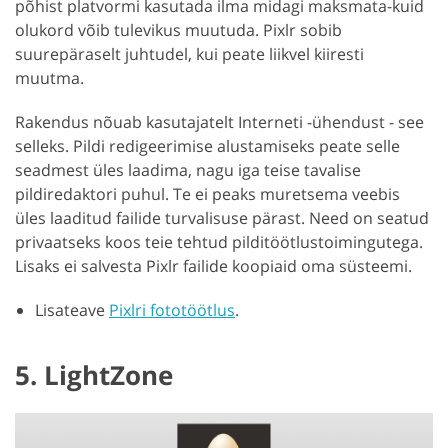
põhist platvormi kasutada ilma midagi maksmata-kuid
olukord võib tulevikus muutuda. Pixlr sobib
suurepäraselt juhtudel, kui peate liikvel kiiresti
muutma.
Rakendus nõuab kasutajatelt Interneti -ühendust - see
selleks. Pildi redigeerimise alustamiseks peate selle
seadmest üles laadima, nagu iga teise tavalise
pildiredaktori puhul. Te ei peaks muretsema veebis
üles laaditud failide turvalisuse pärast. Need on seatud
privaatseks koos teie tehtud pilditöötlustoimingutega.
Lisaks ei salvesta Pixlr failide koopiaid oma süsteemi.
Lisateave
Pixlri fototöötlus
.
5. LightZone