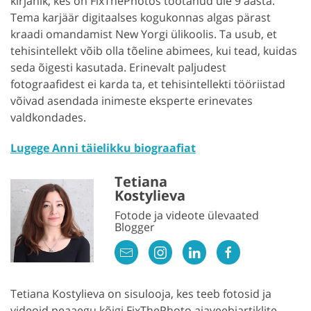
kirjanik, kes on FixThePhotos töötanud üle 9 aasta.
Tema karjäär digitaalses kogukonnas algas pärast
kraadi omandamist New Yorgi ülikoolis. Ta usub, et
tehisintellekt võib olla tõeline abimees, kui tead, kuidas
seda õigesti kasutada. Erinevalt paljudest
fotograafidest ei karda ta, et tehisintellekti tööriistad
võivad asendada inimeste eksperte erinevates
valdkondades.
Lugege Anni täielikku biograafiat
Tetiana
Kostylieva
Fotode ja videote ülevaated
Blogger
Tetiana Kostylieva on sisulooja, kes teeb fotosid ja
videoid peaaegu kõigi FixThePhoto ajaveebiartiklite