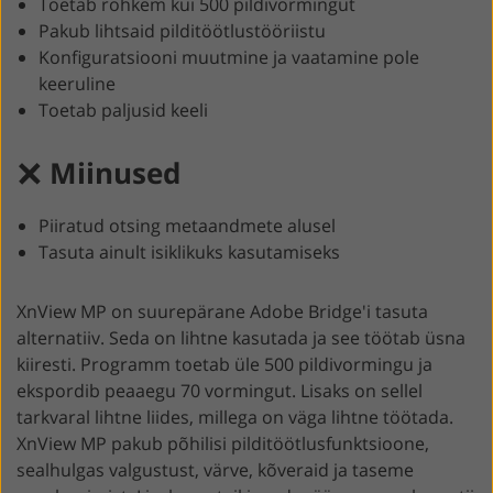
Toetab rohkem kui 500 pildivormingut
Pakub lihtsaid pilditöötlustööriistu
Konfiguratsiooni muutmine ja vaatamine pole
keeruline
Toetab paljusid keeli
Miinused
Piiratud otsing metaandmete alusel
Tasuta ainult isiklikuks kasutamiseks
XnView MP on suurepärane Adobe Bridge'i tasuta
alternatiiv. Seda on lihtne kasutada ja see töötab üsna
kiiresti. Programm toetab üle 500 pildivormingu ja
ekspordib peaaegu 70 vormingut. Lisaks on sellel
tarkvaral lihtne liides, millega on väga lihtne töötada.
XnView MP pakub põhilisi pilditöötlusfunktsioone,
sealhulgas valgustust, värve, kõveraid ja taseme