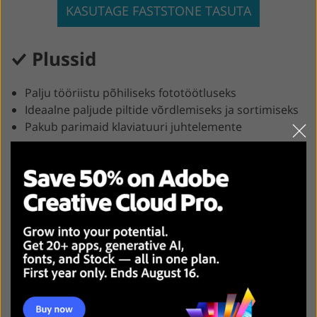
KASUTAGE FASTSTONE TASUTA
Plussid
Palju tööriistu põhiliseks fototöötluseks
Ideaalne paljude piltide võrdlemiseks ja sortimiseks
Pakub parimaid klaviatuuri juhtelemente
Miinused
Foto reitingu puudumine
See võib aeg -ajalt aeglane olla
FastStone on järgmine Adobe Bridge'i tasuta
alternatiiv. Kuigi see tarkvara toetab vähem formaate
kui teised sarnased programmid, on sellel turul
endiselt kõrgeimad positsioonid. FastStone'il on lihtne