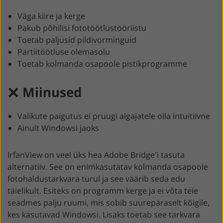
Väga kiire ja kerge
Pakub põhilisi fototöötlustööriistu
Toetab paljusid pildivorminguid
Partiitöötluse olemasolu
Toetab kolmanda osapoole pistikprogramme
Miinused
Valikute paigutus ei pruugi algajatele olla intuitiivne
Ainult Windowsi jaoks
IrfanView on veel üks hea Adobe Bridge'i tasuta
alternatiiv. See on enimkasutatav kolmanda osapoole
fotohaldustarkvara turul ja see väärib seda edu
täielikult. Esiteks on programm kerge ja ei võta teie
seadmes palju ruumi, mis sobib suurepäraselt kõigile,
kes kasutavad Windowsi. Lisaks toetab see tarkvara