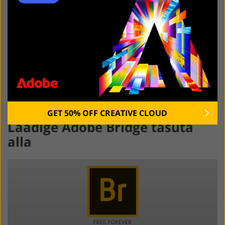
liides, mis võimaldab teil vaadata mitmeid fotosid ja
neid kohe redigeerida. Lisaks pakub see tarkvara palju
suurepäraseid pilditöötlustööriistu. See toetab
partiitöötlust failide teisendamiseks ja
ümbernimetamiseks, luues rohkem kui 150 toreda
üleminekuefektiga slaidiseansse ja muusikatugi, annab
võimaluse ekraanipilti teha. Tarkvara suurim eelis on
see, et see saab regulaarseid värskendusi suurema
hulga vormingute ja uute funktsioonide toega.
GET 50% OFF CREATIVE CLOUD
Laadige Adobe Bridge tasuta
alla