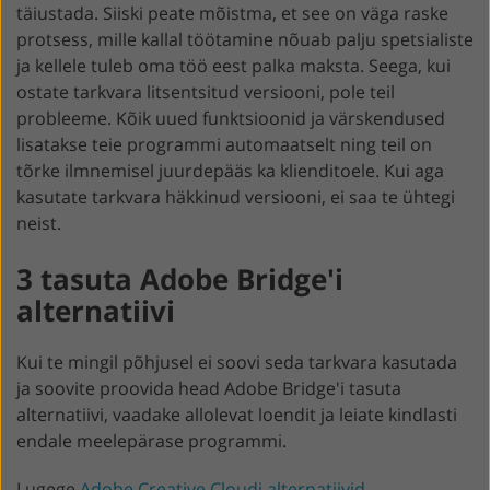
täiustada. Siiski peate mõistma, et see on väga raske
protsess, mille kallal töötamine nõuab palju spetsialiste
ja kellele tuleb oma töö eest palka maksta. Seega, kui
ostate tarkvara litsentsitud versiooni, pole teil
probleeme. Kõik uued funktsioonid ja värskendused
lisatakse teie programmi automaatselt ning teil on
tõrke ilmnemisel juurdepääs ka klienditoele. Kui aga
kasutate tarkvara häkkinud versiooni, ei saa te ühtegi
neist.
3 tasuta Adobe Bridge'i
alternatiivi
Kui te mingil põhjusel ei soovi seda tarkvara kasutada
ja soovite proovida head Adobe Bridge'i tasuta
alternatiivi, vaadake allolevat loendit ja leiate kindlasti
endale meelepärase programmi.
Lugege
Adobe Creative Cloudi alternatiivid
.