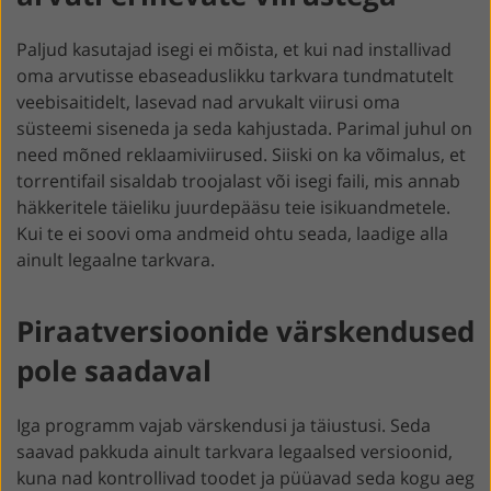
Paljud kasutajad isegi ei mõista, et kui nad installivad
oma arvutisse ebaseaduslikku tarkvara tundmatutelt
veebisaitidelt, lasevad nad arvukalt viirusi oma
süsteemi siseneda ja seda kahjustada. Parimal juhul on
need mõned reklaamiviirused. Siiski on ka võimalus, et
torrentifail sisaldab troojalast või isegi faili, mis annab
häkkeritele täieliku juurdepääsu teie isikuandmetele.
Kui te ei soovi oma andmeid ohtu seada, laadige alla
ainult legaalne tarkvara.
Piraatversioonide värskendused
pole saadaval
Iga programm vajab värskendusi ja täiustusi. Seda
saavad pakkuda ainult tarkvara legaalsed versioonid,
kuna nad kontrollivad toodet ja püüavad seda kogu aeg