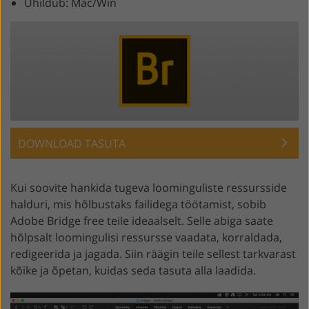
Ühildub: Mac/Win
DOWNLOAD TASUTA
Kui soovite hankida tugeva loominguliste ressursside
halduri, mis hõlbustaks failidega töötamist, sobib
Adobe Bridge free teile ideaalselt. Selle abiga saate
hõlpsalt loomingulisi ressursse vaadata, korraldada,
redigeerida ja jagada. Siin räägin teile sellest tarkvarast
kõike ja õpetan, kuidas seda tasuta alla laadida.