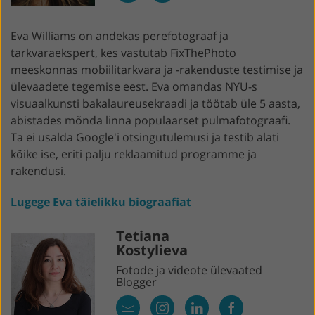
Eva Williams on andekas perefotograaf ja
tarkvaraekspert, kes vastutab FixThePhoto
meeskonnas mobiilitarkvara ja -rakenduste testimise ja
ülevaadete tegemise eest. Eva omandas NYU-s
visuaalkunsti bakalaureusekraadi ja töötab üle 5 aasta,
abistades mõnda linna populaarset pulmafotograafi.
Ta ei usalda Google'i otsingutulemusi ja testib alati
kõike ise, eriti palju reklaamitud programme ja
rakendusi.
Lugege Eva täielikku biograafiat
Tetiana
Kostylieva
Fotode ja videote ülevaated
Blogger