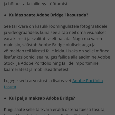
ja hõlbustada failidega töötamist.
Kuidas saate Adobe Bridge'i kasutada?
See tarkvara on kasulik loomingulistele fotograafidele
ja videograafidele, kuna see aitab neil oma visuaalset
vara kiiresti ja kvalitatiivselt hallata. Nagu ma varem
mainisin, säästab Adobe Bridge oluliselt aega ja
võimaldab teil kiiresti faile leida. Lisaks on sellel mõned
lisafunktsioonid, sealhulgas failide allalaadimine Adobe
Stocki ja Adobe Portfolio ning failide importimine
kaameratest ja mobiilseadmetest.
Lugege seda arvustust ja lisateavet
Adobe Portfolio
tasuta
.
Kui palju maksab Adobe Bridge?
Kuigi saate selle tarkvara eraldi ostena täiesti tasuta,