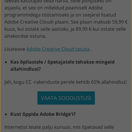
teevad kasutajad seda harva. Selle põhjuseks on
asjaolu, et see on mõeldud peamiselt Adobe
programmidega töötamiseks ja on seejärel lisatud
Adobe Creative Cloudi plaani. See plaan maksab 59,99 €
kuus, kui ostate selle aastaks, ja 89,99 €-kui ostate selle
ühekordse ostuna.
Lisateave
Adobe Creative Cloud tasuta
.
Kas õpilastele / õpetajatele tehakse mingeid
allahindlusi?
Jah, kogu CC -rakenduste perele kehtib 65% allahindlus!
VAATA SOODUSTUSI
Kust õppida Adobe Bridge'i?
Internetist leiate palju kursusi, mis õpetavad selle