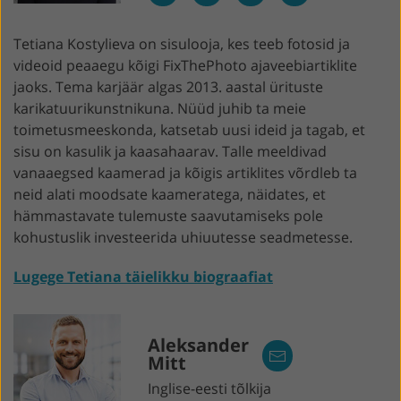
Tetiana Kostylieva on sisulooja, kes teeb fotosid ja
videoid peaaegu kõigi FixThePhoto ajaveebiartiklite
jaoks. Tema karjäär algas 2013. aastal ürituste
karikatuurikunstnikuna. Nüüd juhib ta meie
toimetusmeeskonda, katsetab uusi ideid ja tagab, et
sisu on kasulik ja kaasahaarav. Talle meeldivad
vanaaegsed kaamerad ja kõigis artiklites võrdleb ta
neid alati moodsate kaameratega, näidates, et
hämmastavate tulemuste saavutamiseks pole
kohustuslik investeerida uhiuutesse seadmetesse.
Lugege Tetiana täielikku biograafiat
Aleksander
Mitt
Inglise-eesti tõlkija