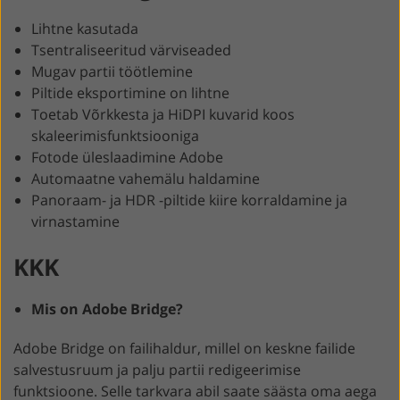
Lihtne kasutada
Tsentraliseeritud värviseaded
Mugav partii töötlemine
Piltide eksportimine on lihtne
Toetab Võrkkesta ja HiDPI kuvarid koos
skaleerimisfunktsiooniga
Fotode üleslaadimine Adobe
Automaatne vahemälu haldamine
Panoraam- ja HDR -piltide kiire korraldamine ja
virnastamine
KKK
Mis on Adobe Bridge?
Adobe Bridge on failihaldur, millel on keskne failide
salvestusruum ja palju partii redigeerimise
funktsioone. Selle tarkvara abil saate säästa oma aega