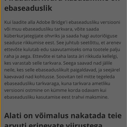
ebaseaduslik
Kui laadite alla Adobe Bridge'i ebaseadusliku versiooni
või muu ebaseadusliku tarkvara, võite saada
küberkurjategijate ohvriks ja saada hagi autoriõiguse
seaduse rikkumise eest. See juhtub seetõttu, et arenev
ettevõte kulutab edu saavutamiseks oma tootele palju
raha ja aega. Ettevõte ei taha lasta äri rikkuda kellelgi,
kes varastab selle tarkvara. Seega saavad nad jälile
neile, kes selle ebaseaduslikult paigaldavad, ja seejärel
kaevavad nad kohtusse. Soovitan teil mitte tegeleda
ebaseadusliku tarkvaraga, kuna tarkvara ametliku
versiooni ostmine on kümme korda odavam kui
ebaseadusliku kasutamise eest trahvi maksmine.
Alati on võimalus nakatada teie
arvuti erinevate viirustega