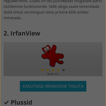
reguleerimist. Lisaks on teil juurdepääs mugavale partii
töötlemise funktsioonile. Selle abiga saate teisendada
failid ühest vormingust teise ja kohe kõik ümber
nimetada.
2. IrfanView
KASUTAGE IRFANVIEW TASUTA
Plussid