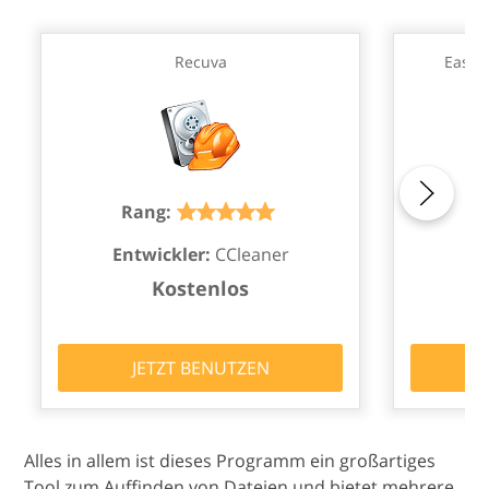
Recuva
EaseU
Rang:
R
Entwickler:
CCleaner
En
Kostenlos
JETZT BENUTZEN
Alles in allem ist dieses Programm ein großartiges
Tool zum Auffinden von Dateien und bietet mehrere