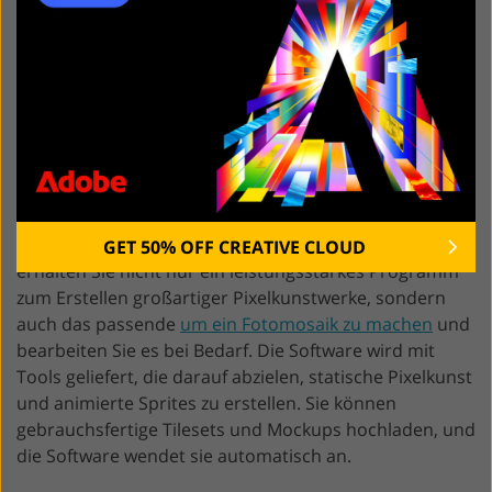
Pyxel Edit
Urteil:
Wenn Sie sich für Pyxel Edit entscheiden,
GET 50% OFF CREATIVE CLOUD
erhalten Sie nicht nur ein leistungsstarkes Programm
zum Erstellen großartiger Pixelkunstwerke, sondern
auch das passende
um ein Fotomosaik zu machen
und
bearbeiten Sie es bei Bedarf. Die Software wird mit
Tools geliefert, die darauf abzielen, statische Pixelkunst
und animierte Sprites zu erstellen. Sie können
gebrauchsfertige Tilesets und Mockups hochladen, und
die Software wendet sie automatisch an.