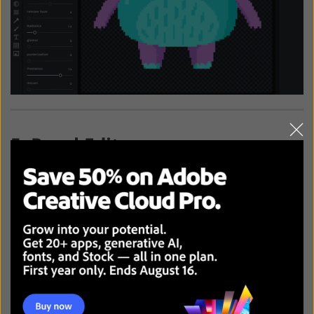
5. Pyxel Edit
Ideal für statische Pixelkunst
Unterstützung von Animationen
Tileset-Interaktion
Links für Titel
Das Toolset muss aktualisiert werden