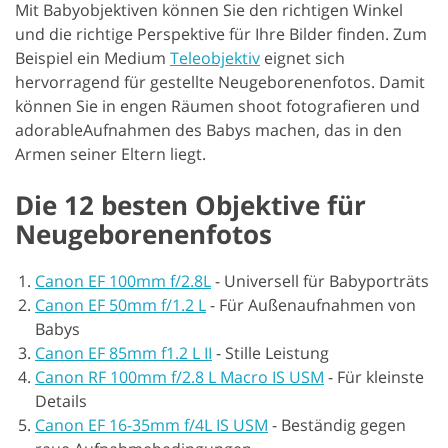
Mit Babyobjektiven können Sie den richtigen Winkel
und die richtige Perspektive für Ihre Bilder finden. Zum
Beispiel ein Medium
Teleobjektiv
eignet sich
hervorragend für gestellte Neugeborenenfotos. Damit
können Sie in engen Räumen shoot fotografieren und
adorableAufnahmen des Babys machen, das in den
Armen seiner Eltern liegt.
Die 12 besten Objektive für
Neugeborenenfotos
Canon EF 100mm f/2.8L
-
Universell für Babyporträts
Canon EF 50mm f/1.2 L
-
Für Außenaufnahmen von
Babys
Canon EF 85mm f1.2 L II
-
Stille Leistung
Canon RF 100mm f/2.8 L Macro IS USM
-
Für kleinste
Details
Canon EF 16-35mm f/4L IS USM
-
Beständig gegen