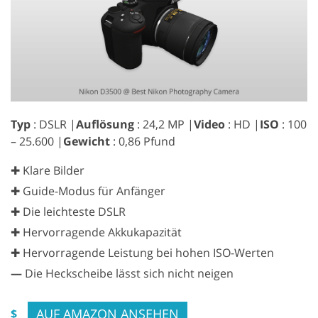
Typ
: DSLR |
Auflösung
: 24,2 MP |
Video
: HD |
ISO
: 100
– 25.600 |
Gewicht
: 0,86 Pfund
✚ Klare Bilder
✚ Guide-Modus für Anfänger
✚ Die leichteste DSLR
✚ Hervorragende Akkukapazität
✚ Hervorragende Leistung bei hohen ISO-Werten
—
Die Heckscheibe lässt sich nicht neigen
AUF AMAZON ANSEHEN
$