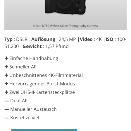
Typ
: DSLR |
Auflösung
: 24,5 MP |
Video
: 4K |
ISO
: 100-
51.200 |
Gewicht
: 1,57 Pfund
✚ Einfache Handhabung
✚ Schneller AF
✚ Unbeschnittenes 4K-Filmmaterial
✚ Hervorragender Burst-Modus
✚ Zwei UHS-II-Kartensteckplätze
—
Dual-AF
—
Manueller Austausch
—
Kostet zu viel