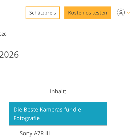
Schätzpreis
Kostenlos testen
2026
 2026
ng
ng
Inhalt:
ung
Die Beste Kameras für die
Fotografie
Sony A7R III