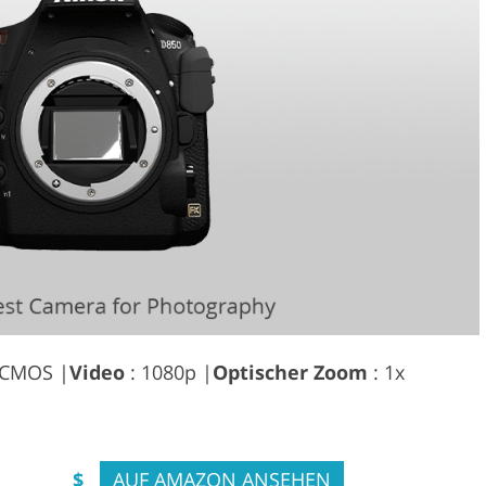
-CMOS |
Video
: 1080p |
Optischer Zoom
: 1x
$
AUF AMAZON ANSEHEN