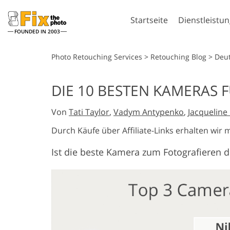
Startseite
Dienstleistu
FOUNDED IN 2003
Lightroom
Pho
Photo Retouching Services
>
Retouching Blog
>
Deu
Lightroom Presets
Photoshop-A
DIE 10 BESTEN KAMERAS F
Komplette LR-Preset
Photoshop-P
Porträt-Retusche
Körpe
Sammlungen
Von
Tati Taylor
,
Vadym Antypenko
,
Jacquelin
Photoshop-
Günstige Presets
Überlageru
Durch Käufe über Affiliate-Links erhalten wir 
Mobile Kollektion
Photoshop-
Ist die beste Kamera zum Fotografieren d
Komplette P
Sammlunge
KI-generie
Hochzeitsfotobearbeitung
Komplette P
Kl
Sammlung