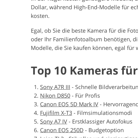
Dollar, während High-End-Modelle für ech
kosten.
Egal, ob Sie die beste Kamera für die Foto
oder Ihr Familienfotoalbum benötigen, d
Modelle, die Sie kaufen können, egal für 
Top 10 Kameras für 
Sony A7R III
-
Schnelle Bildverarbeitu
Nikon D850
-
Für Profis
Canon EOS 5D Mark IV
-
Hervorragend
Fujifilm X-T3
-
Filmsimulationsmodi
Sony A7 IV
-
Erstklassiger Autofokus
Canon EOS 250D
-
Budgetoption