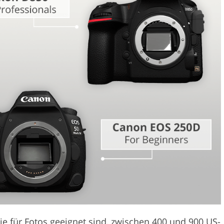
Videobearbeitu
otobearbeitung
KI-Trainingsdaten
ie für Fotos geeignet sind, zwischen 400 und 900 US-