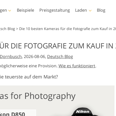
ngen
Beispiele
Preisgestaltung
Laden
Blog
toshop
Templates
Video
tsch Blog
>
Die 10 besten Kameras für die Fotografie zum Kauf in 
ktionen
Alle Vorlagen
LUTs für die
ÜR DIE FOTOGRAFIE ZUM KAUF IN
Videobearbeitu
Immobilien-
insel
Marketing-Vorlagen
r-Retusche
Baby-Fotobearbeitung
Fotobearbeitu
Video-Overlays
e Dornbusch
, 2026-08-06,
Deutsch Blog
Valentinstagskarten
ngen
Hochzeitseinladungen
möglicherweise eine Provision.
Wie es funktioniert
.
Texturen
Baby-Dusche-Einladung
ie teuerste auf dem Markt?
s-Aktionen-
n
rte Modelle für
Foto-Manipulation
Foto-Restaurier
s Overlays
eidung