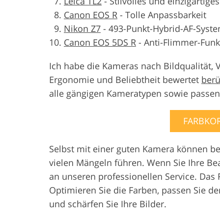
Leica TL2
-
Stilvolles und einzigartige
Canon EOS R
-
Tolle Anpassbarkeit
Nikon Z7
-
493-Punkt-Hybrid-AF-Syst
Canon EOS 5DS R
-
Anti-Flimmer-Funk
Ich habe die Kameras nach Bildqualität, 
Ergonomie und Beliebtheit bewertet
berü
alle gängigen Kameratypen sowie passe
FARBKOR
Selbst mit einer guten Kamera können bei
vielen Mängeln führen. Wenn Sie Ihre Be
an unseren professionellen Service. Das F
Optimieren Sie die Farben, passen Sie de
und schärfen Sie Ihre Bilder.