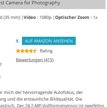
ld (35 mm) |
Video
: 1080p |
Optischer Zoom
: 1x
$
AUF AMAZON ANSEHEN
Rating
Bewertungen (415)
t
t
ür mich der hervorragende Autofokus, der
ung und die erstaunliche Bildqualität. Die
astisch. Der 24,2-MP-Vollformatsensor ist zweifellos