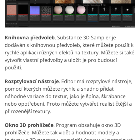
Knihovna předvoleb
. Substance 3D Sampler je
dodáván s knihovnou předvoleb, které můžete použít k
rychlé aplikaci různých efektů na textury. Můžete si také
vytvořit vlastní předvolby a uložit je pro budoucí
použití.
Rozptylovací nástroje
. Editor má rozptylové nástroje,
pomocí kterých můžete rychle a snadno přidat
náhodné variace do textur, jako je špína, škrábance
nebo opotřebení. Proto můžete vytvářet realističtější a
přirozenější textury.
Okno 3D prohlížeče
. Program obsahuje okno 3D
prohlížeče. Můžete tak vidět a hodnotit modely a
textury ve 3D prostoru, provádět úpravy a kontrolovat