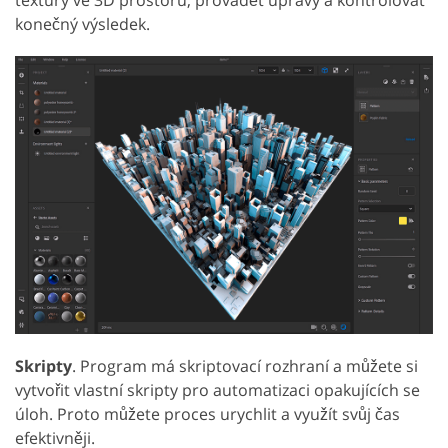
konečný výsledek.
Skripty
. Program má skriptovací rozhraní a můžete si
vytvořit vlastní skripty pro automatizaci opakujících se
úloh. Proto můžete proces urychlit a využít svůj čas
efektivněji.