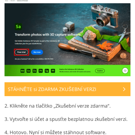
STÁHNĚTE si ZDARMA ZKUŠEBNÍ VERZI
2. Klikněte na tlačítko „Zkušební verze zdarma“.
3. Vytvořte si účet a spusťte bezplatnou zkušební verzi.
4. Hotovo. Nyní si můžete stáhnout software.