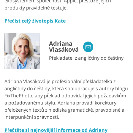
ekosystémem společnosti Apple, přestože jejich
produkty pravidelně testuje.
Přečíst celý životopis Kate
Adriana
Vlasáková
Překladatel z angličtiny do češtiny
Adriana Vlasáková je profesionální překladatelka z
angličtiny do češtiny, která spolupracuje s autory blogu
FixThePhoto, aby překlad odpovídal jejich požadavkům
a požadovanému stylu. Adriana provádí korektury
přeložených textů z hlediska gramatické, pravopisné a
interpunkční správnosti.
Přečtěte si nejnovější informace od Adriany