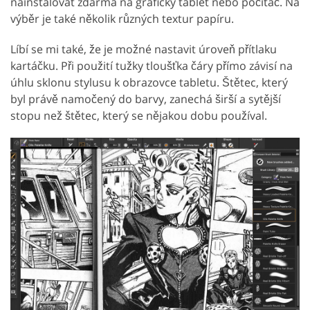
nainstalovat zdarma na grafický tablet nebo počítač. Na
výběr je také několik různých textur papíru.
Líbí se mi také, že je možné nastavit úroveň přítlaku
kartáčku. Při použití tužky tloušťka čáry přímo závisí na
úhlu sklonu stylusu k obrazovce tabletu. Štětec, který
byl právě namočený do barvy, zanechá širší a sytější
stopu než štětec, který se nějakou dobu používal.