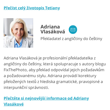
Přečíst celý životopis Tetiany
Adriana
Vlasáková
Překladatel z angličtiny do češtiny
Adriana Vlasáková je profesionální překladatelka z
angličtiny do češtiny, která spolupracuje s autory blogu
FixThePhoto, aby překlad odpovídal jejich požadavkům
a požadovanému stylu. Adriana provádí korektury
přeložených textů z hlediska gramatické, pravopisné a
interpunkční správnosti.
Přečtěte si nejnovější informace od Adriany
Vlasákové