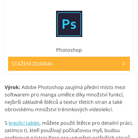
Photoshop
STAŽENÍ ZDARMA
Výrok:
Adobe Photoshop zaujímá přední místo mezi
softwarem pro manga umělce díky množství funkcí,
nejširší základně štětců a textur třetích stran a také
obrovskému množství tréninkových videolekcí.
S
kreslící tablet
, můžete použít štětce pro detailní práci,
zatímco ti, kteří používají počítačovou myš, budou
preferovat nástroj Pero pro vytvoření ostřejších okrajů.