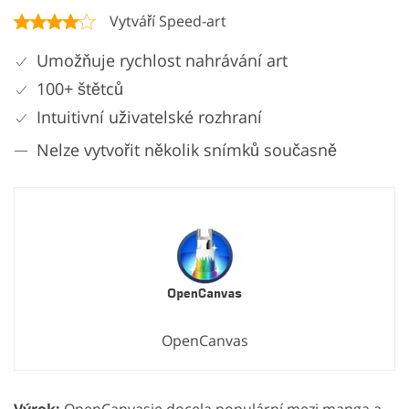
Vytváří Speed-art
Umožňuje rychlost nahrávání art
100+ štětců
Intuitivní uživatelské rozhraní
Nelze vytvořit několik snímků současně
OpenCanvas
Výrok:
OpenCanvasje docela populární mezi manga a