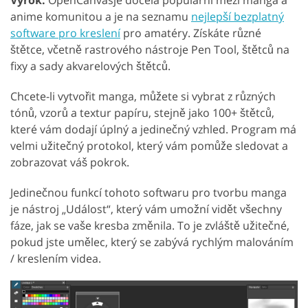
anime komunitou a je na seznamu
nejlepší bezplatný
software pro kreslení
pro amatéry. Získáte různé
štětce, včetně rastrového nástroje Pen Tool, štětců na
fixy a sady akvarelových štětců.
Chcete-li vytvořit manga, můžete si vybrat z různých
tónů, vzorů a textur papíru, stejně jako 100+ štětců,
které vám dodají úplný a jedinečný vzhled. Program má
velmi užitečný protokol, který vám pomůže sledovat a
zobrazovat váš pokrok.
Jedinečnou funkcí tohoto softwaru pro tvorbu manga
je nástroj „Událost“, který vám umožní vidět všechny
fáze, jak se vaše kresba změnila. To je zvláště užitečné,
pokud jste umělec, který se zabývá rychlým malováním
/ kreslením videa.