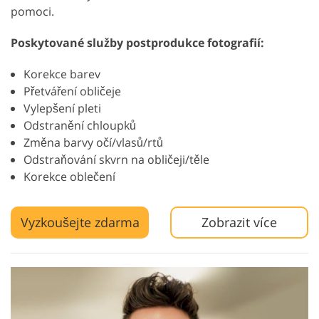
pomoci.
Poskytované služby postprodukce fotografií:
Korekce barev
Přetváření obličeje
Vylepšení pleti
Odstranění chloupků
Změna barvy očí/vlasů/rtů
Odstraňování skvrn na obličeji/těle
Korekce oblečení
Vyzkoušejte zdarma
Zobrazit více