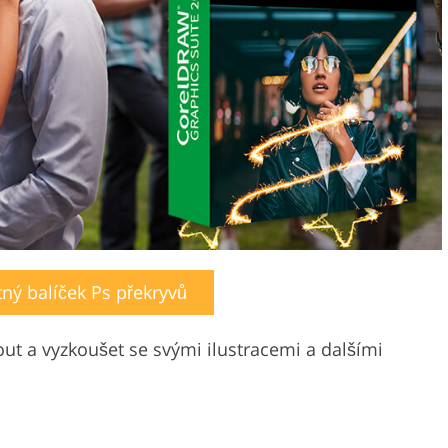
ný balíček Ps překryvů
ut a vyzkoušet se svými ilustracemi a dalšími