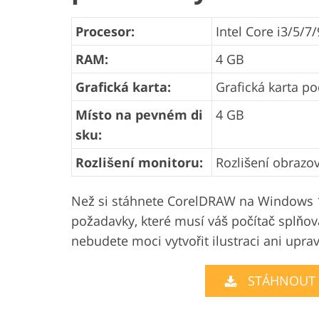
Procesor:
Intel Core i3/5/
RAM:
4 GB
Grafická karta:
Grafická karta p
Místo na pevném di
4 GB
sku:
Rozlišení monitoru:
Rozlišení obrazov
Než si stáhnete CorelDRAW na Windows 1
požadavky, které musí váš počítač splňo
nebudete moci vytvořit ilustraci ani upravi
STÁHNOUT