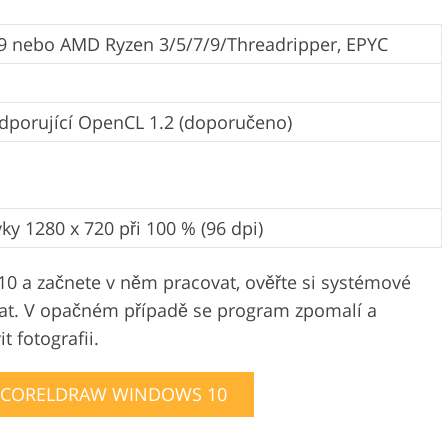
7/9 nebo AMD Ryzen 3/5/7/9/Threadripper, EPYC
odporující OpenCL 1.2 (doporučeno)
ky 1280 x 720 při 100 % (96 dpi)
0 a začnete v něm pracovat, ověřte si systémové
vat. V opačném případě se program zpomalí a
t fotografii.
 CORELDRAW WINDOWS 10