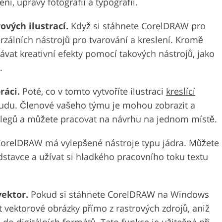
ení, úpravy fotografií a typografii.
ových ilustrací.
Když si stáhnete CorelDRAW pro
álních nástrojů pro tvarování a kreslení. Kromě
vat kreativní efekty pomocí takových nástrojů, jako
.
ráci.
Poté, co v tomto vytvoříte ilustraci
kreslící
loudu. Členové vašeho týmu je mohou zobrazit a
olegů a můžete pracovat na návrhu na jednom místě.
orelDRAW má vylepšené nástroje typu jádra. Můžete
dstavce a užívat si hladkého pracovního toku textu
vektor.
Pokud si stáhnete CorelDRAW na Windows
vektorové obrázky přímo z rastrových zdrojů, aniž
do digitálních formátů. Tato funkce je užitečná při