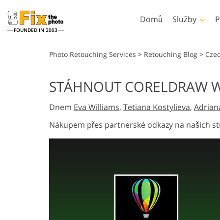
Domů
Služby
P
FOUNDED IN 2003
Lightroom
Photoshop
Photo Retouching Services
>
Retouching Blog
>
Cze
Předvolby Lightroom
Akce Photoshopu
STÁHNOUT CORELDRAW 
Retušovací služby
Celé přednastavené
Štětce Photoshopu
Retušování těla Sl
Headshot
kolekce LR
Dnem
Eva Williams
,
Tetiana Kostylieva
,
Adrian
Překryvy Photoshopu
Přednastavení nejlepších
Textury Photoshopu
Nákupem přes partnerské odkazy na našich st
nabídek
Ps Actions Celé sbírky
Mobilní kolekce
Ps překrývá celé sbírk
Služby pro úpravu
Modely oděvů gener
svatebních fotografií
umělou inteligen