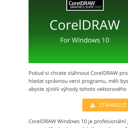
Služby retušování produktů
Služby retušování š
Pokud si chcete stáhnout CorelDRAW pro 
hledat správnou verzi programu, měli bys
abyste zjistili výhody tohoto vektorového 
STÁHNOUT
CorelDRAW Windows 10 je profesionální g