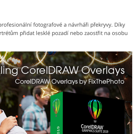
 profesionální fotografové a návrháři překryvy. Díky
rétům přidat lesklé pozadí nebo zaostřit na osobu