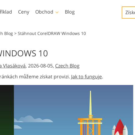
říklad
Ceny
Obchod
Blog
Získ
Templates
Video
ch Blog
>
Stáhnout CorelDRAW Windows 10
Šablony
Profesionální LUT
WINDOWS 10
Služby retušování dětské
Služby úpravy fotografií
Marketingové šablony
Překryvná videa
užby
fotografie
nemovitostí
a Vlasáková
, 2026-08-05,
Czech Blog
Valentýnské karty
Pozvánky na svatbu
ránkách můžeme získat provizi.
Jak to funguje
.
Pozvánka na narozeniny
dětí
y
ované
Služby manipulace s
Foto Obnovení Služby
cí
obrázky