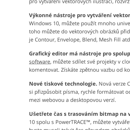
pro vytváření vektorových ilustrací, rozvrž
Výkonné nástroje pro vytváření vektor
Windows 10, můžete použít mnoho univerz
toho můžete do vektorových obrázků přidá
je Contour, Envelope, Blend, Mesh Fill atd
Grafický editor má nástroje pro spolup
software
, můžete sdílet své projekty v c
komentovat. Získáte zpětnou vazbu od k
Nové tiskové technologie.
Nová verze C
si přizpůsobit písma, rychle formátovat o
mezi webovou a desktopovou verzí.
Ušetřete čas s trasováním bitmap na 
10 spolu s PowerTRACE™, můžete vytvářet 
byste museli trávit čas převodem obrázků 