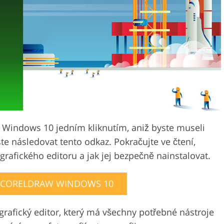
Služby pro úpravu videa
perků
Data pro výcvik AI
Windows 10 jedním kliknutím, aniž byste museli
te následovat tento odkaz. Pokračujte ve čtení,
grafického editoru a jak jej bezpečně nainstalovat.
 CORELDRAW WINDOWS 10
rafický editor, který má všechny potřebné nástroje