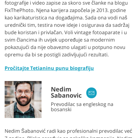
fotografije i video zapise za skoro sve članke na blogu
FixThePhoto. Njena karijera započela je 2013. godine
kao karikaturistica na događajima. Sada ona vodi naš
urednički tim, testira nove ideje i osigurava da sadržaj
bude koristan i privlačan. Voli vintage fotoaparate i u
svim člancima ih uvijek upoređuje sa modernim
pokazujući da nije obavezno ulagati u potpuno novu
opremu da bi se postigli zadivljujući rezultati.
Pročitajte Tetianinu punu biografiju
Nedim
Sabanovic
Prevodilac sa engleskog na
bosanski
Nedim Šabanović radi kao profesionalni prevodilac već