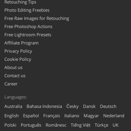
Retouching Tips
Photo Editing Freebies
Free Raw Images for Retouching
Free Photoshop Actions
Free Lightroom Presets
Affiliate Program
Privacy Policy
Cookie Policy
About us
Contact us
Career
Languages:
Australia
Bahasa Indonesia
Česky
Dansk
Deutsch
English
Español
Français
Italiano
Magyar
Nederland
Polski
Português
Românesc
Tiếng Việt
Türkçe
UK