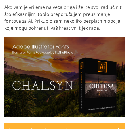
Ako vam je vrijeme najveća briga i želite svoj rad učiniti
što efikasnijim, toplo preporučujem preuzimanje
fontova za Ai. Prikupio sam nekoliko besplatnih opcija
koje mogu pokrenuti vaš kreativni tijek rada.