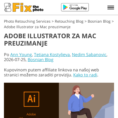
Photo Retouching Services
>
Retouching Blog
>
Bosnian Blog
>
Adobe Illustrator za Mac preuzimanje
ADOBE ILLUSTRATOR ZA MAC
PREUZIMANJE
Po
Ann Young
,
Tetiana Kostylieva
,
Nedim Sabanovic
,
2026-07-25,
Bosnian Blog
Kupovinom putem affiliate linkova na našoj web
stranici možemo zaraditi proviziju.
Kako to radi
.