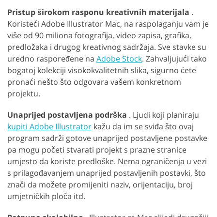
Pristup širokom rasponu kreativnih materijala
.
Koristeći Adobe Illustrator Mac, na raspolaganju vam je
više od 90 miliona fotografija, video zapisa, grafika,
predložaka i drugog kreativnog sadržaja. Sve stavke su
uredno raspoređene na
Adobe Stock
. Zahvaljujući tako
bogatoj kolekciji visokokvalitetnih slika, sigurno ćete
pronaći nešto što odgovara vašem konkretnom
projektu.
Unaprijed postavljena podrška
. Ljudi koji planiraju
kupiti Adobe Illustrator
kažu da im se sviđa što ovaj
program sadrži gotove unaprijed postavljene postavke
pa mogu početi stvarati projekt s prazne stranice
umjesto da koriste predloške. Nema ograničenja u vezi
s prilagođavanjem unaprijed postavljenih postavki, što
znači da možete promijeniti naziv, orijentaciju, broj
umjetničkih ploča itd.