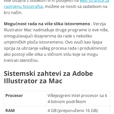
više dizajna s oblakom ili ih podijeliti na
web stranice za
razmjenu fotografija
, možete se nositi sa zadatkom na
brz način.
Mogućnost rada na više slika istovremeno
. Verzija
Illustrator Mac nadmašuje druge programe iz ove niše,
omogućavajući dizajnerima da rade s nekoliko
umjetničkih ploča istovremeno. Ovo zvuči kao lijepa
opcija za ubrzanje vašeg procesa rada i produktivnost
ako postoji više slika u sličnom stilu koje se mogu
tretirati identično.
Sistemski zahtevi za Adobe
Illustrator za Mac
Procesor
Višejezgreni Intel procesor sa 6
4-bitnom podrškom
RAM
4 GB (preporučeno 16 GB)