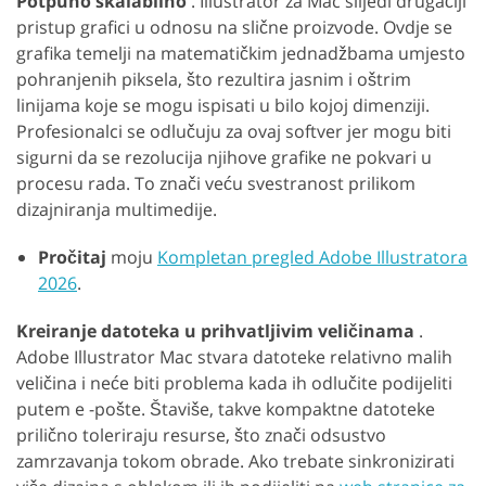
Potpuno skalabilno
. Illustrator za Mac slijedi drugačiji
pristup grafici u odnosu na slične proizvode. Ovdje se
grafika temelji na matematičkim jednadžbama umjesto
pohranjenih piksela, što rezultira jasnim i oštrim
linijama koje se mogu ispisati u bilo kojoj dimenziji.
Profesionalci se odlučuju za ovaj softver jer mogu biti
sigurni da se rezolucija njihove grafike ne pokvari u
procesu rada. To znači veću svestranost prilikom
dizajniranja multimedije.
Pročitaj
moju
Kompletan pregled Adobe Illustratora
2026
.
Kreiranje datoteka u prihvatljivim veličinama
.
Adobe Illustrator Mac stvara datoteke relativno malih
veličina i neće biti problema kada ih odlučite podijeliti
putem e -pošte. Štaviše, takve kompaktne datoteke
prilično toleriraju resurse, što znači odsustvo
zamrzavanja tokom obrade. Ako trebate sinkronizirati