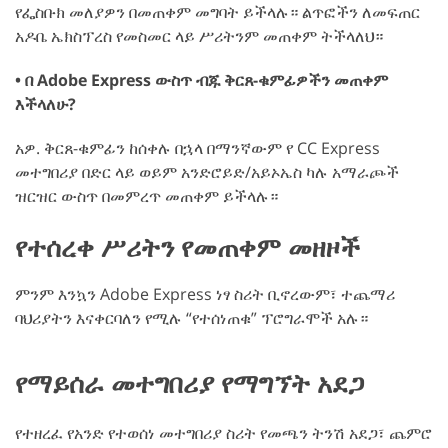
የፌስቡክ መለያዎን በመጠቀም መግባት ይችላሉ። ልጥፎችን ለመፍጠር
አዶቤ ኤክስፕረስ የመስመር ላይ ሥሪትንም መጠቀም ትችላለህ።
• በ Adobe Express ውስጥ ብጁ ቅርጸ-ቁምፊዎችን መጠቀም
እችላለሁ?
አዎ. ቅርጸ-ቁምፊን ከሰቀሉ በኋላ በማንኛውም የ CC Express
መተግበሪያ በድር ላይ ወይም አንድሮይድ/አይኦኤስ ካሉ አማራጮች
ዝርዝር ውስጥ በመምረጥ መጠቀም ይችላሉ።
የተሰረቀ ሥሪትን የመጠቀም መዘዞች
ምንም እንኳን Adobe Express ነፃ ስሪት ቢኖረውም፣ ተጨማሪ
ባህሪያትን እናቀርባለን የሚሉ “የተሰነጠቁ” ፕሮግራሞች አሉ።
የማይሰራ መተግበሪያ የማግኘት አደጋ
የተዘረፈ የአንድ የተወሰነ መተግበሪያ ስሪት የመጫን ትንሽ አደጋ፣ ጨምሮ