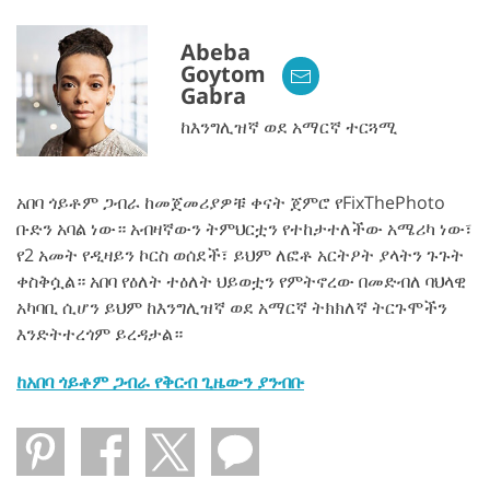
Abeba
Goytom
Gabra
ከእንግሊዝኛ ወደ አማርኛ ተርጓሚ
አበባ ጎይቶም ጋብራ ከመጀመሪያዎቹ ቀናት ጀምሮ የFixThePhoto
ቡድን አባል ነው። አብዛኛውን ትምህርቷን የተከታተለችው አሜሪካ ነው፣
የ2 አመት የዲዛይን ኮርስ ወሰደች፣ ይህም ለፎቶ አርትዖት ያላትን ጉጉት
ቀስቅሷል። አበባ የዕለት ተዕለት ህይወቷን የምትኖረው በመድብለ ባህላዊ
አካባቢ ሲሆን ይህም ከእንግሊዝኛ ወደ አማርኛ ትክክለኛ ትርጉሞችን
እንድትተረጎም ይረዳታል።
ከአበባ ጎይቶም ጋብራ የቅርብ ጊዜውን ያንብቡ