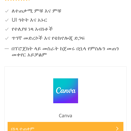
ለተጠቃሚ ምቹ እና ምቹ
UI ጎትት እና አኑር
የተለያዩ ነጻ አብነቶች
ጥገኛ መድረኮች እና የቴክኖሎጂ ድጋፍ
በፕሮጀክት ላይ መስራት ከጀመሩ በኋላ የምስሉን መጠን
መቀየር አይቻልም
Canva
በነጻ ተጠቀም