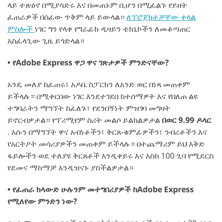
ላይ ተጽዕኖ በሚያሳድሩ እና በመጠኑም ቢሆን በሚፈልጉ የይዘት
ፈጠራዎች በሰፊው ጥቅም ላይ ይውላል።
ለፕሮጀክቶቻቸው ቀላል
ምስሎች
ነገር ግን የላቀ የግራፊክ ዲዛይን ቴክኒኮችን ለመቆጣጠር
አስፈላጊው ጊዜ ይጎድላል።
• የAdobe Express ዋጋ ዋና ገጽታዎች ምንድናቸው?
አንዴ መለያ ከፈጠሩ፣ አዶቤ ስፓርክን ለአንድ ወር በነጻ መጠቀም
ይችላሉ። በሚቀርበው ነገር እንደተገደበ ከተሰማዎት እና የበለጠ ልዩ
ተግባራትን ማግኘት ከፈለጉ፣ የደንበኝነት ምዝገባ መግዛት
ይኖርብዎታል። የፕሪሚየም ስሪት መልሶ ይልክልዎታል
በወር 9.99 ዶላር
. እሱን በማግኘት ዋና አብነቶችን፣ ቅርጸ-ቁምፊዎችን፣ ንብረቶችን እና
የአርትዖት መሳሪያዎችን መጠቀም ይችላሉ። በተጨማሪም ይህ እቅድ
ፋይሎችን ወደ ተለያዩ ቅርጸቶች እንዲቀይሩ እና እስከ 100 ጊባ የሚደርስ
የደመና ማከማቻ እንዲዝናኑ ያስችልዎታል።
• የፈጠራ ክላውድ ሁሉንም መተግበሪያዎች ከAdobe Express
የሚለየው ምንድን ነው?