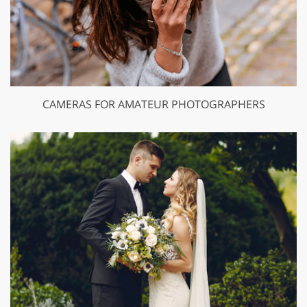
CAMERAS FOR AMATEUR PHOTOGRAPHERS