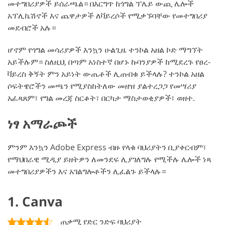
መተግበሪያዎች ይሰራጫል። በእርግጥ ከጎግል ፕሌይ ውጪ ሌሎች
አፕሊኬሽኖች እና ጨዋታዎች ለቫይረሶች የሚቃኙባቸው የመተግበሪያ
መደብሮች አሉ።
ሆኖም የጎግል መሳሪያዎች እንኳን ሁልጊዜ ተንኮል አዘል ኮድ ማግኘት
አይችሉም። ስለዚህ, በጣም አነስተኛ በሆኑ ኩባንያዎች ከሚደረጉ የፀረ-
ቫይረስ ቅኝት ምን አይነት ውጤቶች ሊጠብቁ ይችላሉ? ተንኮል አዘል
ሶፍትዌሮችን መጫን የሚያስከትለው መዘዝ ያልተረጋጋ የመሣሪያ
አፈጻጸም፣ የግል መረጃ ስርቆት፣ በርካታ ማስታወቂያዎች፣ ወዘተ.
ነፃ አማራጮች
ምንም እንኳን Adobe Express ብዙ የላቁ ባህሪያትን ቢያቀርብም፣
የማህበራዊ ሚዲያ ይዘትዎን ለመንደፍ ሊያገለግሉ የሚችሉ ሌሎች ነጻ
መተግበሪያዎችን እና አገልግሎቶችን ሊፈልጉ ይችላሉ።
1. Canva
ጠቃሚ የድር ንድፍ ባህሪያት