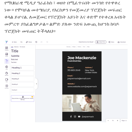
የማህበራዊ ሚዲያ ግራፊክስ ፣ ወዘተ በሚፈጥሩበት መንገድ የተዋቀረ
ነው። የሞባይል መተግበሪያ, የእርስዎን የመጀመሪያ ፕሮጀክት መፍጠር
ቀላል ይሆናል. ለመጀመር የፕሮጀክት አይነት እና ቀድሞ የተቀረጸ አብነት
መምረጥ ያስፈልግዎታል። ልምድ ያለው ንድፍ አውጪ ከሆንክ ከባዶ
ፕሮጀክት መፍጠር ትችላለህ።