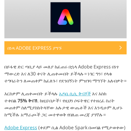
በነጻ ADOBE EXPRESS ያግኙ
በይፋዊ ድር ጣቢያ ላይ መለያ ከፈጠሩ በኋላ Adobe Express በነፃ
ማውረድ እና ለ30 ቀናት ሊጠቀሙበት ይችላሉ። ነገር ግን፣ የላቁ
ተግባራትን ለመጠቀም ከፈለጉ፣ የደንበኝነት ምዝገባ ማግኘት አለብዎት።
እርስዎም ሊጠቀሙበት ይችላሉ
አዶቤ ሲሲ ቅናሾች
እና እስከ
ተቀበል
75% ቅናሽ
. ከዚህ በታች፣ የዚህን ሶፍትዌር የተዘረፈ ስሪት
መጠቀም ስለሚያስከትላቸው አሉታዊ ውጤቶች እና እንዲሁም ሊሆኑ
ከሚችሉ አማራጮች ጋር መተዋወቅ የበለጠ መረጃ ያገኛሉ።
Adobe Express
(ቀደም ሲል Adobe Spark በመባል የሚታወቀው)