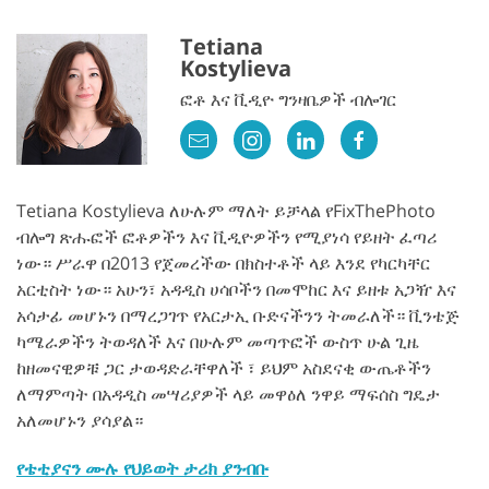
Tetiana
Kostylieva
ፎቶ እና ቪዲዮ ግንዛቤዎች ብሎገር
Tetiana Kostylieva ለሁሉም ማለት ይቻላል የFixThePhoto
ብሎግ ጽሑፎች ፎቶዎችን እና ቪዲዮዎችን የሚያነሳ የይዘት ፈጣሪ
ነው። ሥራዋ በ2013 የጀመረችው በክስተቶች ላይ እንደ የካርካቸር
አርቲስት ነው። አሁን፣ አዳዲስ ሀሳቦችን በመሞከር እና ይዘቱ አጋዥ እና
አሳታፊ መሆኑን በማረጋገጥ የአርታኢ ቡድናችንን ትመራለች። ቪንቴጅ
ካሜራዎችን ትወዳለች እና በሁሉም መጣጥፎች ውስጥ ሁል ጊዜ
ከዘመናዊዎቹ ጋር ታወዳድራቸዋለች ፣ ይህም አስደናቂ ውጤቶችን
ለማምጣት በአዳዲስ መሣሪያዎች ላይ መዋዕለ ንዋይ ማፍሰስ ግዴታ
አለመሆኑን ያሳያል።
የቴቲያናን ሙሉ የህይወት ታሪክ ያንብቡ