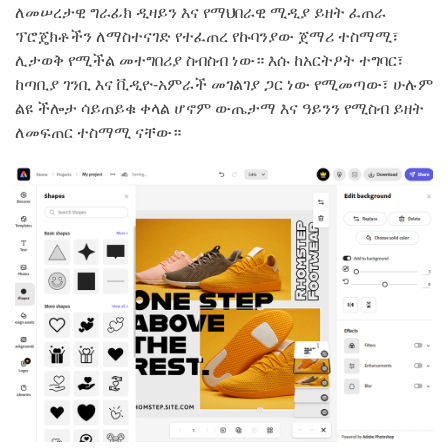
ለመሠረታዊ ግራፊክ ዲዛይን እና የማህበራዊ ሚዲያ ይዘት ፈጠራ
ፕሮጄክቶችን ለማስተናገድ የተፈጠረ የኩባንያው ጀማሪ ተስማሚ፣
ሊታወቅ የሚችል መተግበሪያ ስብስብ ነው። እሱ ከአርትዖት ተግባር፣
ከጣቢያ ገንቢ እና ቪዲዮ-አምራች መገልገያ ጋር ነው የሚመጣው፣ ሁሉም
ልዩ ችሎታ ሳይጠይቁ ቀላል ሆኖም ውጤታማ እና ዓይንን የሚስብ ይዘት
ለመፍጠር ተስማሚ ናቸው።