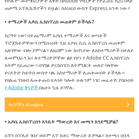
የሁሉም መተግበሪያዎች እቅድ በAdobe ገንቢዎች የተፈጠሩ ከ20 በላይ
ጠቃሚ አፕሊኬሽኖችን ይዟል፣ ከእነዚህ ውስጥ Express አንዱ ነው።
• ተማሪዎች አዶቤ ኤክስፕረስ መጠቀም ይችላሉ?
እርግጥ ነው! በተጨማሪም አዶቤ ተማሪዎች እና ወጣቶች
ፕሮጀክቶቻቸውን በሚሰሩበት ጊዜ አዶቤ ሲሲ ኤክስፕረስ መጠቀም
አለባቸው ብሎ ያምናል። ለዚህም ነው ኩባንያው ለአስተማሪዎች በተለይ
ለመምህራን እና ለተማሪዎቻቸው ልዩ የሆነ የ Adobe CC ኤክስፕረስ
እትም የፈጠረው። በጎግል ዎርክስፔስ ለትምህርት መለያ ባላቸው
ዩናይትድ ስቴትስ ውስጥ ባሉ አስተማሪዎች ሊጠቀሙበት ይችላሉ።
የበለጠ ገንዘብ ለመቆጠብ ፍላጎት ካሎት ሁሉንም ነገር መፈተሽ ያስቡበት
የ Adobe ቅናሾች
በአሁኑ ጊዜ ይገኛሉ.
ቅናሾችን ይመልከቱ
• አዶቤ ኤክስፕረስን እንዴት ማውረድ እና መጫን እንደሚቻል?
አፑን ከፕሌይ ገበያ ወይም አፕ ስቶር ማውረድ ይቻላል። ከተጫነ በኋላ