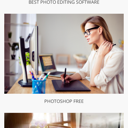
BEST PHOTO EDITING SOFTWARE
PHOTOSHOP FREE