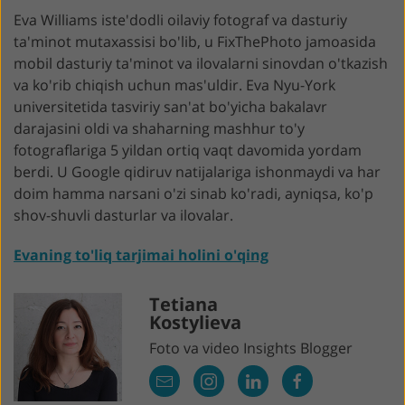
Eva Williams iste'dodli oilaviy fotograf va dasturiy
ta'minot mutaxassisi bo'lib, u FixThePhoto jamoasida
mobil dasturiy ta'minot va ilovalarni sinovdan o'tkazish
va ko'rib chiqish uchun mas'uldir. Eva Nyu-York
universitetida tasviriy san'at bo'yicha bakalavr
darajasini oldi va shaharning mashhur to'y
fotograflariga 5 yildan ortiq vaqt davomida yordam
berdi. U Google qidiruv natijalariga ishonmaydi va har
doim hamma narsani o'zi sinab ko'radi, ayniqsa, ko'p
shov-shuvli dasturlar va ilovalar.
Evaning to'liq tarjimai holini o'qing
Tetiana
Kostylieva
Foto va video Insights Blogger