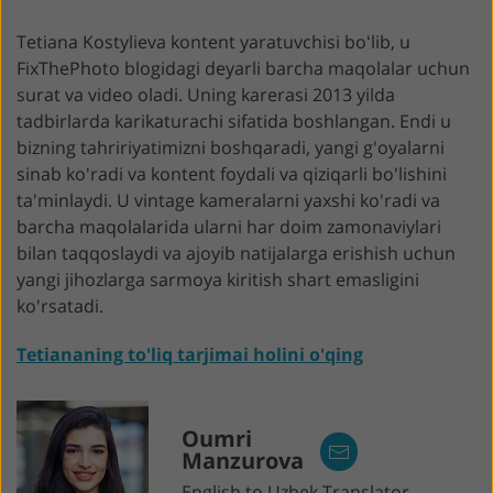
Tetiana Kostylieva kontent yaratuvchisi boʻlib, u
FixThePhoto blogidagi deyarli barcha maqolalar uchun
surat va video oladi. Uning karerasi 2013 yilda
tadbirlarda karikaturachi sifatida boshlangan. Endi u
bizning tahririyatimizni boshqaradi, yangi g'oyalarni
sinab ko'radi va kontent foydali va qiziqarli bo'lishini
ta'minlaydi. U vintage kameralarni yaxshi ko'radi va
barcha maqolalarida ularni har doim zamonaviylari
bilan taqqoslaydi va ajoyib natijalarga erishish uchun
yangi jihozlarga sarmoya kiritish shart emasligini
ko'rsatadi.
Tetiananing to'liq tarjimai holini o'qing
Oumri
Manzurova
English to Uzbek Translator