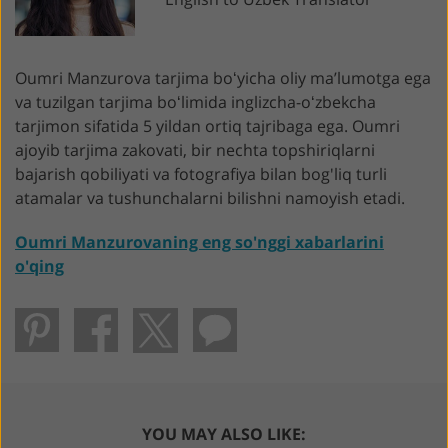
Oumri Manzurova tarjima boʻyicha oliy maʼlumotga ega
va tuzilgan tarjima boʻlimida inglizcha-oʻzbekcha
tarjimon sifatida 5 yildan ortiq tajribaga ega. Oumri
ajoyib tarjima zakovati, bir nechta topshiriqlarni
bajarish qobiliyati va fotografiya bilan bog'liq turli
atamalar va tushunchalarni bilishni namoyish etadi.
Oumri Manzurovaning eng so'nggi xabarlarini
o'qing
YOU MAY ALSO LIKE: