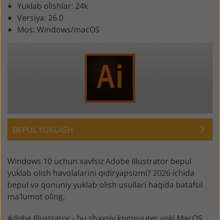
Yuklab olishlar: 24k
Versiya: 26.0
Mos: Windows/macOS
BEPUL YUKLASH
Windows 10 uchun xavfsiz Adobe Illustrator bepul
yuklab olish havolalarini qidiryapsizmi? 2026 ichida
bepul va qonuniy yuklab olish usullari haqida batafsil
maʼlumot oling.
Adobe Illustrator - bu shaxsiy kompyuter yoki MacOS