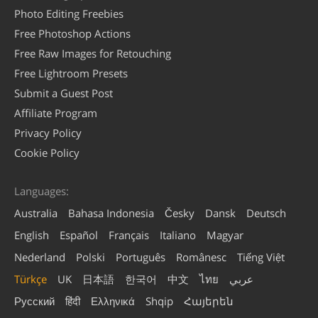
Photo Editing Freebies
Free Photoshop Actions
Free Raw Images for Retouching
Free Lightroom Presets
Submit a Guest Post
Affiliate Program
Privacy Policy
Cookie Policy
Languages:
Australia
Bahasa Indonesia
Česky
Dansk
Deutsch
English
Español
Français
Italiano
Magyar
Nederland
Polski
Português
Românesc
Tiếng Việt
Türkçe
UK
日本語
한국어
中文
ไทย
عربي
Русский
हिंदी
Ελληνικά
Shqip
Հայերեն