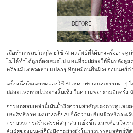
เมื่อทำการลบวัตถุโดยใช้ AI ผลลัพธ์ที่ได้บางครั้งอาจดู
ไม่ได้ทำได้ถูกต้องเสมอไป แทนที่จะปล่อยให้พื้นหลังดูสะอา
หรือแม้แต่ลวดลายแปลกๆ ที่ดูเหมือนพื้นผิวของมนุษย์ต
ครั้งหนึ่งฉันเคยทดลองใช้ AI ลบภาพบนถนนธรรมดาๆ โดยหว
ปล่อยและหายไปอย่างสิ้นเชิง ในความพยายามอีกครั้ง ฉั
การทดสอบเหล่านี้เน้นย้ำถึงความสำคัญของการดูแลของม
ประสิทธิภาพ แต่บางครั้ง AI ก็ตีความบริบทผิดหรือละเว
กระบวนการสร้างสรรค์สนุกสนานยิ่งขึ้น และเตือนใจเร
สัมผัสของมนุษย์ก็ยังมีค่าอย่างยิ่งในการบรรลุผลลัพธ์ที่