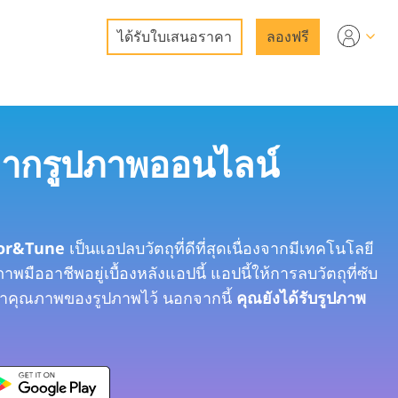
ได้รับใบเสนอราคา
ลองฟรี
Video
LUT มืออาชีพ
จากรูปภาพออนไลน์
บริการแก้ไขรูปภาพ
โอเวอร์เลย์วิดีโอ
อสังหาริมทรัพย์
tor&Tune
เป็นแอปลบวัตถุที่ดีที่สุดเนื่องจากมีเทคโนโลยี
าพมืออาชีพอยู่เบื้องหลังแอปนี้ แอปนี้ให้การลบวัตถุที่ซับ
ักษาคุณภาพของรูปภาพไว้ นอกจากนี้
คุณยังได้รับรูปภาพ
ถ่ายรูปเป็นบริการ