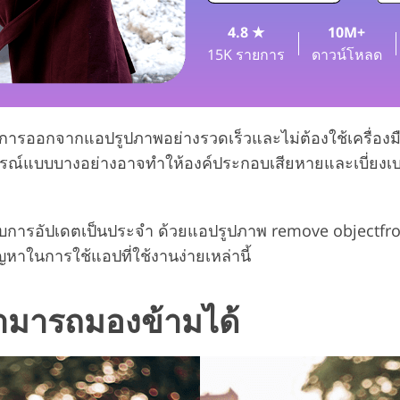
4.8 ★
10M+
บริการรีทัชเครื่องประดับ
ข้อมูลการฝึกอบรม AI
15K รายการ
ดาวน์โหลด
้องการออกจากแอปรูปภาพอย่างรวดเร็วและไม่ต้องใช้เครื่อง
บูรณ์แบบบางอย่างอาจทำให้องค์ประกอบเสียหายและเบี่ยง
น และรับการอัปเดตเป็นประจำ ด้วยแอปรูปภาพ remove object
ญหาในการใช้แอปที่ใช้งานง่ายเหล่านี้
สามารถมองข้ามได้