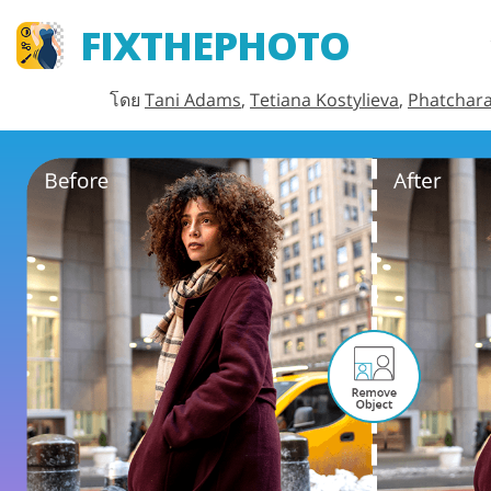
FIXTHEPHOTO
โดย
Tani Adams
,
Tetiana Kostylieva
,
Phatchar
Lightroom
ที่ตั้งไว้ล่วงหน้า Lightroom
คอลเลคชันที่ตั้งไว้ล่วงหน้า
บริการรีทัชภาพศีรษะ
LR ทั้งชุด
พรีเซ็ตข้อเสนอที่ดีที่สุด
คอลเลกชันมือถือ
บริการแก้ไขภาพงานแต่งง