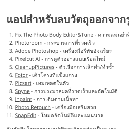
แอปสำหรับลบวัตถุออกจากรู
Fix The Photo Body Editor&Tune
-
ความแม่นยำที่
Photoroom
-
กระบวนการที่รวดเร็ว
Adobe Photoshop
-
เครื่องมือรีทัชอัจฉริยะ
Pixelcut AI
-
การดูตัวอย่างแบบเรียลไทม์
CleanupPictures
-
ตัวเลือกการเลิกทำ/ทำซ้ำ
Fotor
-
เค้าโครงที่แข็งแกร่ง
Picsart
-
เทมเพลตในตัว
Spyne
-
การประมวลผลที่รวดเร็วและอัตโนมัติ
Inpaint
-
การเติมตามเนื้อหา
Photo Retouch
-
เครื่องมือเสริมสวย
SnapEdit
-
โหมดอัตโนมัติและแมนนวล