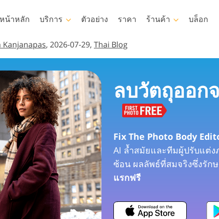
หน้าหลัก
บริการ
ตัวอย่าง
ราคา
ร้านค้า
บล็อก
a Kanjanapas
, 2026-07-29,
Thai Blog
Photoshop
Templates
Photoshop Actions
แม่แบบ
ลบวัตถุออก
แปรง Photoshop
เทมเพลตการตลาด
การรีทธนัสปา
บริการรีทัชภาพเด็ก
โอเวอร์เลย์ Photoshop
การ์ดวันวาเลนไทน์
Photoshop Textures
คำเชิญงานแต่งงาน
Ps Actions คอลเลกชัน
คำเชิญวันเกิดของเด็ก
Fix The Photo Body Edi
ทั้งหมด
AI ล้ำสมัยและทีมผู้ปรับแต่งภ
Ps ซ้อนทับคอลเลกชัน
ซ้อน ผลลัพธ์ที่สมจริงซึ่งร
าน
โมเดลเสื้อผ้าที่สร้างโดย AI
การจัดการรูปภาพ
ทั้งหมด
แรกฟรี