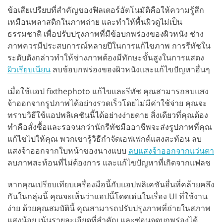
ข้อเสียเปรียบที่สำคัญของฟิลเตอร์อัตโนมัติคือให้ความรู้สึก
เหมือนพลาสติกในภาพถ่าย และทำให้พื้นผิวดูไม่เป็น
ธรรมชาติ เพื่อปรับปรุงภาพที่มีข้อบกพร่องของผิวหนัง ช่าง
ภาพควรมีประสบการณ์หลายปีในการแก้ไขภาพ การรีทัชใน
ระดับดังกล่าวทำให้ช่างภาพต้องมีทักษะขั้นสูงในการแสดง
ผิวเรียบเนียน
ลบข้อบกพร่องของผิวหนังและแก้ไขปัญหาอื่นๆ
เมื่อใช้แอป fixthephoto แก้ไขและรีทัช คุณสามารถลบแสง
จ้าออกจากรูปภาพได้อย่างรวดเร็วโดยไม่มีค่าใช้จ่าย คุณจะ
ทราบวิธีใช้แอปพลิเคชันนี้ได้อย่างง่ายดาย สิ่งเดียวที่คุณต้อง
ทำคือสั่งซื้อและรอจนกว่านักรีทัชมืออาชีพจะส่งรูปภาพที่คุณ
แก้ไขไปให้คุณ พวกเขารู้วิธีกำจัดเอฟเฟกต์แสงสะท้อน ลบ
แสงจ้าออกจากใบหน้าของนางแบบ
ลบแสงจ้าออกจากแว่นตา
ลบภาพสะท้อนที่ไม่ต้องการ และแก้ไขปัญหาที่เกิดจากแฟลช
หากคุณเปรียบเทียบเครื่องมือนี้กับแอปพลิเคชันอื่นที่คล้ายคลึง
กันในกลุ่มนี้ คุณจะเห็นว่าแอปนี้โดดเด่นในเรื่อง UI ที่ใช้งาน
ง่าย ด้วยคุณสมบัตินี้ คุณสามารถปรับปรุงภาพที่ถ่ายในสภาพ
แสงน้อย เน้นรายละเอียดที่สำคัญ และซ่อนจุดบกพร่องได้