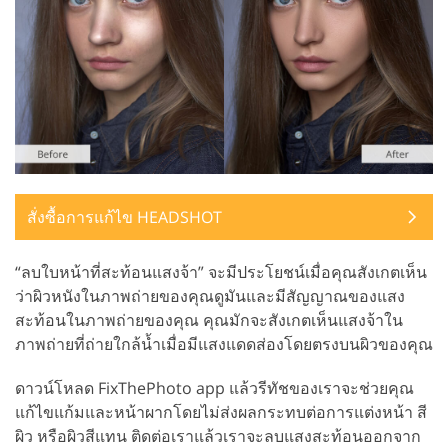
สั่งซื้อการแก้ไข HEADSHOT
“ลบใบหน้าที่สะท้อนแสงจ้า” จะมีประโยชน์เมื่อคุณสังเกตเห็น
ว่าผิวหนังในภาพถ่ายของคุณดูมันและมีสัญญาณของแสง
สะท้อนในภาพถ่ายของคุณ คุณมักจะสังเกตเห็นแสงจ้าใน
ภาพถ่ายที่ถ่ายใกล้น้ำเมื่อมีแสงแดดส่องโดยตรงบนผิวของคุณ
ดาวน์โหลด FixThePhoto app แล้วรีทัชของเราจะช่วยคุณ
แก้ไขแก้มและหน้าผากโดยไม่ส่งผลกระทบต่อการแต่งหน้า สี
ผิว หรือผิวสีแทน ติดต่อเราแล้วเราจะลบแสงสะท้อนออกจาก