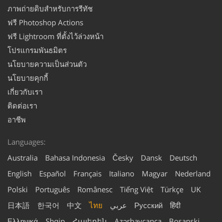
ภาพถ่ายดิบสำหรับการรีทัช
ฟรี Photoshop Actions
ฟรี Lightroom ที่ตั้งไว้ล่วงหน้า
โปรแกรมพันธมิตร
นโยบายความเป็นส่วนตัว
นโยบายคุกกี้
เกี่ยวกับเรา
ติดต่อเรา
อาชีพ
Languages:
Australia
Bahasa Indonesia
Česky
Dansk
Deutsch
English
Español
Français
Italiano
Magyar
Nederland
Polski
Português
Românesc
Tiếng Việt
Türkçe
UK
日本語
한국어
中文
ไทย
عربي
Русский
हिंदी
Ελληνικά
Shqip
Հայերեն
Azərbaycanca
Bosanski