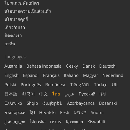
โปรแกรมพันธมิตร
นโยบายความเป็นส่วนตัว
นโยบายคุกกี้
เกี่ยวกับเรา
ติดต่อเรา
อาชีพ
Languages:
Australia
Bahasa Indonesia
Česky
Dansk
Deutsch
English
Español
Français
Italiano
Magyar
Nederland
Polski
Português
Românesc
Tiếng Việt
Türkçe
UK
日本語
한국어
中文
ไทย
عربي
Русский
हिंदी
Ελληνικά
Shqip
Հայերեն
Azərbaycanca
Bosanski
Български
ខ្មែរ
Hrvatski
Eesti
አማርኛ
Suomi
ქართული
Íslenska
עברית
Қазақша
Kiswahili