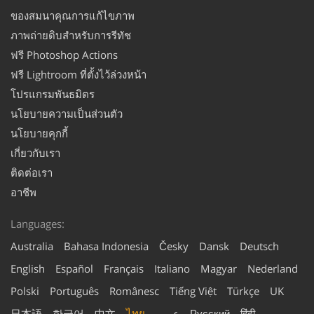
ของสมนาคุณการแก้ไขภาพ
ภาพถ่ายดิบสำหรับการรีทัช
ฟรี Photoshop Actions
ฟรี Lightroom ที่ตั้งไว้ล่วงหน้า
โปรแกรมพันธมิตร
นโยบายความเป็นส่วนตัว
นโยบายคุกกี้
เกี่ยวกับเรา
ติดต่อเรา
อาชีพ
Languages:
Australia
Bahasa Indonesia
Česky
Dansk
Deutsch
English
Español
Français
Italiano
Magyar
Nederland
Polski
Português
Românesc
Tiếng Việt
Türkçe
UK
日本語
한국어
中文
ไทย
عربي
Русский
हिंदी