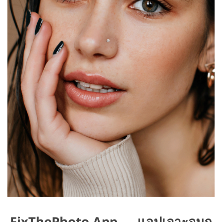
FixThePhoto App — แอปเจาะจมูก