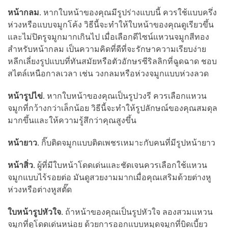
หน้ากลม
. หากใบหน้าของคุณมีรูปร่างแบบนี้ ควรใช้แบบครึ่ง
ห่วงหรือแบบจมูกโค้ง วิธีนี้จะทำให้ใบหน้าของคุณดูเรียวขึ้น
และไม่ปิดรูจมูกมากเกินไป เมื่อเลือกดีไซน์แหวนจมูกสีทอง
สำหรับหน้ากลม เป็นความคิดที่ดีที่จะรักษาความเรียบง่าย
หลีกเลี่ยงรูปแบบที่ทันสมัยหรือตัวอักษรซีริลลิกที่ฉูดฉาด ชอบ
สไตล์เหนือกาลเวลา เช่น วงกลมหรือห่วงจมูกแบบห่วงลวด
หน้ารูปไข่
. หากใบหน้าของคุณเป็นรูปวงรี ควรเลือกแหวน
จมูกที่กว้างกว่าเล็กน้อย วิธีนี้จะทำให้รูปลักษณ์ของคุณสมดุล
มากขึ้นและให้ความรู้สึกว่าคุณสูงขึ้น
หน้ายาว
. กิ๊บติดจมูกแบบติดเพชรเหมาะกับคนที่มีรูปหน้ายาว
หน้าสิ่ว
. ผู้ที่มีใบหน้าโดดเด่นและชัดเจนควรเลือกใช้แหวน
จมูกแบบไร้รอยต่อ มันดูสวยงามมากเมื่อคุณเสริมด้วยต่างหู
ห่วงหรือต่างหูสตั๊ด
ใบหน้ารูปหัวใจ
. ถ้าหน้าของคุณเป็นรูปหัวใจ ลองสวมแหวน
จมูกที่ดูโดดเด่นหน่อย ด้วยการออกแบบหมุดจมูกที่บิดเบี้ยว