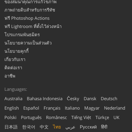
ของสมนาคุณการแก้ไขภาพ
ภาพถ่ายดิบสำหรับการรีทัช
ฟรี Photoshop Actions
ฟรี Lightroom ที่ตั้งไว้ล่วงหน้า
โปรแกรมพันธมิตร
นโยบายความเป็นส่วนตัว
นโยบายคุกกี้
เกี่ยวกับเรา
ติดต่อเรา
อาชีพ
Languages:
Australia
Bahasa Indonesia
Česky
Dansk
Deutsch
English
Español
Français
Italiano
Magyar
Nederland
Polski
Português
Românesc
Tiếng Việt
Türkçe
UK
日本語
한국어
中文
ไทย
عربي
Русский
हिंदी