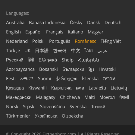
Languages:
Australia
Bahasa Indonesia
Česky
Dansk
Deutsch
English
Español
Français
Italiano
Magyar
Nederland
Polski
Português
Românesc
Tiếng Việt
Türkçe
UK
日本語
한국어
中文
ไทย
عربي
Русский
हिंदी
Ελληνικά
Shqip
Հայերեն
Azərbaycanca
Bosanski
Български
ខ្មែរ
Hrvatski
Eesti
አማርኛ
Suomi
ქართული
Íslenska
עברית
Қазақша
Kiswahili
Кыргызча
ລາວ
Latviešu
Lietuvių
Македонски
Malagasy
Chichewa
Malti
Монгол
नेपाली
Norsk
Srpski
Slovenščina
Svenska
Тоҷикӣ
Türkmenler
Українська
Oʻzbekcha
© Copyright 2026 Fixthephoto.com | All Rights Reserved.