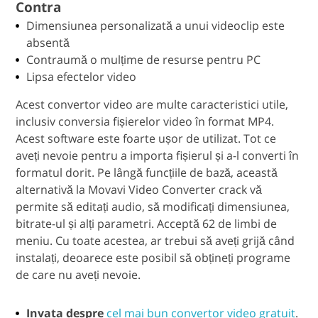
Contra
Dimensiunea personalizată a unui videoclip este
absentă
Contraumă o mulțime de resurse pentru PC
Lipsa efectelor video
Acest convertor video are multe caracteristici utile,
inclusiv conversia fișierelor video în format MP4.
Acest software este foarte ușor de utilizat. Tot ce
aveți nevoie pentru a importa fișierul și a-l converti în
formatul dorit. Pe lângă funcțiile de bază, această
alternativă la Movavi Video Converter crack vă
permite să editați audio, să modificați dimensiunea,
bitrate-ul și alți parametri. Acceptă 62 de limbi de
meniu. Cu toate acestea, ar trebui să aveți grijă când
instalați, deoarece este posibil să obțineți programe
de care nu aveți nevoie.
Invata despre
cel mai bun convertor video gratuit
.