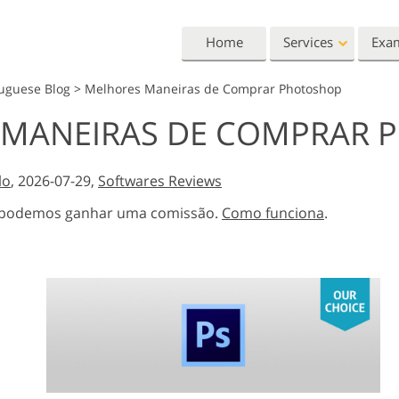
Home
Services
Exa
tuguese Blog
>
Melhores Maneiras de Comprar Photoshop
Lightroom
Photoshop
 MANEIRAS DE COMPRAR 
Lightroom Presets
Photoshop Actions
All 
Entire LR Preset
Photoshop Brushes
Mark
Portrait Retouching
Body Retouching
Newb
lo
, 2026-07-29,
Softwares Reviews
Collections
Photoshop Overlays
Vale
s, podemos ganhar uma comissão.
Como funciona
.
Best Deal Presets
Photoshop Textures
Wedd
Mobile Collection
Entire Ps Actions
Baby
Collections
Entire Ps Overlays
Wedding Photo Editing
Clipping Path
Ph
Bundles