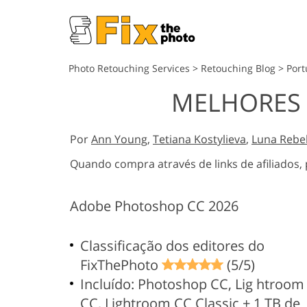
Photo Retouching Services
>
Retouching Blog
>
Por
MELHORES
Por
Ann Young
,
Tetiana Kostylieva
,
Luna Rebe
Quando compra através de links de afiliado
Adobe Photoshop CC 2026
Classificação dos editores do
FixThePhoto
(5/5)
Incluído: Photoshop CC, Lig htroom
CC, Lightroom CC Classic + 1 TB de