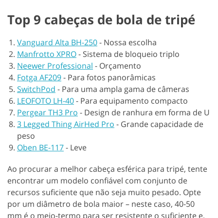
Top 9 cabeças de bola de tripé
Vanguard Alta BH-250
-
Nossa escolha
Manfrotto XPRO
-
Sistema de bloqueio triplo
Neewer Professional
-
Orçamento
Fotga AF209
-
Para fotos panorâmicas
SwitchPod
-
Para uma ampla gama de câmeras
LEOFOTO LH-40
-
Para equipamento compacto
Pergear TH3 Pro
-
Design de ranhura em forma de U
3 Legged Thing AirHed Pro
-
Grande capacidade de
peso
Oben BE-117
-
Leve
Ao procurar a melhor cabeça esférica para tripé, tente
encontrar um modelo confiável com conjunto de
recursos suficiente que não seja muito pesado. Opte
por um diâmetro de bola maior – neste caso, 40-50
mm é o meio-termo para ser resistente o suficiente e,