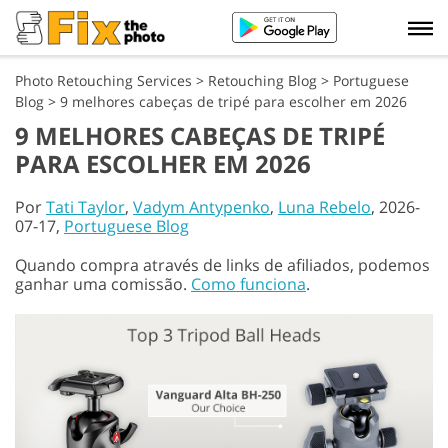
Photo Retouching Services
>
Retouching Blog
>
Portuguese
Blog
>
9 melhores cabeças de tripé para escolher em 2026
9 MELHORES CABEÇAS DE TRIPÉ
PARA ESCOLHER EM 2026
Por
Tati Taylor
,
Vadym Antypenko
,
Luna Rebelo
, 2026-
07-17,
Portuguese Blog
Quando compra através de links de afiliados, podemos
ganhar uma comissão.
Como funciona
.