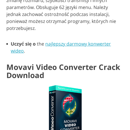
zmianę rozmiaru, szybkości transmisji i innych
parametrów. Obsługuje 62 języki menu. Należy
jednak zachować ostrożność podczas instalacji,
ponieważ możesz otrzymać programy, których nie
potrzebujesz.
Uczyć się o
the
najlepszy darmowy konwerter
wideo
.
Movavi Video Converter Crack
Download