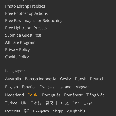
Photo Editing Freebies
Free Photoshop Actions
Free Raw Images for Retouching
Free Lightroom Presets
Submit a Guest Post
Affiliate Program
Privacy Policy
Cookie Policy
Languages:
Australia
Bahasa Indonesia
Česky
Dansk
Deutsch
English
Español
Français
Italiano
Magyar
Nederland
Polski
Português
Românesc
Tiếng Việt
Türkçe
UK
日本語
한국어
中文
ไทย
عربي
Русский
हिंदी
Ελληνικά
Shqip
Հայերեն