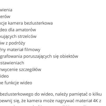
wienia
gerów
kcje kamera bezlusterkowa
deo dla amatorów
kujących strzelców
ów z podróży
ny materiał filmowy
grafowania poruszających się obiektów
ustawieniach
hwycenie szczegółów
wideo
ne funkcje wideo
 bezlusterkowego do wideo, należy pamiętać o kilku
ewnij się, że kamera może nagrywać materiał 4K z