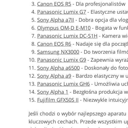
Canon EOS R5
-
Dla profesjonalistów
Panasonic Lumix G7
-
Elastyczne usta
Sony Alpha a7II
-
Dobra opcja dla vlo
Olympus OM-D E-M10
-
Bogata w fun
Panasonic Lumix DC-S1H
-
Kamera wi
Canon EOS R6
-
Nadaje się dla począt
Samsung NX3000
-
Do tworzenia film
Panasonic Lumix G9
-
Zapewnia wyraź
Sony Alpha a6500
-
Doskonały do foto
Sony Alpha a9
-
Bardzo elastyczny w 
Panasonic Lumix GH6
-
Umożliwia uc
Sony Alpha 1
-
Bezgłośna produkcja 
Fujifilm GFX50S II
-
Niezwykle intuicyj
Jeśli chodzi o wybór najlepszego aparatu
kluczowych cechach. Przede wszystkim up