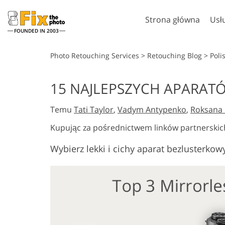
Strona główna
Usł
FOUNDED IN 2003
Lightroom
Photo
Photo Retouching Services
>
Retouching Blog
>
Poli
Ustawienia Lightroom
Akcje Photosho
15 NAJLEPSZYCH APARA
Całe kolekcje ustawień
Pędzle Photosh
Usługi retuszu w głowę
Retusz c
wstępnych LR
Temu
Tati Taylor
,
Vadym Antypenko
,
Roksana 
Nakładki Photo
Najlepsza oferta Presets
Tekstury Photo
Kupując za pośrednictwem linków partnerskic
Kolekcja mobilna
Ps Akcje Całe ko
Wybierz lekki i cichy aparat bezlusterko
Ps Nakładki Całe
Modele o
Usługi edycji zdjęć
generowan
ślubnych
sztuczną int