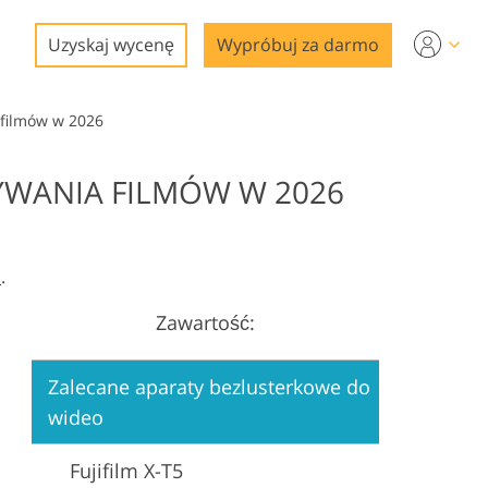
Uzyskaj wycenę
Wypróbuj za darmo
 filmów w 2026
YWANIA FILMÓW W 2026
a
.
Zawartość:
gi
Zalecane aparaty bezlusterkowe do
wideo
Fujifilm X-T5