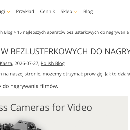
ugi
Przykład
Cennik
Sklep
Blog
shop
Templates
Video
sh Blog
>
15 najlepszych aparatów bezlusterkowych do nagrywania
pa
Szablony
Profesjonalny LUTs
TÓW BEZLUSTERKOWYCH DO NAGR
Retusz zdjęć dla dzieci
Usługi edycji zdjęć
op
Szablony marketingowe
Nakładki wideo
iała
Usługi
nieruchomości
Kasza
, 2026-07-27,
Polish Blog
shopa
Kartki walentynkowe
shopa
Zaproszenia ślubne
h na naszej stronie, możemy otrzymać prowizję.
Jak to dział
lekcje
Zaproszenie na urodziny
wy do nagrywania filmów.
dla dzieci
 Kolekcje
dzieży
Usługi manipulacji
e przez
Foto Przywracanie Usłu
obrazem
eligencję