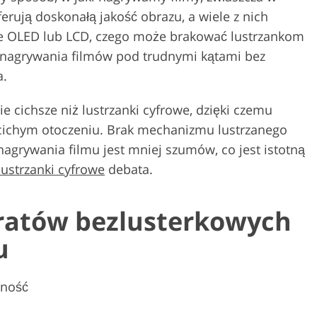
rują doskonałą jakość obrazu, a wiele z nich
nie OLED lub LCD, czego może brakować lustrzankom
o nagrywania filmów pod trudnymi kątami bez
a.
e cichsze niż lustrzanki cyfrowe, dzięki czemu
 cichym otoczeniu. Brak mechanizmu lustrzanego
nagrywania filmu jest mniej szumów, co jest istotną
lustrzanki cyfrowe
debata.
aratów bezlusterkowych
u
lność