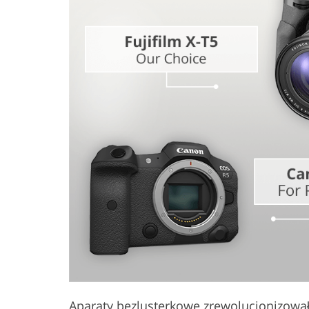
Usługi retuszu produktów
Usługi retuszu
Aparaty bezlusterkowe
zrewolucjonizował