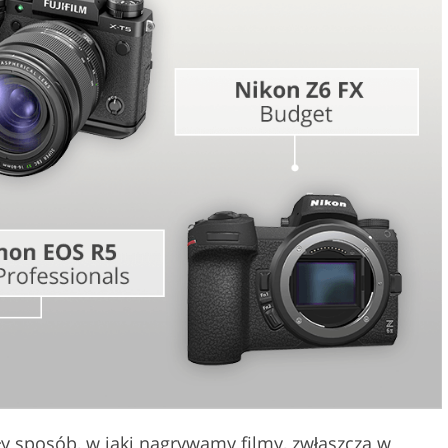
Usługi edycji wideo
 biżuterii
Dane Treningowe AI
y sposób, w jaki nagrywamy filmy, zwłaszcza w