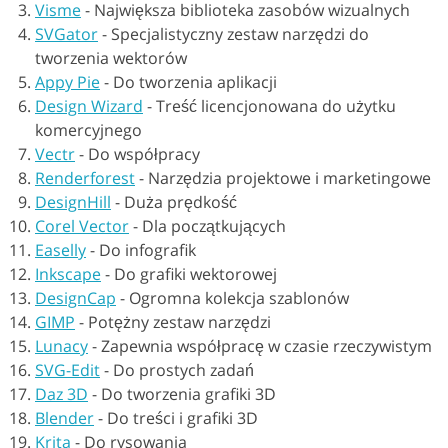
Visme
-
Największa biblioteka zasobów wizualnych
SVGator
-
Specjalistyczny zestaw narzędzi do
tworzenia wektorów
Appy Pie
-
Do tworzenia aplikacji
Design Wizard
-
Treść licencjonowana do użytku
komercyjnego
Vectr
-
Do współpracy
Renderforest
-
Narzędzia projektowe i marketingowe
DesignHill
-
Duża prędkość
Corel Vector
-
Dla początkujących
Easelly
-
Do infografik
Inkscape
-
Do grafiki wektorowej
DesignCap
-
Ogromna kolekcja szablonów
GIMP
-
Potężny zestaw narzędzi
Lunacy
-
Zapewnia współpracę w czasie rzeczywistym
SVG-Edit
-
Do prostych zadań
Daz 3D
-
Do tworzenia grafiki 3D
Blender
-
Do treści i grafiki 3D
Krita
-
Do rysowania