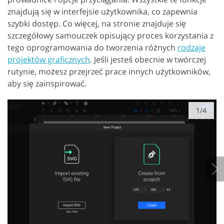
znajdują się w interfejsie użytkownika, co zapewnia
szybki dostęp. Co więcej, na stronie znajduje się
szczegółowy samouczek opisujący proces korzystania z
tego oprogramowania do tworzenia różnych
rodzaje
projektów graficznych
. Jeśli jesteś obecnie w twórczej
rutynie, możesz przejrzeć prace innych użytkowników,
aby się zainspirować.
1/4