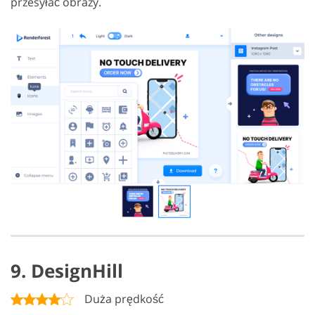
przesyłać obrazy.
9. DesignHill
Duża prędkość