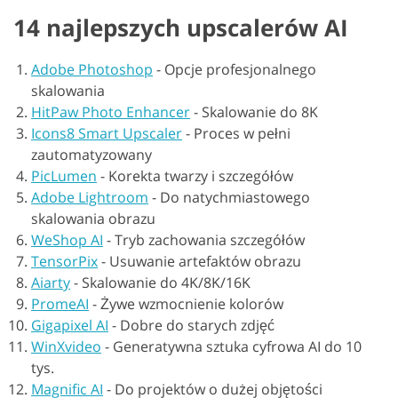
14 najlepszych upscalerów AI
Adobe Photoshop
-
Opcje profesjonalnego
skalowania
HitPaw Photo Enhancer
-
Skalowanie do 8K
Icons8 Smart Upscaler
-
Proces w pełni
zautomatyzowany
PicLumen
-
Korekta twarzy i szczegółów
Adobe Lightroom
-
Do natychmiastowego
skalowania obrazu
WeShop AI
-
Tryb zachowania szczegółów
TensorPix
-
Usuwanie artefaktów obrazu
Aiarty
-
Skalowanie do 4K/8K/16K
PromeAI
-
Żywe wzmocnienie kolorów
Gigapixel AI
-
Dobre do starych zdjęć
WinXvideo
-
Generatywna sztuka cyfrowa AI do 10
tys.
Magnific AI
-
Do projektów o dużej objętości