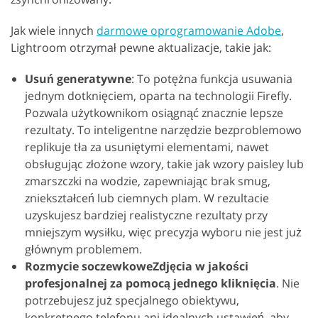
Jak wiele innych
darmowe oprogramowanie Adobe
,
Lightroom otrzymał pewne aktualizacje, takie jak:
Usuń generatywne
: To potężna funkcja usuwania
jednym dotknięciem, oparta na technologii Firefly.
Pozwala użytkownikom osiągnąć znacznie lepsze
rezultaty. To inteligentne narzędzie bezproblemowo
replikuje tła za usuniętymi elementami, nawet
obsługując złożone wzory, takie jak wzory paisley lub
zmarszczki na wodzie, zapewniając brak smug,
zniekształceń lub ciemnych plam. W rezultacie
uzyskujesz bardziej realistyczne rezultaty przy
mniejszym wysiłku, więc precyzja wyboru nie jest już
głównym problemem.
Rozmycie soczewkoweZdjęcia w jakości
profesjonalnej za pomocą jednego kliknięcia
. Nie
potrzebujesz już specjalnego obiektywu,
konkretnego telefonu ani idealnych ustawień, aby