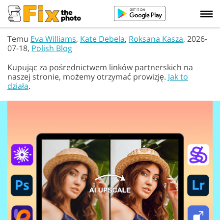
Temu
Eva Williams
,
Kate Debela
,
Roksana Kasza
, 2026-
07-18,
Polish Blog
Kupując za pośrednictwem linków partnerskich na
naszej stronie, możemy otrzymać prowizję.
Jak to
działa
.