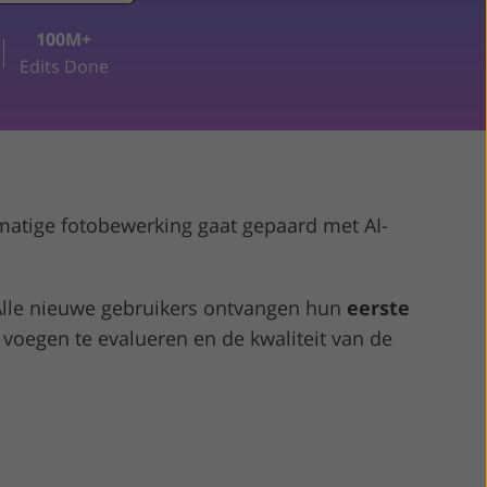
100M+
rkingsservices
Edits Done
dmatige fotobewerking gaat gepaard met AI-
. Alle nieuwe gebruikers ontvangen hun
eerste
e voegen te evalueren en de kwaliteit van de