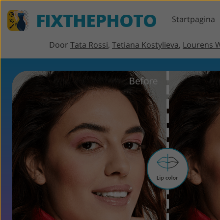
FIXTHEPHOTO
Startpagina
Door
Tata Rossi
,
Tetiana Kostylieva
,
Lourens W
Lightroom
Lightroom-
Pho
voorinstellingen
Pho
Portret retoucheren
LR-vooraf ingestelde
Pho
collecties
Pho
Voorinstellingen voor
Vol
beste aanbieding
Ps-
Mobiele voorinstellingen
Vol
Trouwfoto's bewerken
bun