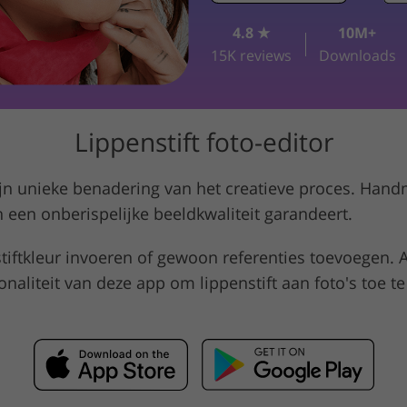
4.8 ★
10M+
Videobewe
ieraden Fotobewerking
AI-trainingsgegevens
15K reviews
Downloads
Lippenstift foto-editor
zijn unieke benadering van het creatieve proces. Han
 een onberispelijke beeldkwaliteit garandeert.
enstiftkleur invoeren of gewoon referenties toevoegen
onaliteit van deze app om lippenstift aan foto's toe t