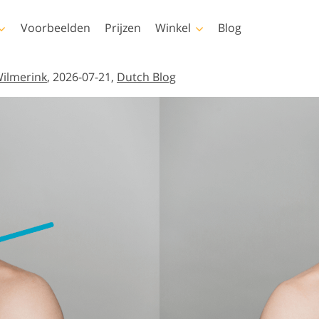
Voorbeelden
Prijzen
Winkel
Blog
shop
Templates
Video
ilmerink
, 2026-07-21,
Dutch Blog
s
Alle sjablonen
LUT's voor
videobewerking
Fotobewerking van
elen
Marketingsjablonen
uchering
Pasgeboren fotobewerking
onroerend goed
Professionele video-
ays
Valentijnskaarten
overlays
ren
Huwelijksuitnodigingen
ies van
Uitnodiging voor een
kinderfeestje
rlays-
nereerde
Fotomanipulatie
Foto Restauratie
 kleding