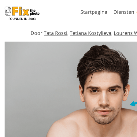
Startpagina
Diensten
FOUNDED IN 2003
Lightroom
Photo
Door
Tata Rossi
,
Tetiana Kostylieva
,
Lourens W
Lightroom-
Photoshop-actie
voorinstellingen
Photoshop-pens
Portret retoucheren
Lichaamsreto
LR-vooraf ingestelde
Photoshop-overl
collecties
Photoshop-textu
Voorinstellingen voor
Volledige collect
beste aanbieding
Ps-acties
Mobiele voorinstellingen
Volledige Ps Ove
Door AI gege
Trouwfoto's bewerken
bundels
modellen voor