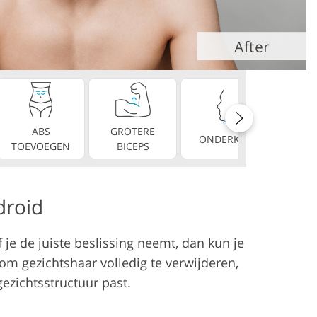
es
ABS
GROTERE
PERF
ONDERKIN
TOEVOEGEN
BICEPS
TAN
droid
f je de juiste beslissing neemt, dan kun je
om gezichtshaar volledig te verwijderen,
gezichtsstructuur past.